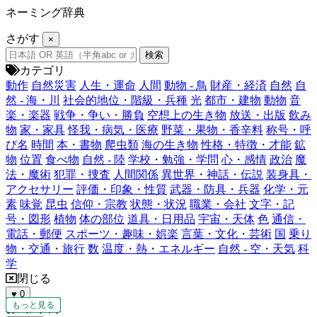
ネーミング辞典
さがす
×
カテゴリ
動作
自然災害
人生・運命
人間
動物 - 鳥
財産・経済
自然
自
然 - 海・川
社会的地位・階級・兵種
光
都市・建物
動物
音
楽・楽器
戦争・争い・勝負
空想上の生き物
放送・出版
飲み
物
家・家具
怪我・病気・医療
野菜・果物・香辛料
称号・呼
び名
時間
本・書物
爬虫類
海の生き物
性格・特徴・才能
鉱
物
位置
食べ物
自然 - 陸
学校・勉強・学問
心・感情
政治
魔
法・魔術
犯罪・捜査
人間関係
異世界・神話・伝説
装身具・
アクセサリー
評価・印象・性質
武器・防具・兵器
化学・元
素
味覚
昆虫
信仰・宗教
状態・状況
職業・会社
文字・記
号・図形
植物
体の部位
道具・日用品
宇宙・天体
色
通信・
電話・郵便
スポーツ・趣味・娯楽
言葉・文化・芸術
国
乗り
物・交通・旅行
数
温度・熱・エネルギー
自然 - 空・天気
科
学
閉じる
♥
0
もっと見る
もっと見る
もっと見る
もっと見る
もっと見る
もっと見る
もっと見る
もっと見る
もっと見る
もっと見る
もっと見る
もっと見る
お気に入り