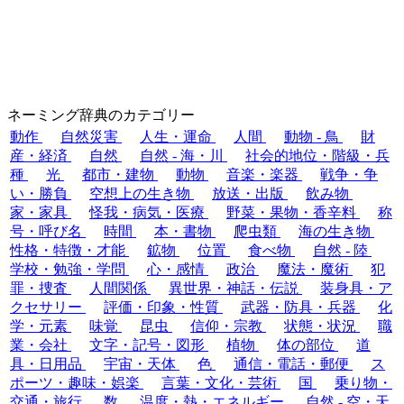
ネーミング辞典のカテゴリー
動作
自然災害
人生・運命
人間
動物 - 鳥
財
産・経済
自然
自然 - 海・川
社会的地位・階級・兵
種
光
都市・建物
動物
音楽・楽器
戦争・争
い・勝負
空想上の生き物
放送・出版
飲み物
家・家具
怪我・病気・医療
野菜・果物・香辛料
称
号・呼び名
時間
本・書物
爬虫類
海の生き物
性格・特徴・才能
鉱物
位置
食べ物
自然 - 陸
学校・勉強・学問
心・感情
政治
魔法・魔術
犯
罪・捜査
人間関係
異世界・神話・伝説
装身具・ア
クセサリー
評価・印象・性質
武器・防具・兵器
化
学・元素
味覚
昆虫
信仰・宗教
状態・状況
職
業・会社
文字・記号・図形
植物
体の部位
道
具・日用品
宇宙・天体
色
通信・電話・郵便
ス
ポーツ・趣味・娯楽
言葉・文化・芸術
国
乗り物・
交通・旅行
数
温度・熱・エネルギー
自然 - 空・天