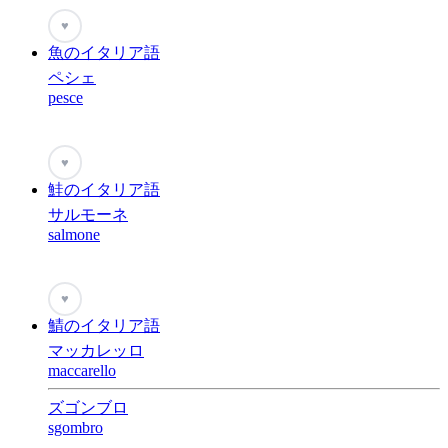
♥
魚のイタリア語
ペシェ
pesce
♥
鮭のイタリア語
サルモーネ
salmone
♥
鯖のイタリア語
マッカレッロ
maccarello
ズゴンブロ
sgombro