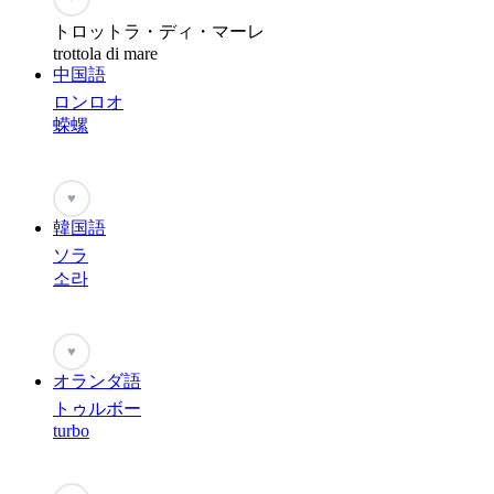
トロットラ・ディ・マーレ
trottola di mare
中国語
ロンロオ
蝾螺
♥
韓国語
ソラ
소라
♥
オランダ語
トゥルボー
turbo