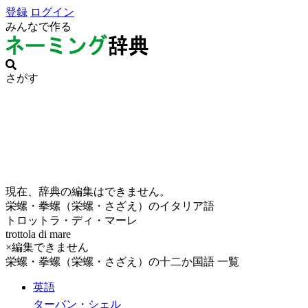
登録
ログイン
みんなで作る
さがす
現在、辞典の編集はできません。
栄螺・拳螺（栄螺・さざえ）のイタリア語
トロットラ・ディ・マーレ
trottola di mare
×編集できません
栄螺・拳螺（栄螺・さざえ）の十二か国語 一覧
英語
ターバン・シェル