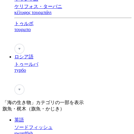
ケリフォス・ターバニ
κέλυφος τουρμπάνι
トゥルボ
τουρμπο
♥
ロシア語
トゥールバ
турбо
♥
「海の生き物」カテゴリの一部を表示
旗魚・梶木（旗魚・かじき）
英語
ソードフィッシュ
swordfish