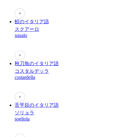
♥
鮫のイタリア語
スクアーロ
squalo
♥
秋刀魚のイタリア語
コスタルデッラ
costardella
♥
舌平目のイタリア語
ソリョラ
sogliola