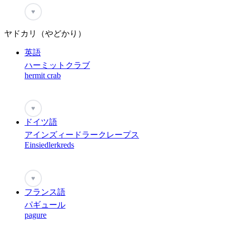
♥
ヤドカリ（やどかり）
英語
ハーミットクラブ
hermit crab
♥
ドイツ語
アインズィードラークレープス
Einsiedlerkreds
♥
フランス語
パギュール
pagure