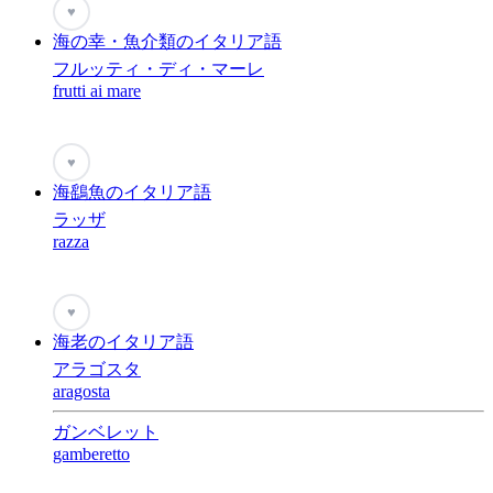
♥
海の幸・魚介類のイタリア語
フルッティ・ディ・マーレ
frutti ai mare
♥
海鷂魚のイタリア語
ラッザ
razza
♥
海老のイタリア語
アラゴスタ
aragosta
ガンベレット
gamberetto