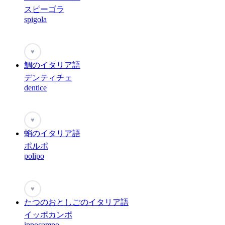
スピーゴラ
spigola
♥
鯛のイタリア語
デンティチェ
dentice
♥
蛸のイタリア語
ポルポ
polipo
♥
たつのおとしごのイタリア語
イッポカンポ
ippocampo