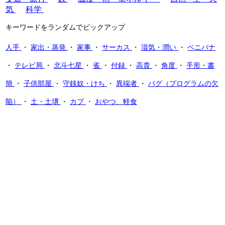
気
科学
キーワードをランダムでピックアップ
人手
・
家出・蒸発
・
家事
・
サーカス
・
湿気・潤い
・
ベニバナ
・
テレビ局
・
北斗七星
・
雀
・
付録
・
高貴
・
角度
・
手形・書
簡
・
子供部屋
・
守銭奴・けち
・
異端者
・
バグ（プログラムの欠
陥）
・
土・土壌
・
カブ
・
おやつ、軽食