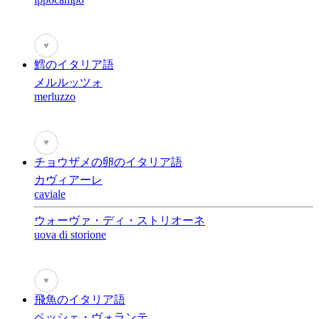
♥
鱈のイタリア語
メルルッツォ
merluzzo
♥
チョウザメの卵のイタリア語
カヴィアーレ
caviale
ウォーヴァ・ディ・ストリオーネ
uova di storione
♥
飛魚のイタリア語
ペッシェ・ヴォランテ