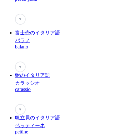
♥
富士壺のイタリア語
バラノ
balano
♥
鮒のイタリア語
カラッシオ
carassio
♥
帆立貝のイタリア語
ペッティーネ
pettine