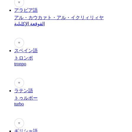
♥
アラビア語
アル・カウカァト・アル・イクリィリィヤ
القوقعة الإكليلية
♥
スペイン語
トロンポ
tronpo
♥
ラテン語
トゥルボー
turbo
♥
ギリシャ語