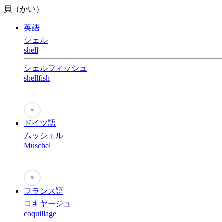
貝（かい）
英語
シェル
shell
シェルフィッシュ
shellfish
♥
ドイツ語
ムッシェル
Muschel
♥
フランス語
コキヤージュ
coquillage