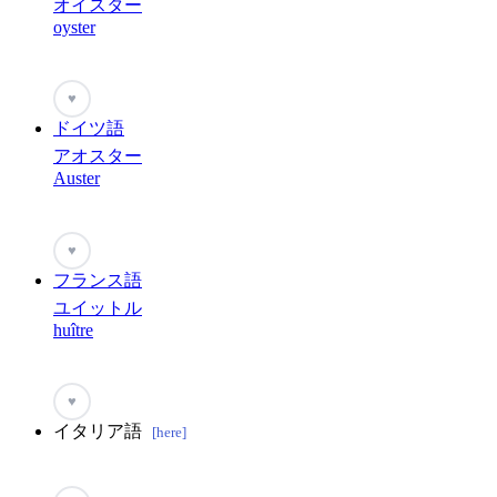
オイスター
oyster
♥
ドイツ語
アオスター
Auster
♥
フランス語
ユイットル
huître
♥
イタリア語
[here]