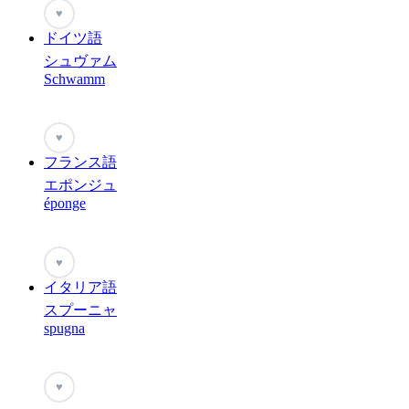
♥
ドイツ語
シュヴァム
Schwamm
♥
フランス語
エポンジュ
éponge
♥
イタリア語
スプーニャ
spugna
♥