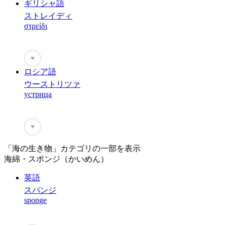
ギリシャ語
ストレイディ
στρείδι
♥
ロシア語
ウーストリツァ
устрица
♥
「海の生き物」カテゴリの一部を表示
海綿・スポンジ（かいめん）
英語
スパンジ
sponge