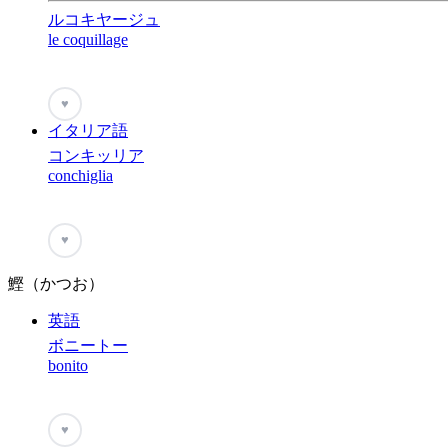
ルコキヤージュ
le coquillage
♥
イタリア語
コンキッリア
conchiglia
♥
鰹（かつお）
英語
ボニートー
bonito
♥