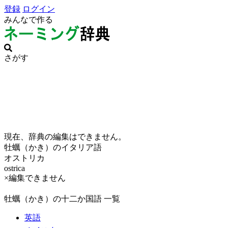
登録
ログイン
みんなで作る
さがす
現在、辞典の編集はできません。
牡蠣（かき）のイタリア語
オストリカ
ostrica
×編集できません
牡蠣（かき）の十二か国語 一覧
英語