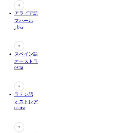
♥
アラビア語
マハール
محار
♥
スペイン語
オーストラ
ostra
♥
ラテン語
オストレア
ostrea
♥