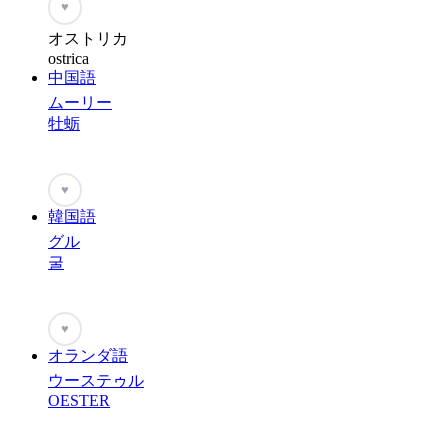
♥
オストリカ
ostrica
中国語
ムーリー
牡蛎
♥
韓国語
グル
굴
♥
オランダ語
ウーステゥル
OESTER