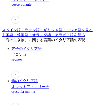
pesce volante
♥
スペイン語・ラテン語・ギリシャ語・ロシア語を見る
中国語・韓国語・オランダ語・アラビア語を見る
「海の生き物」に関する言葉の
イタリア語
の表現
穴子のイタリア語
グロンゴ
grongo
♥
鮑のイタリア語
オレッキア・マリーナ
orecchia marina