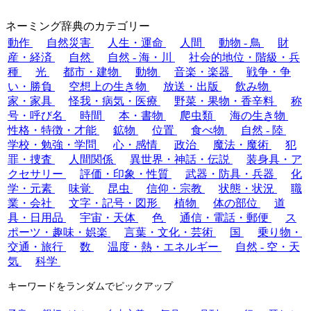
ネーミング辞典のカテゴリー
動作
自然災害
人生・運命
人間
動物 - 鳥
財
産・経済
自然
自然 - 海・川
社会的地位・階級・兵
種
光
都市・建物
動物
音楽・楽器
戦争・争
い・勝負
空想上の生き物
放送・出版
飲み物
家・家具
怪我・病気・医療
野菜・果物・香辛料
称
号・呼び名
時間
本・書物
爬虫類
海の生き物
性格・特徴・才能
鉱物
位置
食べ物
自然 - 陸
学校・勉強・学問
心・感情
政治
魔法・魔術
犯
罪・捜査
人間関係
異世界・神話・伝説
装身具・ア
クセサリー
評価・印象・性質
武器・防具・兵器
化
学・元素
味覚
昆虫
信仰・宗教
状態・状況
職
業・会社
文字・記号・図形
植物
体の部位
道
具・日用品
宇宙・天体
色
通信・電話・郵便
ス
ポーツ・趣味・娯楽
言葉・文化・芸術
国
乗り物・
交通・旅行
数
温度・熱・エネルギー
自然 - 空・天
気
科学
キーワードをランダムでピックアップ