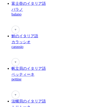
富士壺のイタリア語
バラノ
balano
♥
鮒のイタリア語
カラッシオ
carassio
♥
帆立貝のイタリア語
ペッティーネ
pettine
♥
法螺貝のイタリア語