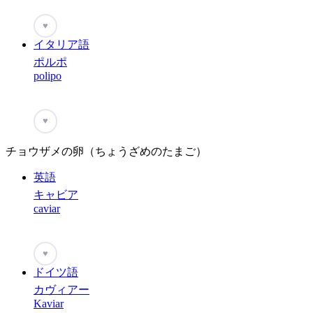
♥
イタリア語
ポルポ
polipo
♥
チョウザメの卵（ちょうざめのたまご）
英語
キャビア
caviar
♥
ドイツ語
カヴィアー
Kaviar