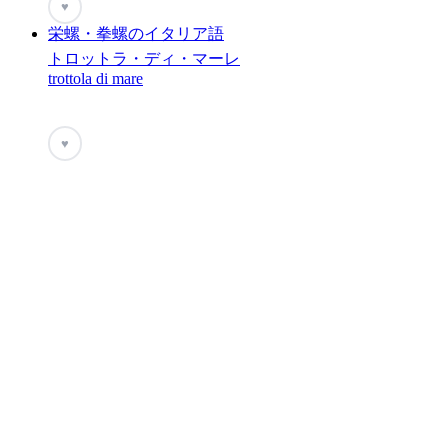
♥
栄螺・拳螺のイタリア語
トロットラ・ディ・マーレ
trottola di mare
♥