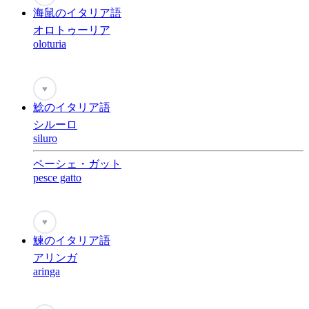
海鼠のイタリア語
オロトゥーリア
oloturia
♥
鯰のイタリア語
シルーロ
siluro
ペーシェ・ガット
pesce gatto
♥
鰊のイタリア語
アリンガ
aringa