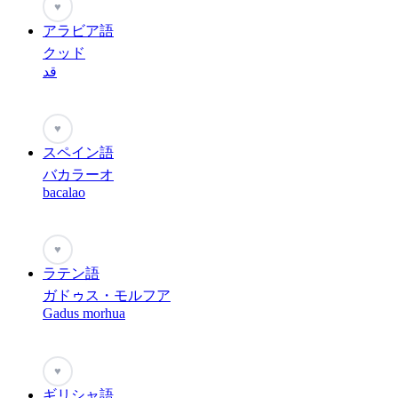
♥
アラビア語
クッド
قد
♥
スペイン語
バカラーオ
bacalao
♥
ラテン語
ガドゥス・モルフア
Gadus morhua
♥
ギリシャ語