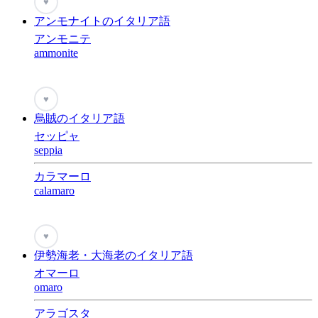
♥
アンモナイトのイタリア語
アンモニテ
ammonite
♥
烏賊のイタリア語
セッピャ
seppia
カラマーロ
calamaro
♥
伊勢海老・大海老のイタリア語
オマーロ
omaro
アラゴスタ