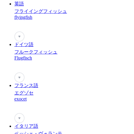
英語
フライイングフィッシュ
flyingfish
♥
ドイツ語
フルークフィッシュ
Flugfisch
♥
フランス語
エグゾセ
exocet
♥
イタリア語
ペッシェ・ヴォランテ