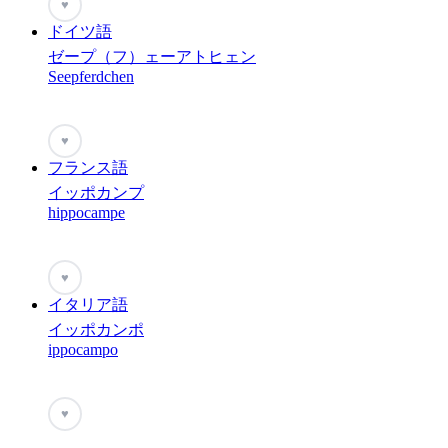
♥
ドイツ語
ゼープ（フ）ェーアトヒェン
Seepferdchen
♥
フランス語
イッポカンプ
hippocampe
♥
イタリア語
イッポカンポ
ippocampo
♥