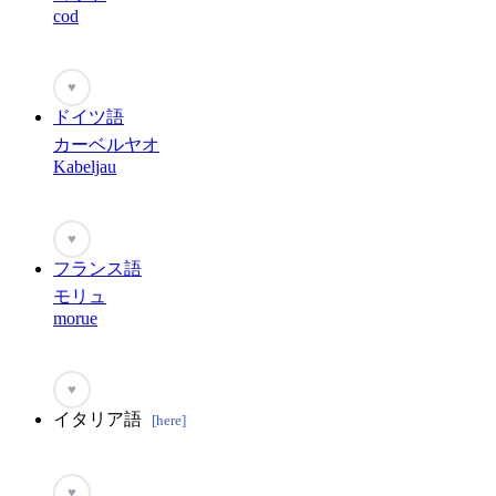
cod
♥
ドイツ語
カーベルヤオ
Kabeljau
♥
フランス語
モリュ
morue
♥
イタリア語
[here]
♥