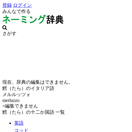
登録
ログイン
みんなで作る
さがす
現在、辞典の編集はできません。
鱈（たら）のイタリア語
メルルッツォ
merluzzo
×編集できません
鱈（たら）の十二か国語 一覧
英語
コッド