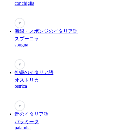
conchiglia
♥
海綿・スポンジのイタリア語
スプーニャ
spugna
♥
牡蠣のイタリア語
オストリカ
ostrica
♥
鰹のイタリア語
パラミータ
palamita