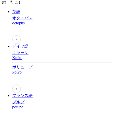
蛸（たこ）
英語
オクトパス
octopus
♥
ドイツ語
クラーケ
Krake
ポリュープ
Polyp
♥
フランス語
プルプ
poulpe