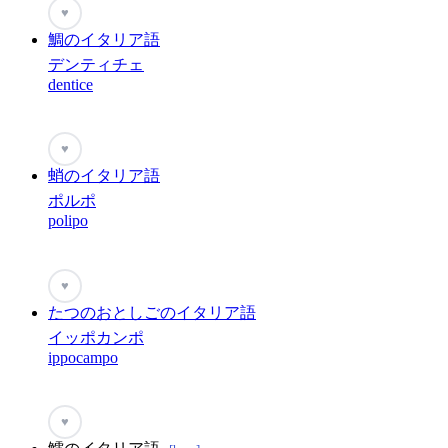
♥
鯛のイタリア語
デンティチェ
dentice
♥
蛸のイタリア語
ポルポ
polipo
♥
たつのおとしごのイタリア語
イッポカンポ
ippocampo
♥