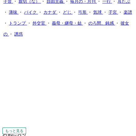
子音
・
親切（な）
・
自由主義
・
毎月の・月刊
・
一行
・
耳たぶ
・
薄味
・
バイク
・
カナダ
・
どじ
・
弓形
・
気球
・
子宮
・
楽譜
・
トランプ
・
外交官
・
義母・継母・姑
・
のろ間、鈍感
・
彼女
の
・
誘惑
もっと見る
もっと見る
もっと見る
もっと見る
もっと見る
もっと見る
もっと見る
もっと見る
もっと見る
もっと見る
もっと見る
もっと見る
もっと見る
もっと見る
もっと見る
もっと見る
もっと見る
お気に入り