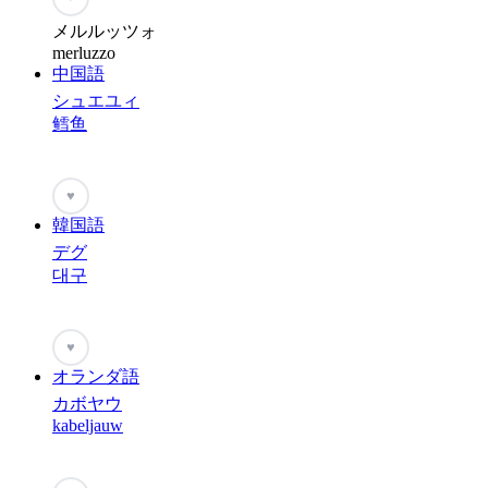
メルルッツォ
merluzzo
中国語
シュエユィ
鳕鱼
♥
韓国語
デグ
대구
♥
オランダ語
カボヤウ
kabeljauw