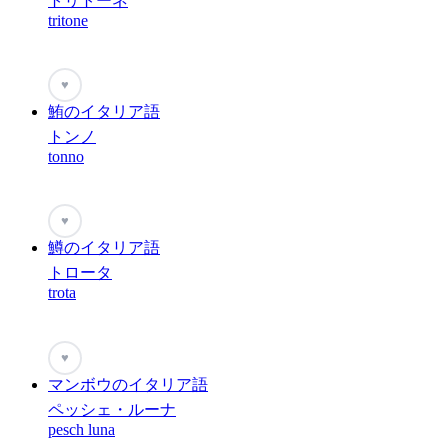
トリトーネ
tritone
♥
鮪のイタリア語
トンノ
tonno
♥
鱒のイタリア語
トロータ
trota
♥
マンボウのイタリア語
ペッシェ・ルーナ
pesch luna