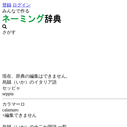
登録
ログイン
みんなで作る
さがす
現在、辞典の編集はできません。
烏賊（いか）のイタリア語
セッピャ
seppia
カラマーロ
calamaro
×編集できません
烏賊（いか）の十二か国語 一覧