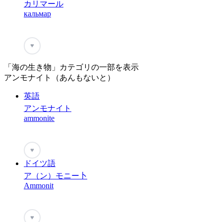
カリマール
кальмар
♥
「海の生き物」カテゴリの一部を表示
アンモナイト（あんもないと）
英語
アンモナイト
ammonite
♥
ドイツ語
ア（ン）モニー卜
Ammonit
♥