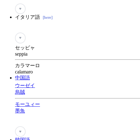
♥
イタリア語
[here]
♥
セッピャ
seppia
カラマーロ
calamaro
中国語
ウーゼイ
烏賊
モーユィー
墨魚
♥
韓国語