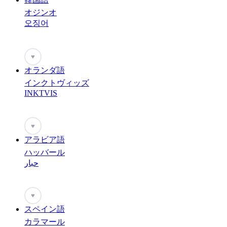
オジンオ
오징어
♥
オランダ語
インクトヴィッズ
INKTVIS
♥
アラビア語
ハッバール
حبار
♥
スペイン語
カラマール