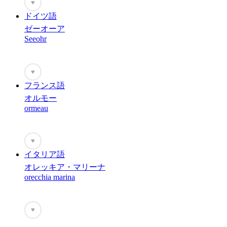
♥
ドイツ語
ゼーオーア
Seeohr
♥
フランス語
オルモー
ormeau
♥
イタリア語
オレッキア・マリーナ
orecchia marina
♥