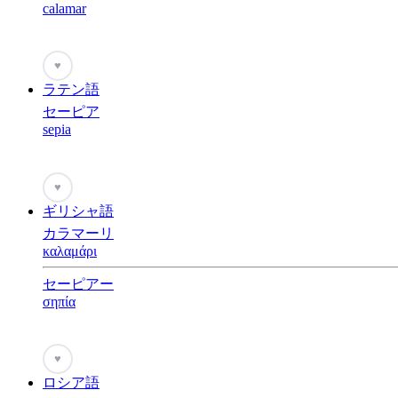
calamar
♥
ラテン語
セーピア
sepia
♥
ギリシャ語
カラマーリ
καλαμάρι
セーピアー
σηπία
♥
ロシア語