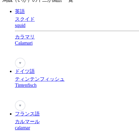
英語
スクイド
squid
カラマリ
Calamari
♥
ドイツ語
ティンテンフィッシュ
Tintenfisch
♥
フランス語
カルマール
calamar