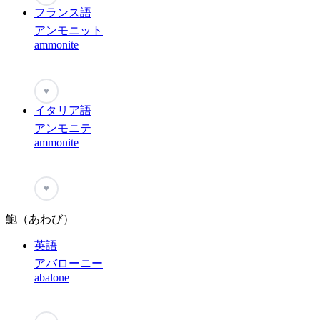
フランス語
アンモニット
ammonite
♥
イタリア語
アンモニテ
ammonite
♥
鮑（あわび）
英語
アバローニー
abalone