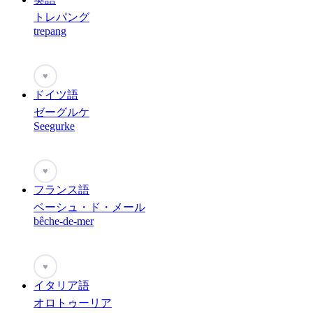
トレパング
trepang
♥
ドイツ語
ゼーグルケ
Seegurke
♥
フランス語
ベーシュ・ド・メール
bêche-de-mer
♥
イタリア語
オロトゥーリア