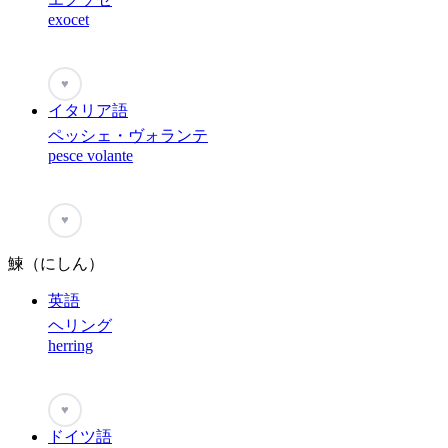
exocet
♥
イタリア語
ペッシェ・ヴォランテ
pesce volante
♥
鰊（にしん）
英語
ヘリング
herring
♥
ドイツ語