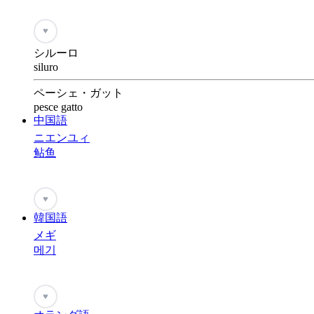
♥
シルーロ
siluro
ペーシェ・ガット
pesce gatto
中国語
ニエンユィ
鲇鱼
♥
韓国語
メギ
메기
♥