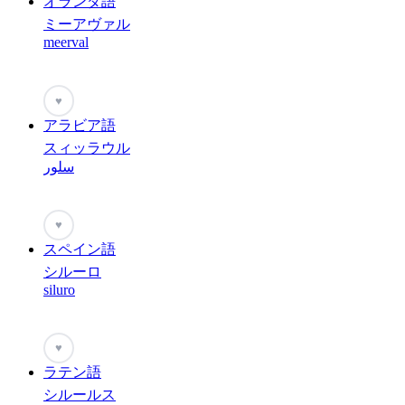
オランダ語
ミーアヴァル
meerval
♥
アラビア語
スィッラウル
سلور
♥
スペイン語
シルーロ
siluro
♥
ラテン語
シルールス