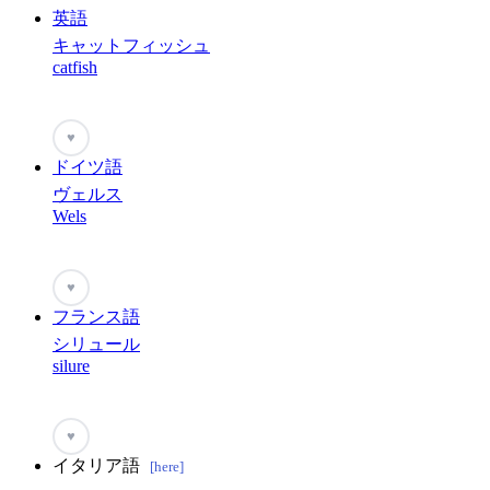
英語
キャットフィッシュ
catfish
♥
ドイツ語
ヴェルス
Wels
♥
フランス語
シリュール
silure
♥
イタリア語
[here]