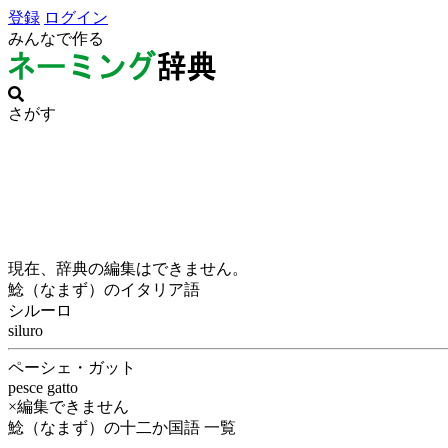
登録
ログイン
みんなで作る
さがす
現在、辞典の編集はできません。
鯰（なまず）のイタリア語
シルーロ
siluro
ペーシェ・ガット
pesce gatto
×編集できません
鯰（なまず）の十二か国語 一覧