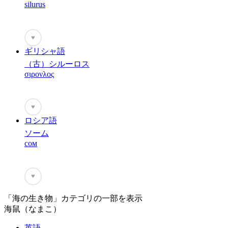
silurus
♥
ギリシャ語
（古）シルーロス
σιρονλος
♥
ロシア語
ソーム
сом
♥
「海の生き物」カテゴリの一部を表示
海鼠（なまこ）
英語