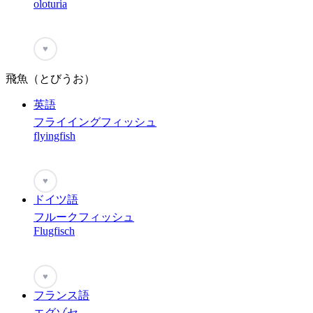
oloturia
♥
飛魚（とびうお）
英語
フライイングフィッシュ
flyingfish
♥
ドイツ語
フルークフィッシュ
Flugfisch
♥
フランス語
エグゾセ