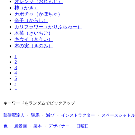
オレンジ（おれんじ）
柿（かき）
カボチャ（かぼちゃ）
辛子（からし）
カリフラワー（かりふらわー）
木苺（きいちご）
キウイ（きうい）
木の実（きのみ）
1
2
3
4
5
›
»
キーワードをランダムでピックアップ
郵便配達人
・
騾馬
・
滅び
・
インストラクター
・
スペースシャト
色
・
風景画
・
製本
・
デザイナー
・
日曜日