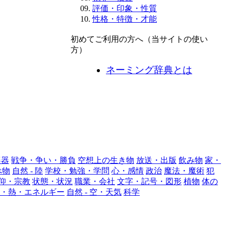
評価・印象・性質
性格・特徴・才能
初めてご利用の方へ（当サイトの使い
方）
ネーミング辞典とは
楽器
戦争・争い・勝負
空想上の生き物
放送・出版
飲み物
家・
べ物
自然 - 陸
学校・勉強・学問
心・感情
政治
魔法・魔術
犯
仰・宗教
状態・状況
職業・会社
文字・記号・図形
植物
体の
・熱・エネルギー
自然 - 空・天気
科学