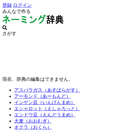
登録
ログイン
みんなで作る
さがす
現在、辞典の編集はできません。
アスパラガス（あすぱらがす）
アーモンド（あーもんど）
インゲン豆（いんげんまめ）
エシャロット（えしゃろっと）
エンドウ豆（えんどうまめ）
大麦（おおむぎ）
オクラ（おくら）