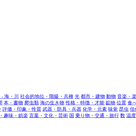
 - 海・川
社会的地位・階級・兵種
光
都市・建物
動物
音楽・
間
本・書物
爬虫類
海の生き物
性格・特徴・才能
鉱物
位置
食
ー
評価・印象・性質
武器・防具・兵器
化学・元素
味覚
昆虫
信
・趣味・娯楽
言葉・文化・芸術
国
乗り物・交通・旅行
数
温度