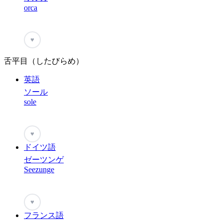
orca
♥
舌平目（したびらめ）
英語
ソール
sole
♥
ドイツ語
ゼーツンゲ
Seezunge
♥
フランス語