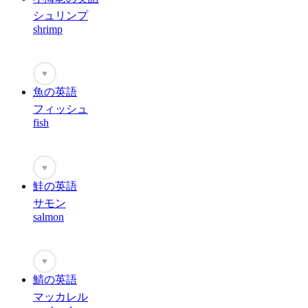
シュリンプ
shrimp
♥
魚の英語
フィッシュ
fish
♥
鮭の英語
サモン
salmon
♥
鯖の英語
マッカレル