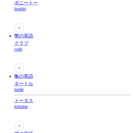
ボニートー
bonito
♥
蟹の英語
クラブ
crab
♥
亀の英語
タートル
turtle
トータス
tortoise
♥