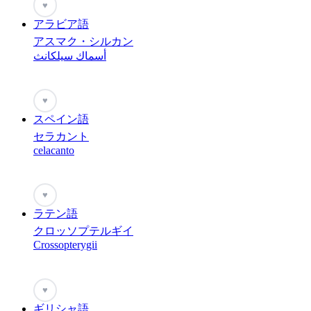
♥
アラビア語
アスマク・シルカン
أسماك سيلكانث
♥
スペイン語
セラカント
celacanto
♥
ラテン語
クロッソプテルギイ
Crossopterygii
♥
ギリシャ語