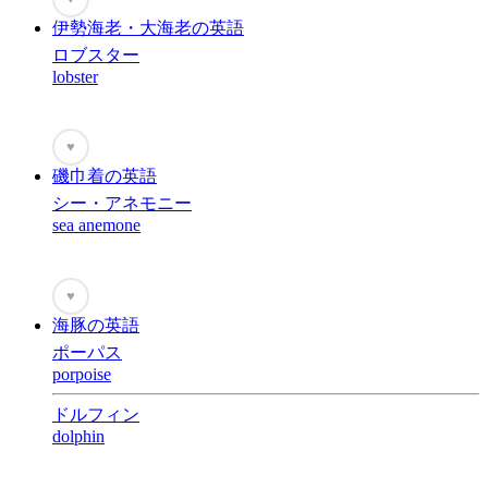
伊勢海老・大海老の英語
ロブスター
lobster
♥
磯巾着の英語
シー・アネモニー
sea anemone
♥
海豚の英語
ポーパス
porpoise
ドルフィン
dolphin