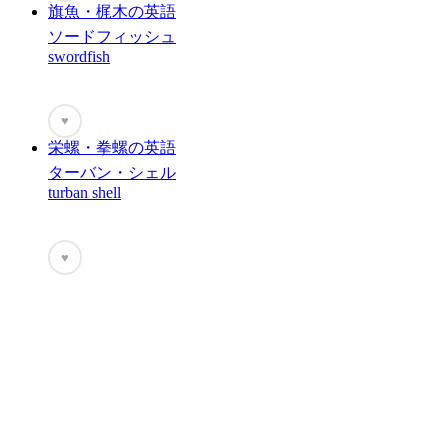
旗魚・梶木の英語
ソードフィッシュ
swordfish
♥
栄螺・拳螺の英語
ターバン・シェル
turban shell
♥