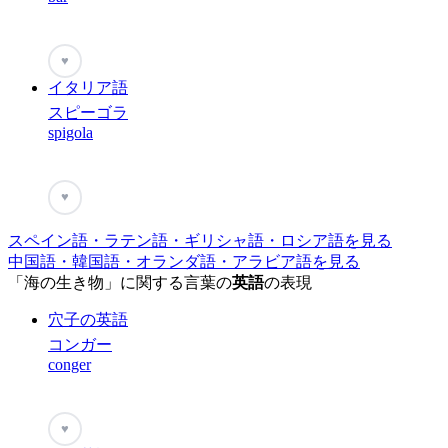
♥
イタリア語
スピーゴラ
spigola
♥
スペイン語・ラテン語・ギリシャ語・ロシア語を見る
中国語・韓国語・オランダ語・アラビア語を見る
「海の生き物」に関する言葉の
英語
の表現
穴子の英語
コンガー
conger
♥