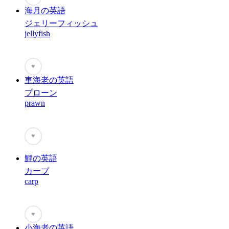
海月の英語
ジェリーフィッシュ
jellyfish
♥
車海老の英語
プローン
prawn
♥
鯉の英語
カープ
carp
♥
小海老の英語