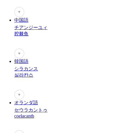
♥
中国語
チアンジーユィ
腔棘鱼
♥
韓国語
シラカンス
실라칸스
♥
オランダ語
セウラカントゥ
coelacanth