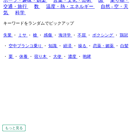
ポーツ・趣味・娯楽
言葉・文化・芸術
国
乗り物・
交通・旅行
数
温度・熱・エネルギー
自然 - 空・天
気
科学
キーワードをランダムでピックアップ
失業
・
ミサ
・
槍
・
感傷
・
海洋学
・
不屈
・
ボクシング
・
鶏冠
・
空中ブランコ乗り
・
知識
・
経済
・
操る
・
恋薬・媚薬
・
白髪
・
栗
・
休養
・
宿り木
・
大使
・
濃度
・
咆哮
もっと見る
もっと見る
もっと見る
もっと見る
もっと見る
もっと見る
もっと見る
もっと見る
もっと見る
もっと見る
もっと見る
もっと見る
もっと見る
もっと見る