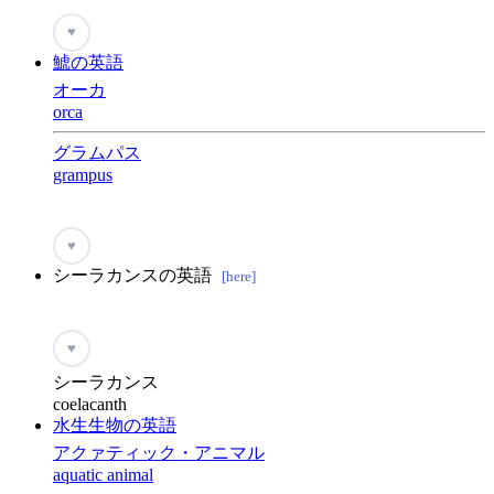
♥
鯱の英語
オーカ
orca
グラムパス
grampus
♥
シーラカンスの英語
[here]
♥
シーラカンス
coelacanth
水生生物の英語
アクァティック・アニマル
aquatic animal