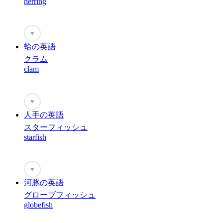
herring
♥
蛤の英語
クラム
clam
♥
人手の英語
スターフィッシュ
starfish
♥
河豚の英語
グローブフィッシュ
globefish