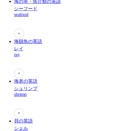
海の幸・魚介類の英語
シーフード
seafood
♥
海鷂魚の英語
レイ
ray
♥
海老の英語
シュリンプ
shrimp
♥
貝の英語
シェル