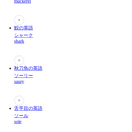
mackerel
♥
鮫の英語
シャーク
shark
♥
秋刀魚の英語
ソーリー
saury
♥
舌平目の英語
ソール
sole