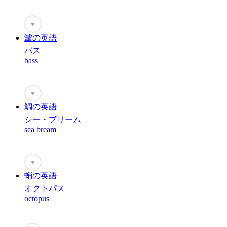
♥
鱸の英語
バス
bass
♥
鯛の英語
シー・ブリーム
sea bream
♥
蛸の英語
オクトパス
octopus