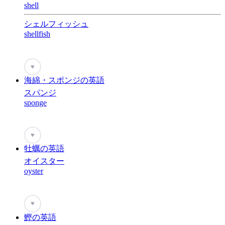
shell
シェルフィッシュ
shellfish
♥
海綿・スポンジの英語
スパンジ
sponge
♥
牡蠣の英語
オイスター
oyster
♥
鰹の英語