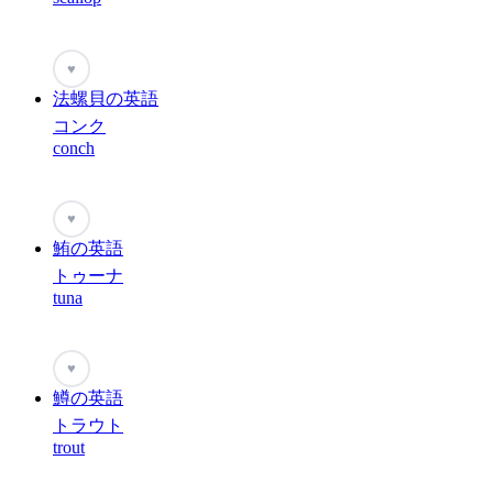
♥
法螺貝の英語
コンク
conch
♥
鮪の英語
トゥーナ
tuna
♥
鱒の英語
トラウト
trout