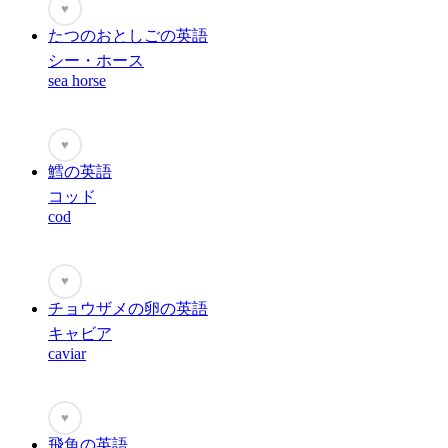
♥
たつのおとしごの英語
シー・ホース
sea horse
♥
鱈の英語
コッド
cod
♥
チョウザメの卵の英語
キャビア
caviar
♥
飛魚の英語