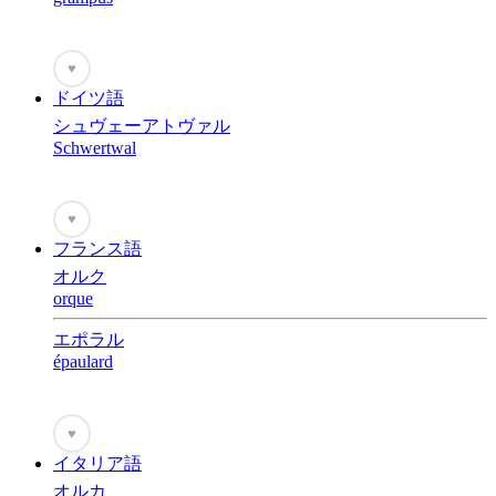
♥
ドイツ語
シュヴェーアトヴァル
Schwertwal
♥
フランス語
オルク
orque
エポラル
épaulard
♥
イタリア語
オルカ