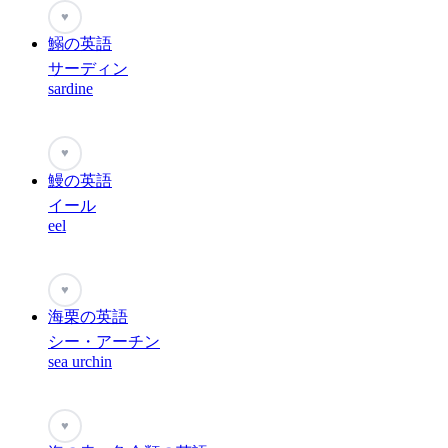
♥
鰯の英語
サーディン
sardine
♥
鰻の英語
イール
eel
♥
海栗の英語
シー・アーチン
sea urchin
♥