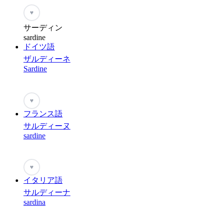
♥
サーディン
sardine
ドイツ語
ザルディーネ
Sardine
♥
フランス語
サルディーヌ
sardine
♥
イタリア語
サルディーナ
sardina