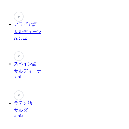
♥
アラビア語
サルディーン
سردين
♥
スペイン語
サルディーナ
sardina
♥
ラテン語
サルダ
sarda