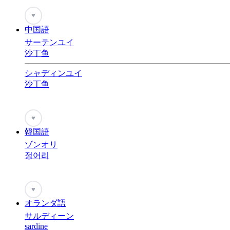
♥
中国語
サーテンユイ
沙丁鱼
シャディンユイ
沙丁鱼
♥
韓国語
ゾンオリ
정어리
♥
オランダ語
サルディーン
sardine