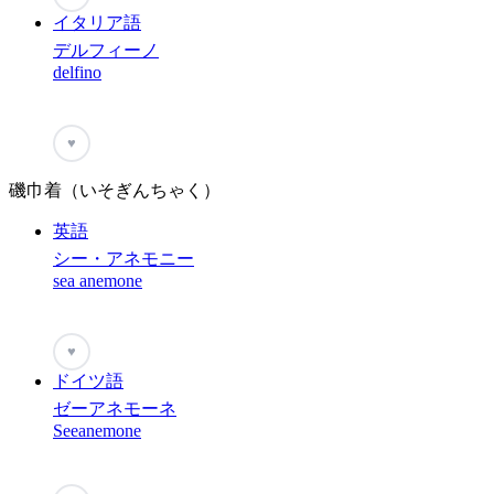
イタリア語
デルフィーノ
delfino
♥
磯巾着（いそぎんちゃく）
英語
シー・アネモニー
sea anemone
♥
ドイツ語
ゼーアネモーネ
Seeanemone