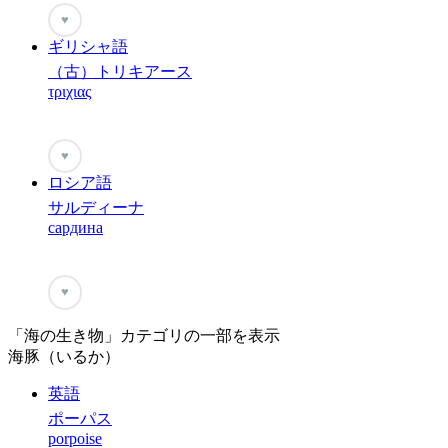
♥
ギリシャ語
（古）トリキアース
τριχιας
♥
ロシア語
サルディーナ
сардина
♥
「海の生き物」カテゴリの一部を表示
海豚（いるか）
英語
ポーパス
porpoise