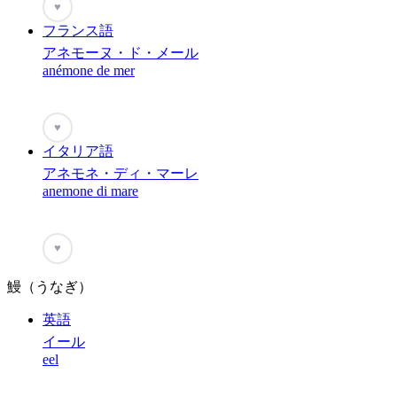
♥
フランス語
アネモーヌ・ド・メール
anémone de mer
♥
イタリア語
アネモネ・ディ・マーレ
anemone di mare
♥
鰻（うなぎ）
英語
イール
eel