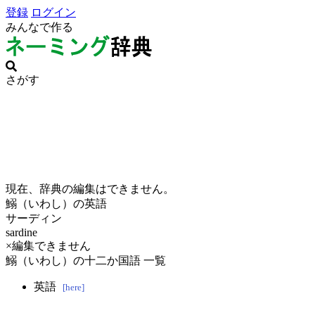
登録
ログイン
みんなで作る
さがす
現在、辞典の編集はできません。
鰯（いわし）の英語
サーディン
sardine
×編集できません
鰯（いわし）の十二か国語 一覧
英語
[here]