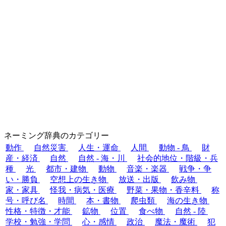
ネーミング辞典のカテゴリー
動作
自然災害
人生・運命
人間
動物 - 鳥
財
産・経済
自然
自然 - 海・川
社会的地位・階級・兵
種
光
都市・建物
動物
音楽・楽器
戦争・争
い・勝負
空想上の生き物
放送・出版
飲み物
家・家具
怪我・病気・医療
野菜・果物・香辛料
称
号・呼び名
時間
本・書物
爬虫類
海の生き物
性格・特徴・才能
鉱物
位置
食べ物
自然 - 陸
学校・勉強・学問
心・感情
政治
魔法・魔術
犯