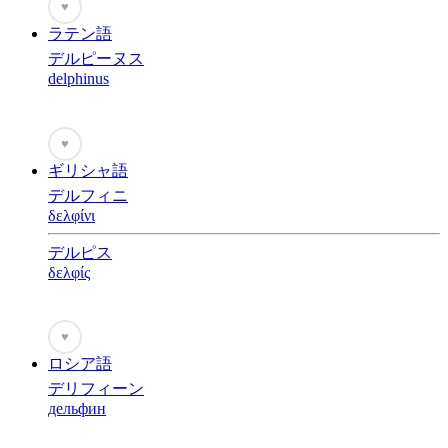
♥
ラテン語
デルピーヌス
delphinus
♥
ギリシャ語
デルフィニ
δελφίνι
デルピス
δελφίς
♥
ロシア語
デリフィーン
дельфин