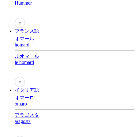
Hummer
♥
フランス語
オマール
homard
ルオマール
le homard
♥
イタリア語
オマーロ
omaro
アラゴスタ
aragosta