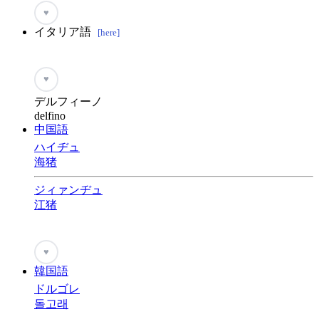
♥
イタリア語
[here]
♥
デルフィーノ
delfino
中国語
ハイヂュ
海猪
ジィァンヂュ
江猪
♥
韓国語
ドルゴレ
돌고래