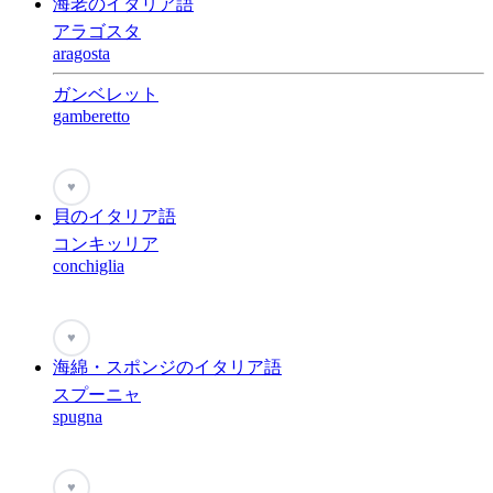
海老のイタリア語
アラゴスタ
aragosta
ガンベレット
gamberetto
♥
貝のイタリア語
コンキッリア
conchiglia
♥
海綿・スポンジのイタリア語
スプーニャ
spugna
♥