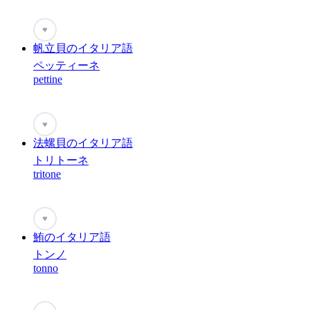
♥
帆立貝のイタリア語
ペッティーネ
pettine
♥
法螺貝のイタリア語
トリトーネ
tritone
♥
鮪のイタリア語
トンノ
tonno