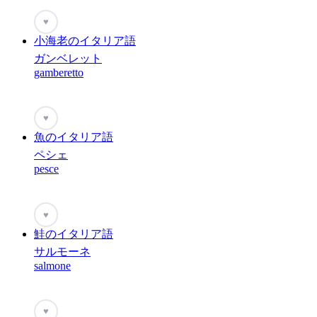
♥
小海老のイタリア語
ガンベレット
gamberetto
♥
魚のイタリア語
ペシェ
pesce
♥
鮭のイタリア語
サルモーネ
salmone
♥