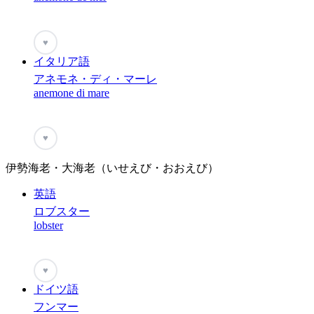
♥
イタリア語
アネモネ・ディ・マーレ
anemone di mare
♥
伊勢海老・大海老（いせえび・おおえび）
英語
ロブスター
lobster
♥
ドイツ語
フンマー