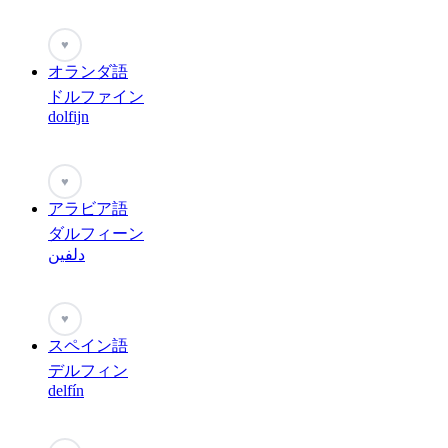
♥
オランダ語
ドルファイン
dolfijn
♥
アラビア語
ダルフィーン
دلفین
♥
スペイン語
デルフィン
delfín