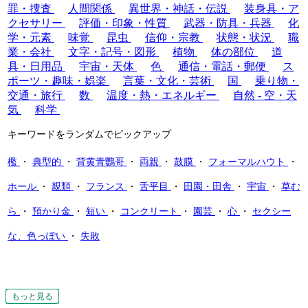
罪・捜査
人間関係
異世界・神話・伝説
装身具・ア
クセサリー
評価・印象・性質
武器・防具・兵器
化
学・元素
味覚
昆虫
信仰・宗教
状態・状況
職
業・会社
文字・記号・図形
植物
体の部位
道
具・日用品
宇宙・天体
色
通信・電話・郵便
ス
ポーツ・趣味・娯楽
言葉・文化・芸術
国
乗り物・
交通・旅行
数
温度・熱・エネルギー
自然 - 空・天
気
科学
キーワードをランダムでピックアップ
檻
・
典型的
・
背黄青鸚哥
・
両親
・
鼓膜
・
フォーマルハウト
・
ホール
・
親類
・
フランス
・
舌平目
・
田園・田舎
・
宇宙
・
草む
ら
・
預かり金
・
短い
・
コンクリート
・
園芸
・
心
・
セクシー
な、色っぽい
・
失敗
もっと見る
もっと見る
もっと見る
もっと見る
もっと見る
もっと見る
もっと見る
もっと見る
もっと見る
もっと見る
もっと見る
もっと見る
もっと見る
もっと見る
もっと見る
もっと見る