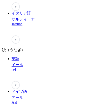
♥
イタリア語
サルディーナ
sardina
♥
鰻（うなぎ）
英語
イール
eel
♥
ドイツ語
アール
Aal