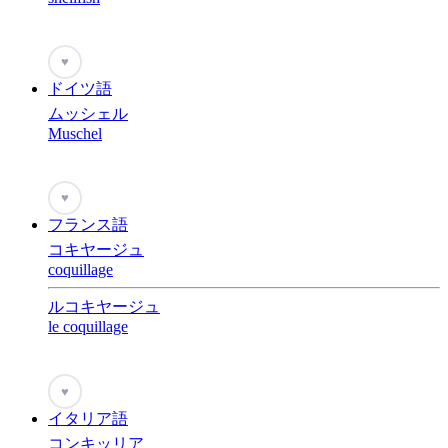
♥
ドイツ語
ムッシェル
Muschel
♥
フランス語
コキヤージュ
coquillage
ルコキヤージュ
le coquillage
♥
イタリア語
コンキッリア