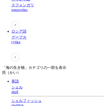
スフォンガリ
σφουγγάρι
♥
ロシア語
グープカ
губка
♥
「海の生き物」カテゴリの一部を表示
貝（かい）
英語
シェル
shell
シェルフィッシュ
shellfish