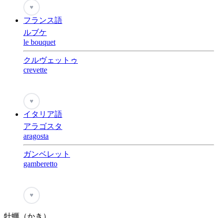
♥
フランス語
ルブケ
le bouquet
クルヴェットゥ
crevette
♥
イタリア語
アラゴスタ
aragosta
ガンベレット
gamberetto
♥
牡蠣（かき）