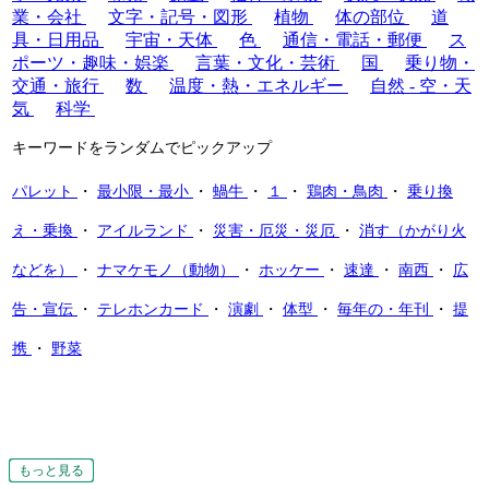
業・会社
文字・記号・図形
植物
体の部位
道
具・日用品
宇宙・天体
色
通信・電話・郵便
ス
ポーツ・趣味・娯楽
言葉・文化・芸術
国
乗り物・
交通・旅行
数
温度・熱・エネルギー
自然 - 空・天
気
科学
キーワードをランダムでピックアップ
パレット
・
最小限・最小
・
蝸牛
・
１
・
鶏肉・鳥肉
・
乗り換
え・乗換
・
アイルランド
・
災害・厄災・災厄
・
消す（かがり火
などを）
・
ナマケモノ（動物）
・
ホッケー
・
速達
・
南西
・
広
告・宣伝
・
テレホンカード
・
演劇
・
体型
・
毎年の・年刊
・
提
携
・
野菜
もっと見る
もっと見る
もっと見る
もっと見る
もっと見る
もっと見る
もっと見る
もっと見る
もっと見る
もっと見る
もっと見る
もっと見る
もっと見る
もっと見る