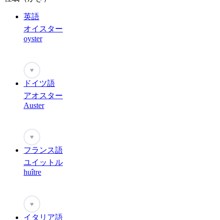
英語
オイスター
oyster
♥
ドイツ語
アオスター
Auster
♥
フランス語
ユイットル
huître
♥
イタリア語