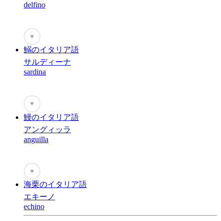
delfino
♥
鰯のイタリア語
サルディーナ
sardina
♥
鰻のイタリア語
アングィッラ
anguilla
♥
海栗のイタリア語
エキーノ
echino