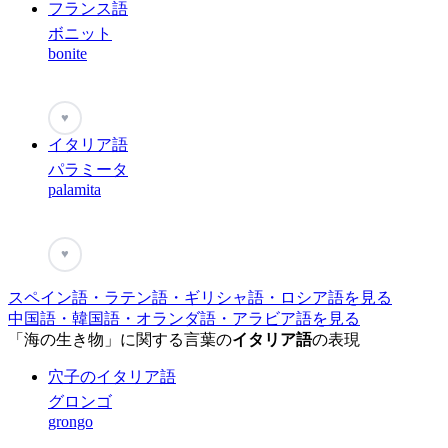
フランス語
ボニット
bonite
♥
イタリア語
パラミータ
palamita
♥
スペイン語・ラテン語・ギリシャ語・ロシア語を見る
中国語・韓国語・オランダ語・アラビア語を見る
「海の生き物」に関する言葉の
イタリア語
の表現
穴子のイタリア語
グロンゴ
grongo