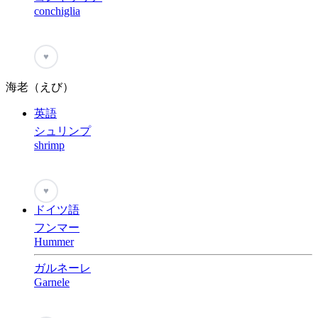
conchiglia
♥
海老（えび）
英語
シュリンプ
shrimp
♥
ドイツ語
フンマー
Hummer
ガルネーレ
Garnele