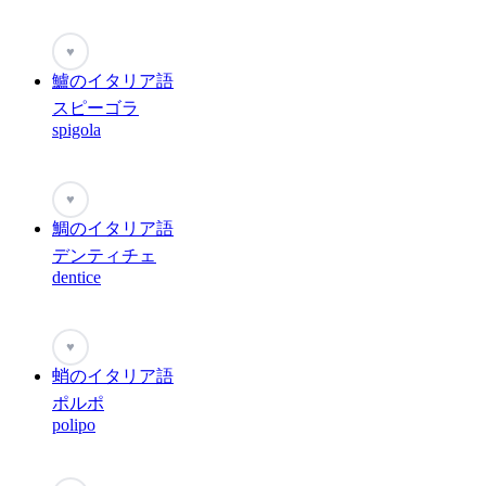
♥
鱸のイタリア語
スピーゴラ
spigola
♥
鯛のイタリア語
デンティチェ
dentice
♥
蛸のイタリア語
ポルポ
polipo