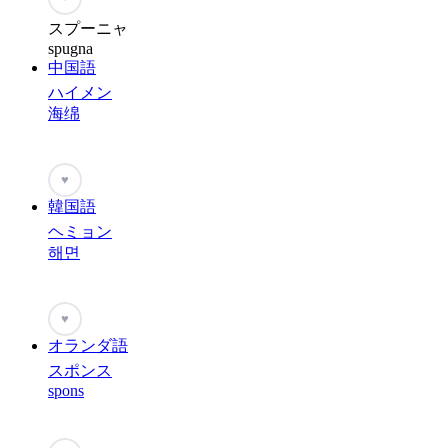
スプーニャ
spugna
中国語
ハイメン
海绵
♥
韓国語
ヘミョン
해면
♥
オランダ語
スポンス
spons