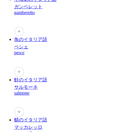
ガンベレット
gamberetto
♥
魚のイタリア語
ペシェ
pesce
♥
鮭のイタリア語
サルモーネ
salmone
♥
鯖のイタリア語
マッカレッロ