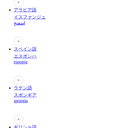
♥
アラビア語
イスファンジュ
اسفنج
♥
スペイン語
エスポンハ
esponja
♥
ラテン語
スポンギア
spongia
♥
ギリシャ語