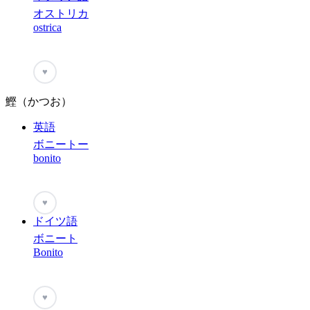
オストリカ
ostrica
♥
鰹（かつお）
英語
ボニートー
bonito
♥
ドイツ語
ボニート
Bonito
♥