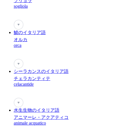
ソリョラ
sogliola
♥
鯱のイタリア語
オルカ
orca
♥
シーラカンスのイタリア語
チェラカンティテ
celacantide
♥
水生生物のイタリア語
アニマーレ・アクアティコ
animale acquatico