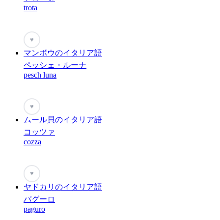
trota
♥
マンボウのイタリア語
ペッシェ・ルーナ
pesch luna
♥
ムール貝のイタリア語
コッツァ
cozza
♥
ヤドカリのイタリア語
パグーロ
paguro