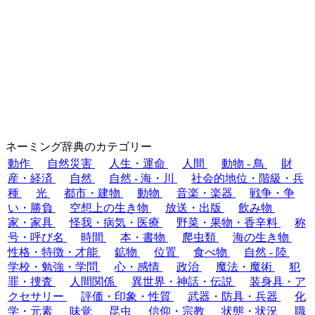
ネーミング辞典のカテゴリー
動作
自然災害
人生・運命
人間
動物 - 鳥
財
産・経済
自然
自然 - 海・川
社会的地位・階級・兵
種
光
都市・建物
動物
音楽・楽器
戦争・争
い・勝負
空想上の生き物
放送・出版
飲み物
家・家具
怪我・病気・医療
野菜・果物・香辛料
称
号・呼び名
時間
本・書物
爬虫類
海の生き物
性格・特徴・才能
鉱物
位置
食べ物
自然 - 陸
学校・勉強・学問
心・感情
政治
魔法・魔術
犯
罪・捜査
人間関係
異世界・神話・伝説
装身具・ア
クセサリー
評価・印象・性質
武器・防具・兵器
化
学・元素
味覚
昆虫
信仰・宗教
状態・状況
職