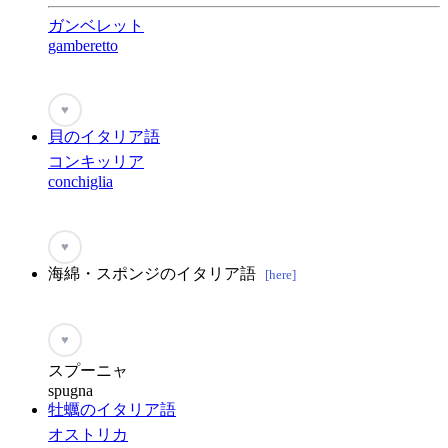
ガンベレット
gamberetto
♥
貝のイタリア語
コンキッリア
conchiglia
♥
海綿・スポンジのイタリア語
[here]
♥
スプーニャ
spugna
牡蠣のイタリア語
オストリカ