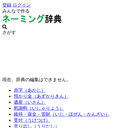
登録
ログイン
みんなで作る
さがす
現在、辞典の編集はできません。
赤字（あかじ）
預かり金（あずかりきん）
遺産（いさん）
慰謝料（いしゃりょう）
維持・保全・管財（いじ・ほぜん・かんざい）
受付（うけつけ）
売り出し（うりだし）