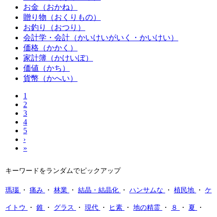
お金（おかね）
贈り物（おくりもの）
お釣り（おつり）
会計学・会計（かいけいがいく・かいけい）
価格（かかく）
家計簿（かけいぼ）
価値（かち）
貨幣（かへい）
1
2
3
4
5
›
»
キーワードをランダムでピックアップ
瑪瑙
・
痛み
・
林業
・
結晶・結晶化
・
ハンサムな
・
植民地
・
ケ
イトウ
・
錐
・
グラス
・
現代
・
ヒ素
・
地の精霊
・
８
・
夏
・