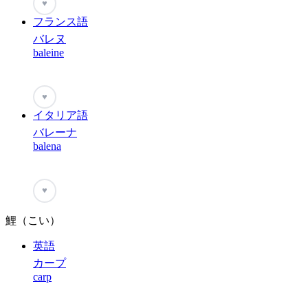
♥
フランス語
バレヌ
baleine
♥
イタリア語
バレーナ
balena
♥
鯉（こい）
英語
カープ
carp