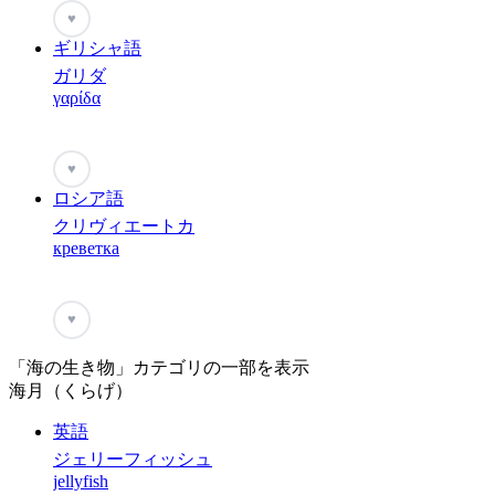
♥
ギリシャ語
ガリダ
γαρίδα
♥
ロシア語
クリヴィエートカ
креветка
♥
「海の生き物」カテゴリの一部を表示
海月（くらげ）
英語
ジェリーフィッシュ
jellyfish