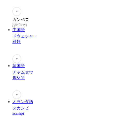
♥
ガンベロ
gambero
中国語
ドウェシャー
对虾
♥
韓国語
チャムセウ
참새우
♥
オランダ語
スカンピ
scampi