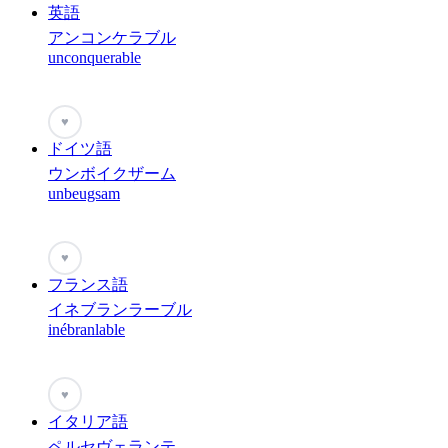
英語
アンコンケラブル
unconquerable
♥
ドイツ語
ウンボイクザーム
unbeugsam
♥
フランス語
イネブランラーブル
inébranlable
♥
イタリア語
ペルセヴェランテ