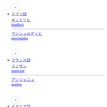
♥
ドイツ語
キントリヒ
kindlich
ウンシュルディヒ
unschuldig
♥
フランス語
イノサン
innocent
アンジェニュ
ingénu
♥
イタリア語