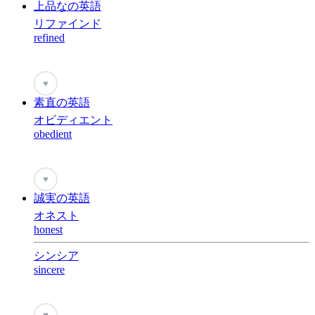
上品なの英語
リファインド
refined
♥
素直の英語
オビディエント
obedient
♥
誠実の英語
オネスト
honest
シンシア
sincere
♥