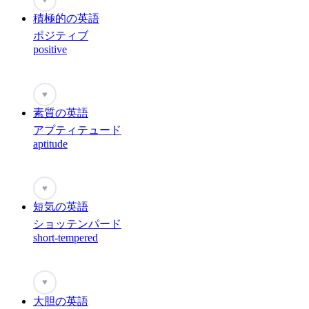
積極的の英語
ポジティブ
positive
♥
素質の英語
アプティテュード
aptitude
♥
短気の英語
ショッテンパード
short-tempered
♥
大胆の英語