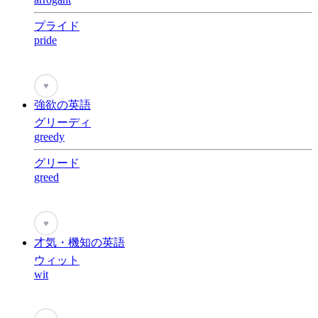
プライド
pride
♥
強欲の英語
グリーディ
greedy
グリード
greed
♥
才気・機知の英語
ウィット
wit