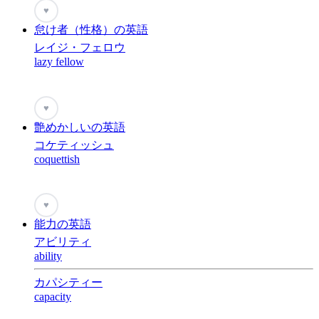
♥
怠け者（性格）の英語
レイジ・フェロウ
lazy fellow
♥
艶めかしいの英語
コケティッシュ
coquettish
♥
能力の英語
アビリティ
ability
カパシティー
capacity