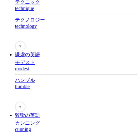
テクニック
technique
テクノロジー
technology
♥
謙虚の英語
モデスト
modest
ハンブル
humble
♥
狡猾の英語
カンニング
cunning