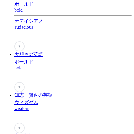
ボールド
bold
オデイシアス
audacious
♥
大胆さの英語
ボールド
bold
♥
知恵・賢さの英語
ウィズダム
wisdom
♥