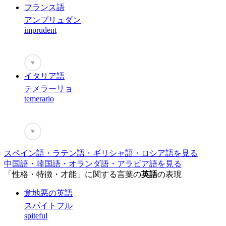
フランス語
アンプリュダン
imprudent
♥
イタリア語
テメラーリョ
temerario
♥
スペイン語・ラテン語・ギリシャ語・ロシア語を見る
中国語・韓国語・オランダ語・アラビア語を見る
「性格・特徴・才能」に関する言葉の
英語
の表現
意地悪の英語
スパイトフル
spiteful