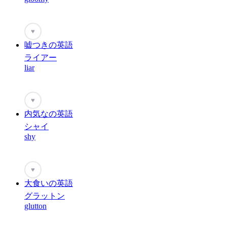
♥
嘘つきの英語
ライアー
liar
♥
内気なの英語
シャイ
shy
♥
大食いの英語
グラットン
glutton