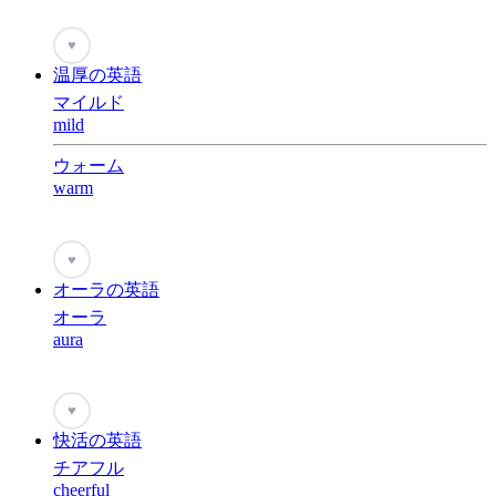
♥
温厚の英語
マイルド
mild
ウォーム
warm
♥
オーラの英語
オーラ
aura
♥
快活の英語
チアフル
cheerful