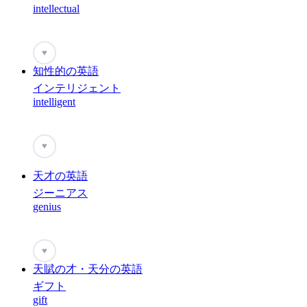
intellectual
♥
知性的の英語
インテリジェント
intelligent
♥
天才の英語
ジーニアス
genius
♥
天賦の才・天分の英語
ギフト
gift