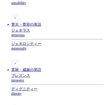
sensibility
♥
寛大・寛容の英語
ジェネラス
generous
ジェネロシティー
generosity
♥
貫禄・威厳の英語
プレズンス
presence
ディグニティー
dignity