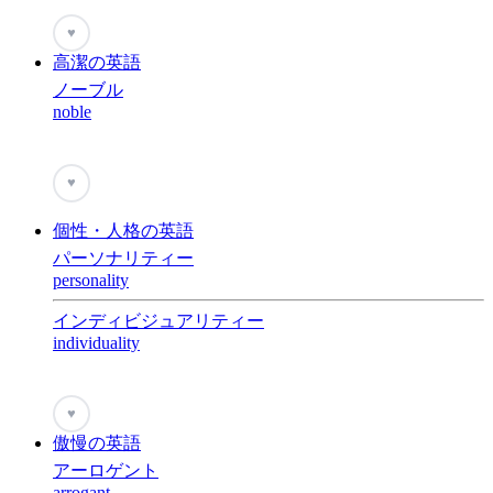
♥
高潔の英語
ノーブル
noble
♥
個性・人格の英語
パーソナリティー
personality
インディビジュアリティー
individuality
♥
傲慢の英語
アーロゲント
arrogant