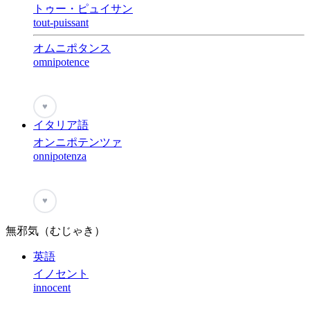
トゥー・ピュイサン
tout-puissant
オムニポタンス
omnipotence
♥
イタリア語
オンニポテンツァ
onnipotenza
♥
無邪気（むじゃき）
英語
イノセント
innocent