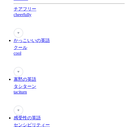
チアフリー
cheerfully
♥
かっこいいの英語
クール
cool
♥
寡黙の英語
タシターン
taciturn
♥
感受性の英語
センシビリティー