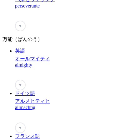
perseverante
♥
万能（ばんのう）
英語
オールマイティ
almighty
♥
ドイツ語
アルメヒティヒ
allmächtig
♥
フランス語