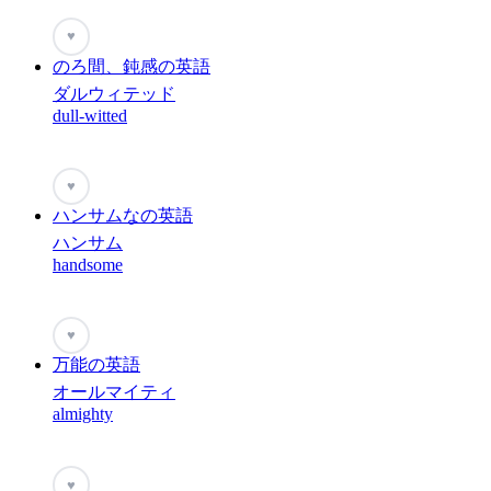
♥
のろ間、鈍感の英語
ダルウィテッド
dull-witted
♥
ハンサムなの英語
ハンサム
handsome
♥
万能の英語
オールマイティ
almighty
♥