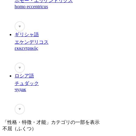
ホモー・エッケントリクス
homo eccentricus
♥
ギリシャ語
エケンデリコス
εκκεντρικός
♥
ロシア語
チュダック
чудак
♥
「性格・特徴・才能」カテゴリの一部を表示
不屈（ふくつ）