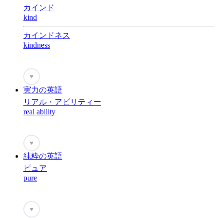
カインド
kind
カインドネス
kindness
♥
実力の英語
リアル・アビリティー
real ability
♥
純粋の英語
ピュア
pure
♥