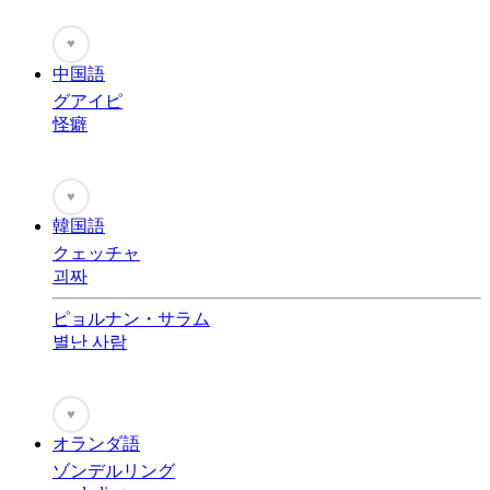
♥
中国語
グアイピ
怪癖
♥
韓国語
クェッチャ
괴짜
ピョルナン・サラム
별난 사람
♥
オランダ語
ゾンデルリング