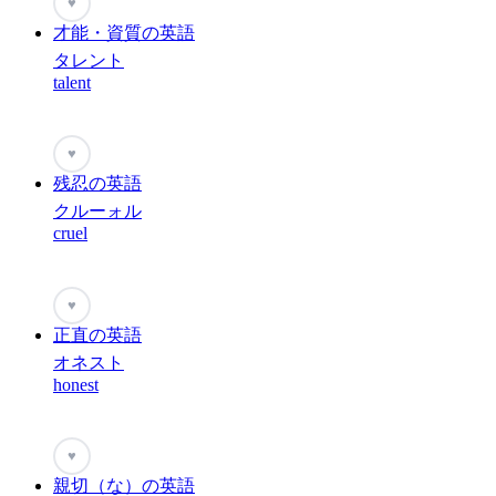
♥
才能・資質の英語
タレント
talent
♥
残忍の英語
クルーォル
cruel
♥
正直の英語
オネスト
honest
♥
親切（な）の英語