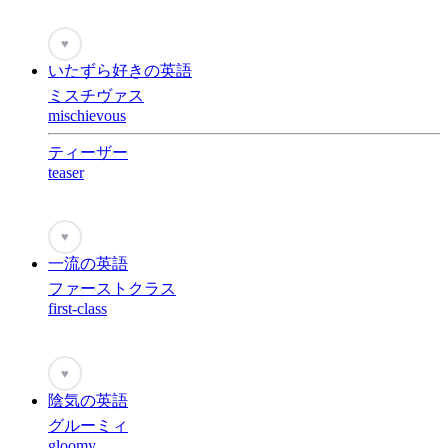
♥
いたずら好きの英語
ミスチヴァス
mischievous
ティーザー
teaser
♥
一流の英語
ファーストクラス
first-class
♥
陰気の英語
グルーミィ
gloomy