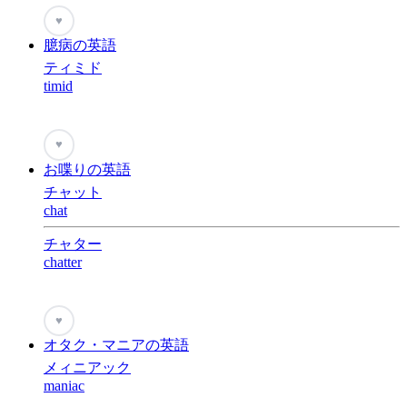
♥
臆病の英語
ティミド
timid
♥
お喋りの英語
チャット
chat
チャター
chatter
♥
オタク・マニアの英語
メィニアック
maniac