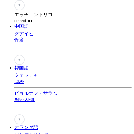
♥
エッチェントリコ
eccentrico
中国語
グアイピ
怪癖
♥
韓国語
クェッチャ
괴짜
ピョルナン・サラム
별난 사람
♥
オランダ語