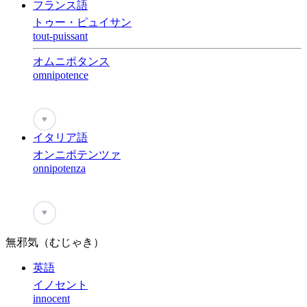
フランス語
トゥー・ピュイサン
tout-puissant
オムニポタンス
omnipotence
♥
イタリア語
オンニポテンツァ
onnipotenza
♥
無邪気（むじゃき）
英語
イノセント
innocent