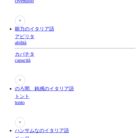
civettuolo
♥
能力のイタリア語
アビリタ
abilità
カパチタ
capacità
♥
のろ間、鈍感のイタリア語
トント
tonto
♥
ハンサムなのイタリア語