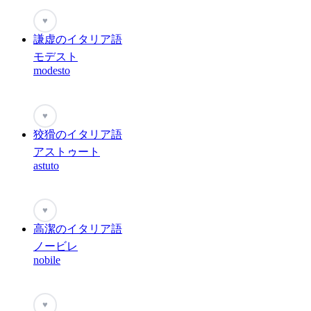
♥
謙虚のイタリア語
モデスト
modesto
♥
狡猾のイタリア語
アストゥート
astuto
♥
高潔のイタリア語
ノービレ
nobile
♥