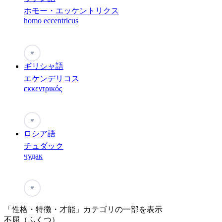
ホモー・エッケントリクス
homo eccentricus
♥
ギリシャ語
エケンデリコス
εκκεντρικός
♥
ロシア語
チュダック
чудак
♥
「性格・特徴・才能」カテゴリの一部を表示
不屈（ふくつ）