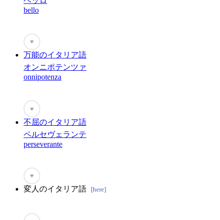
ベッロ
bello
♥
万能のイタリア語
オンニポテンツァ
onnipotenza
♥
不屈のイタリア語
ペルセヴェランテ
perseverante
♥
変人のイタリア語
[here]