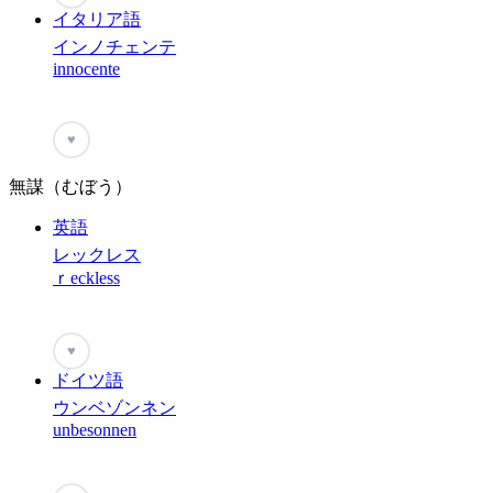
イタリア語
インノチェンテ
innocente
♥
無謀（むぼう）
英語
レックレス
ｒeckless
♥
ドイツ語
ウンベゾンネン
unbesonnen