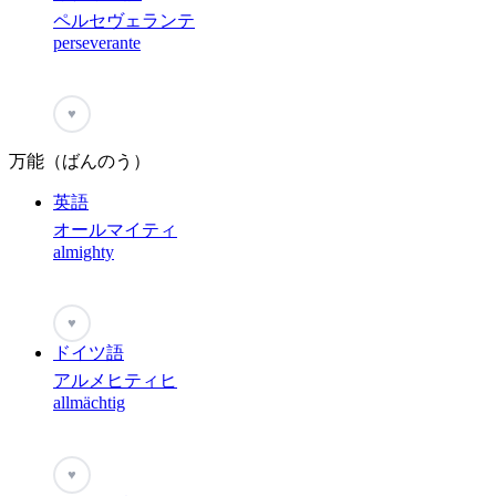
ペルセヴェランテ
perseverante
♥
万能（ばんのう）
英語
オールマイティ
almighty
♥
ドイツ語
アルメヒティヒ
allmächtig
♥