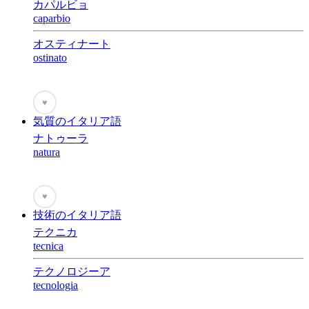
カパルビョ
caparbio
オスティナート
ostinato
♥
気質のイタリア語
ナトゥーラ
natura
♥
技術のイタリア語
テクニカ
tecnica
テクノロジーア
tecnologia