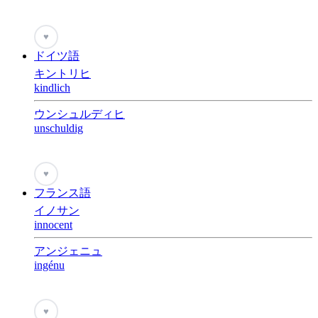
♥
ドイツ語
キントリヒ
kindlich
ウンシュルディヒ
unschuldig
♥
フランス語
イノサン
innocent
アンジェニュ
ingénu
♥