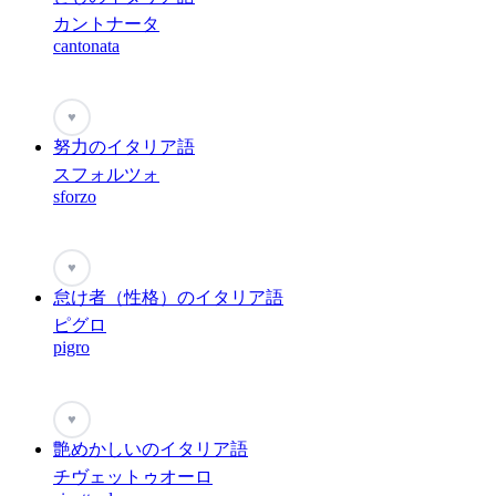
カントナータ
cantonata
♥
努力のイタリア語
スフォルツォ
sforzo
♥
怠け者（性格）のイタリア語
ピグロ
pigro
♥
艶めかしいのイタリア語
チヴェットゥオーロ