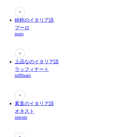
♥
純粋のイタリア語
プーロ
puro
♥
上品なのイタリア語
ラッフィナート
raffinato
♥
素直のイタリア語
オネスト
onesto
♥