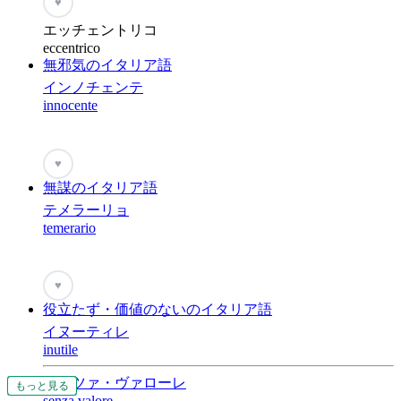
♥
エッチェントリコ
eccentrico
無邪気のイタリア語
インノチェンテ
innocente
♥
無謀のイタリア語
テメラーリョ
temerario
♥
役立たず・価値のないのイタリア語
イヌーティレ
inutile
センツァ・ヴァローレ
もっと見る
もっと見る
もっと見る
もっと見る
もっと見る
もっと見る
もっと見る
もっと見る
もっと見る
もっと見る
もっと見る
senza valore