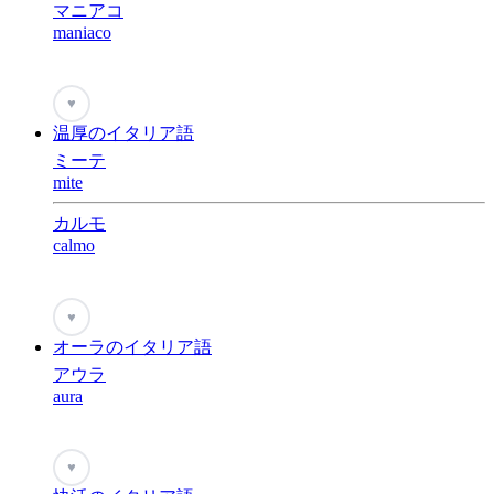
マニアコ
maniaco
♥
温厚のイタリア語
ミーテ
mite
カルモ
calmo
♥
オーラのイタリア語
アウラ
aura
♥