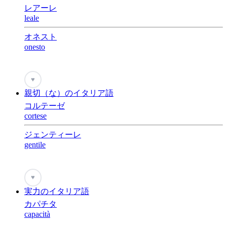
レアーレ
leale
オネスト
onesto
♥
親切（な）のイタリア語
コルテーゼ
cortese
ジェンティーレ
gentile
♥
実力のイタリア語
カパチタ
capacità