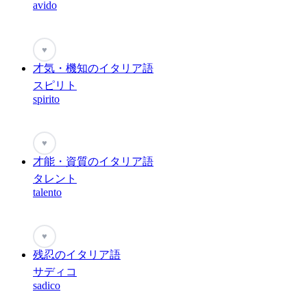
avido
♥
才気・機知のイタリア語
スピリト
spirito
♥
才能・資質のイタリア語
タレント
talento
♥
残忍のイタリア語
サディコ
sadico