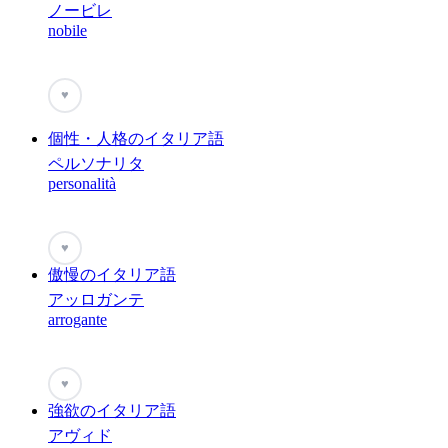
ノービレ
nobile
♥
個性・人格のイタリア語
ペルソナリタ
personalità
♥
傲慢のイタリア語
アッロガンテ
arrogante
♥
強欲のイタリア語
アヴィド