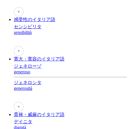
♥
感受性のイタリア語
センシビリタ
sensibilità
♥
寛大・寛容のイタリア語
ジェネローゾ
generoso
ジェネロシタ
generosità
♥
貫禄・威厳のイタリア語
デイニタ
dignità