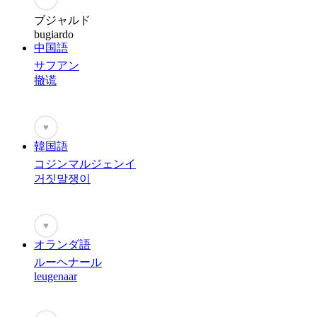
ブジャルド
bugiardo
中国語
サフアン
撤谎
♥
韓国語
コジンマルジェンイ
거짓말쟁이
♥
オランダ語
ルーヘナール
leugenaar