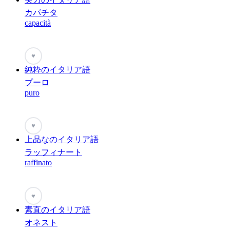
カパチタ
capacità
♥
純粋のイタリア語
プーロ
puro
♥
上品なのイタリア語
ラッフィナート
raffinato
♥
素直のイタリア語
オネスト