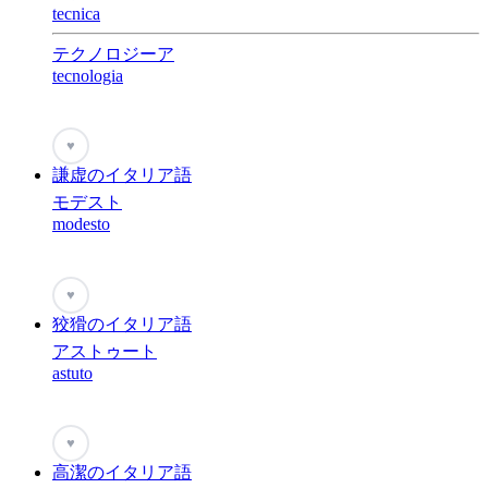
tecnica
テクノロジーア
tecnologia
♥
謙虚のイタリア語
モデスト
modesto
♥
狡猾のイタリア語
アストゥート
astuto
♥
高潔のイタリア語