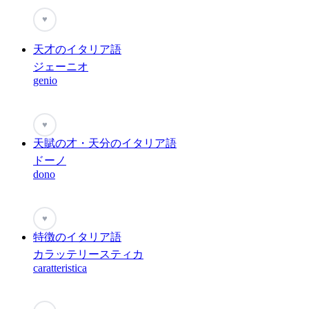
♥
天才のイタリア語
ジェーニオ
genio
♥
天賦の才・天分のイタリア語
ドーノ
dono
♥
特徴のイタリア語
カラッテリースティカ
caratteristica