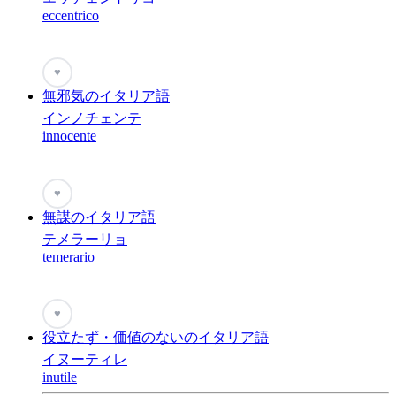
eccentrico
♥
無邪気のイタリア語
インノチェンテ
innocente
♥
無謀のイタリア語
テメラーリョ
temerario
♥
役立たず・価値のないのイタリア語
イヌーティレ
inutile