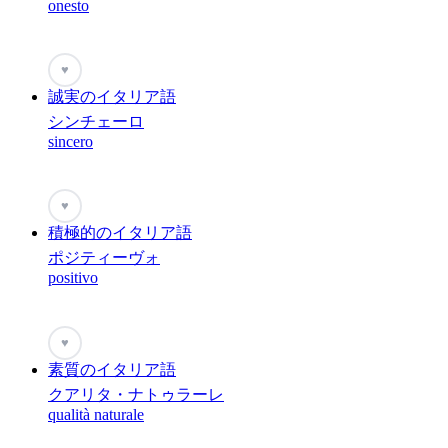
onesto
♥
誠実のイタリア語
シンチェーロ
sincero
♥
積極的のイタリア語
ポジティーヴォ
positivo
♥
素質のイタリア語
クアリタ・ナトゥラーレ
qualità naturale