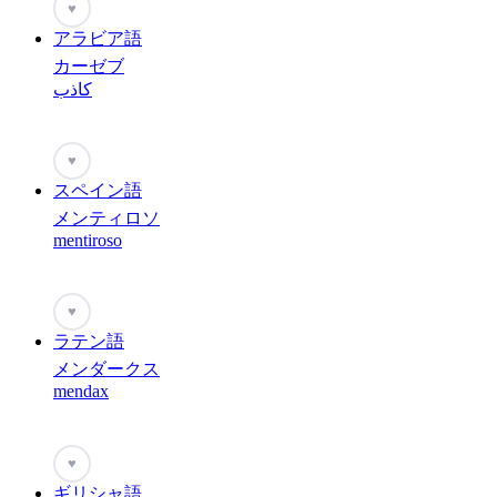
♥
アラビア語
カーゼブ
كاذب
♥
スペイン語
メンティロソ
mentiroso
♥
ラテン語
メンダークス
mendax
♥
ギリシャ語