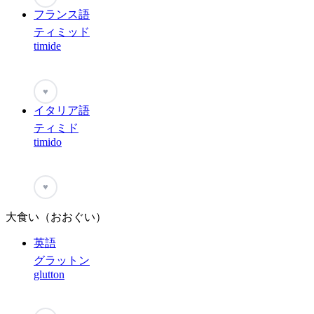
フランス語
ティミッド
timide
♥
イタリア語
ティミド
timido
♥
大食い（おおぐい）
英語
グラットン
glutton