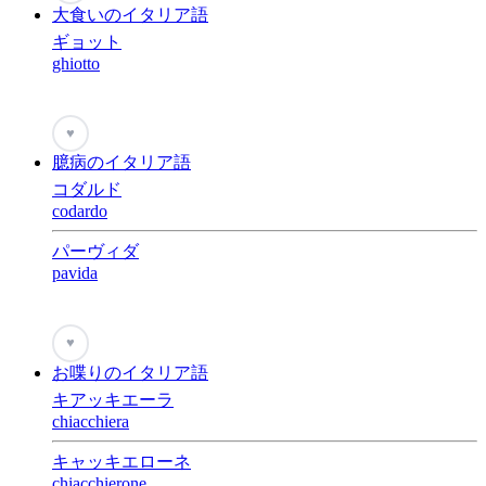
大食いのイタリア語
ギョット
ghiotto
♥
臆病のイタリア語
コダルド
codardo
パーヴィダ
pavida
♥
お喋りのイタリア語
キアッキエーラ
chiacchiera
キャッキエローネ
chiacchierone