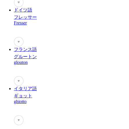
♥
ドイツ語
フレッサー
Fresser
♥
フランス語
グルートン
glouton
♥
イタリア語
ギョット
ghiotto
♥