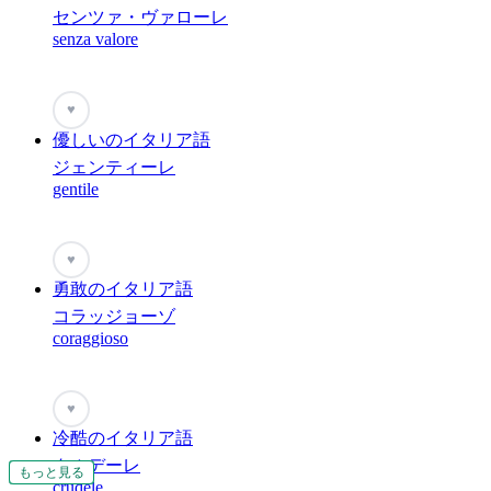
センツァ・ヴァローレ
senza valore
♥
優しいのイタリア語
ジェンティーレ
gentile
♥
勇敢のイタリア語
コラッジョーゾ
coraggioso
♥
冷酷のイタリア語
クルデーレ
もっと見る
もっと見る
もっと見る
もっと見る
もっと見る
もっと見る
もっと見る
もっと見る
crudele