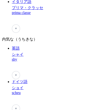
イタリア語
プリマ・クラッセ
prima classe
♥
内気な（うちきな）
英語
シャイ
shy
♥
ドイツ語
ショイ
scheu
♥