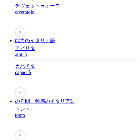
チヴェットゥオーロ
civettuolo
♥
能力のイタリア語
アビリタ
abilità
カパチタ
capacità
♥
のろ間、鈍感のイタリア語
トント
tonto
♥