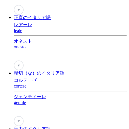
♥
正直のイタリア語
レアーレ
leale
オネスト
onesto
♥
親切（な）のイタリア語
コルテーゼ
cortese
ジェンティーレ
gentile
♥
実力のイタリア語