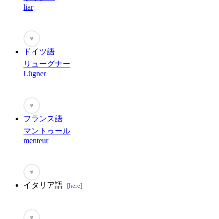
liar
♥
ドイツ語
リューグナー
Lügner
♥
フランス語
マントゥール
menteur
♥
イタリア語
[here]
♥