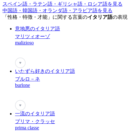
スペイン語・ラテン語・ギリシャ語・ロシア語を見る
中国語・韓国語・オランダ語・アラビア語を見る
「性格・特徴・才能」に関する言葉の
イタリア語
の表現
意地悪のイタリア語
マリツィオーゾ
malizioso
♥
いたずら好きのイタリア語
ブルロ－ネ
burlone
♥
一流のイタリア語
プリマ・クラッセ
prima classe