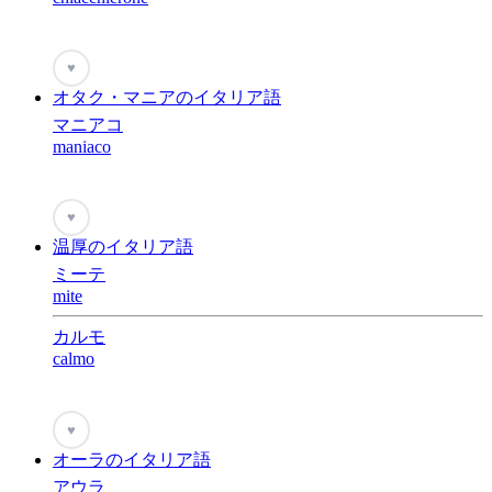
♥
オタク・マニアのイタリア語
マニアコ
maniaco
♥
温厚のイタリア語
ミーテ
mite
カルモ
calmo
♥
オーラのイタリア語
アウラ