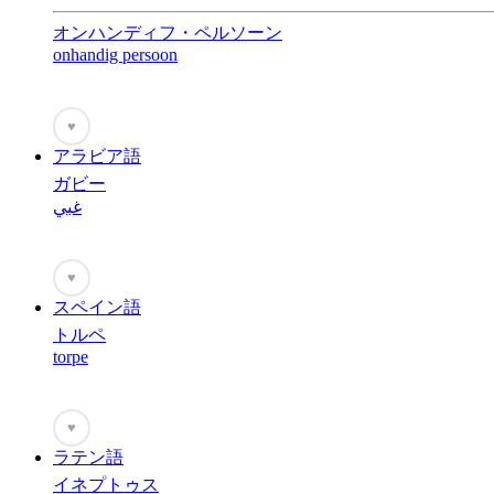
オンハンディフ・ペルソーン
onhandig persoon
♥
アラビア語
ガビー
غبي
♥
スペイン語
トルペ
torpe
♥
ラテン語
イネプトゥス