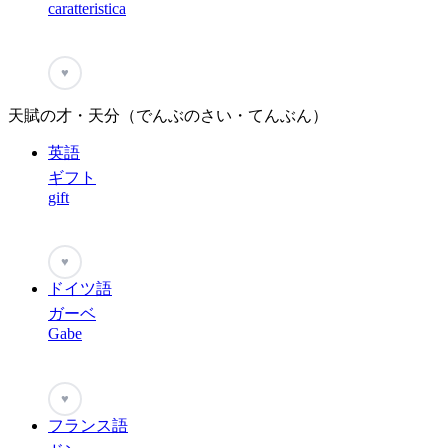
caratteristica
♥
天賦の才・天分（でんぶのさい・てんぶん）
英語
ギフト
gift
♥
ドイツ語
ガーベ
Gabe
♥
フランス語