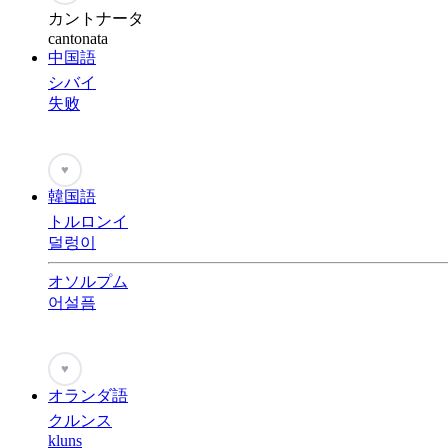
カントナータ
cantonata
中国語
シバイ
失败
♥
韓国語
トルロンイ
덜렁이
オソルプム
어설픔
♥
オランダ語
クルンス
kluns