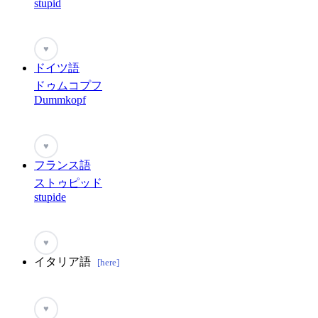
stupid
♥
ドイツ語
ドゥムコプフ
Dummkopf
♥
フランス語
ストゥピッド
stupide
♥
イタリア語
[here]
♥