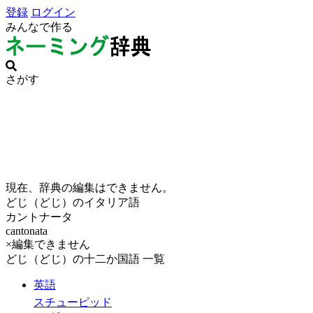
登録
ログイン
みんなで作る
さがす
現在、辞典の編集はできません。
どじ（どじ）のイタリア語
カントナータ
cantonata
×編集できません
どじ（どじ）の十二か国語 一覧
英語
スチューピッド