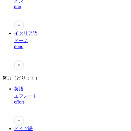
ドン
don
♥
イタリア語
ドーノ
dono
♥
努力（どりょく）
英語
エフォート
effort
♥
ドイツ語