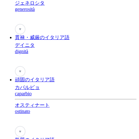
ジェネロシタ
generosità
♥
貫禄・威厳のイタリア語
デイニタ
dignità
♥
頑固のイタリア語
カパルビョ
caparbio
オスティナート
ostinato
♥