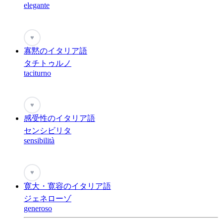
elegante
♥
寡黙のイタリア語
タチトゥルノ
taciturno
♥
感受性のイタリア語
センシビリタ
sensibilità
♥
寛大・寛容のイタリア語
ジェネローゾ
generoso