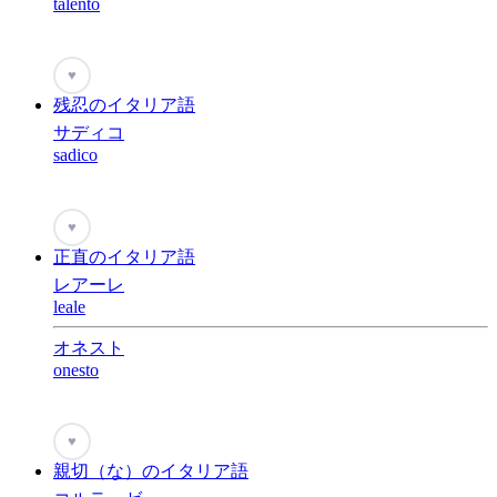
talento
♥
残忍のイタリア語
サディコ
sadico
♥
正直のイタリア語
レアーレ
leale
オネスト
onesto
♥
親切（な）のイタリア語