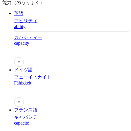
能力（のうりょく）
英語
アビリティ
ability
カパシティー
capacity
♥
ドイツ語
フェーイヒカイト
Fähigkeit
♥
フランス語
キャパシテ
capacité