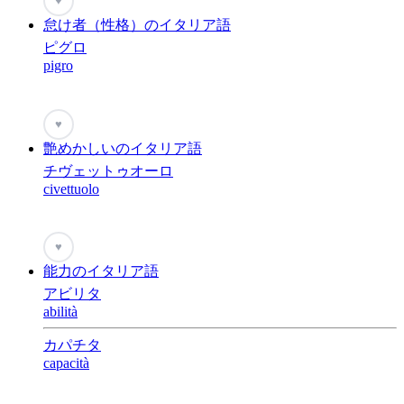
♥
怠け者（性格）のイタリア語
ピグロ
pigro
♥
艶めかしいのイタリア語
チヴェットゥオーロ
civettuolo
♥
能力のイタリア語
アビリタ
abilità
カパチタ
capacità