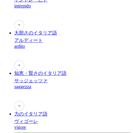
intrepido
♥
大胆さのイタリア語
アルディート
ardito
♥
知恵・賢さのイタリア語
サッジェッツァ
saggezza
♥
力のイタリア語
ヴィゴーレ
vigore