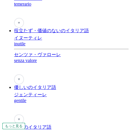
temerario
♥
役立たず・価値のないのイタリア語
イヌーティレ
inutile
センツァ・ヴァローレ
senza valore
♥
優しいのイタリア語
ジェンティーレ
gentile
♥
もっと見る
もっと見る
もっと見る
もっと見る
もっと見る
もっと見る
もっと見る
もっと見る
もっと見る
もっと見る
もっと見る
勇敢のイタリア語