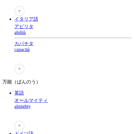
♥
イタリア語
アビリタ
abilità
カパチタ
capacità
♥
万能（ばんのう）
英語
オールマイティ
almighty
♥
ドイツ語