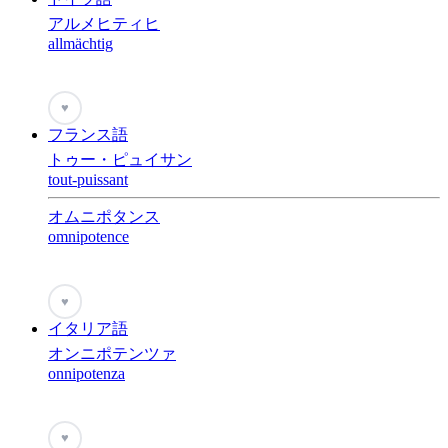
アルメヒティヒ
allmächtig
♥
フランス語
トゥー・ピュイサン
tout-puissant
オムニポタンス
omnipotence
♥
イタリア語
オンニポテンツァ
onnipotenza
♥