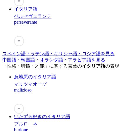
♥
イタリア語
ペルセヴェランテ
perseverante
♥
スペイン語・ラテン語・ギリシャ語・ロシア語を見る
中国語・韓国語・オランダ語・アラビア語を見る
「性格・特徴・才能」に関する言葉の
イタリア語
の表現
意地悪のイタリア語
マリツィオーゾ
malizioso
♥
いたずら好きのイタリア語
ブルロ－ネ
burlone