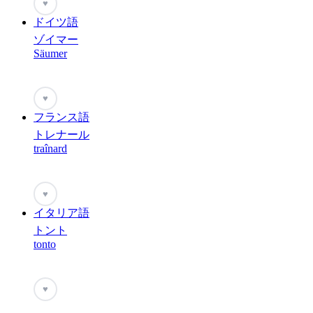
♥
ドイツ語
ゾイマー
Säumer
♥
フランス語
トレナール
traînard
♥
イタリア語
トント
tonto
♥