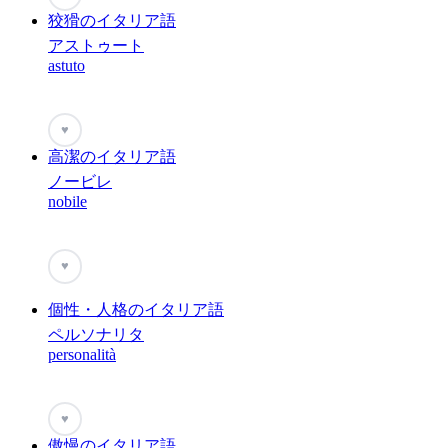
狡猾のイタリア語
アストゥート
astuto
♥
高潔のイタリア語
ノービレ
nobile
♥
個性・人格のイタリア語
ペルソナリタ
personalità
♥
傲慢のイタリア語