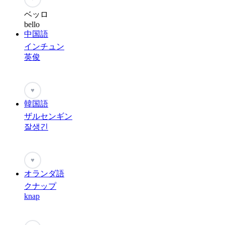
ベッロ
bello
中国語
インチュン
英俊
♥
韓国語
ザルセンギン
잘생긴
♥
オランダ語
クナップ
knap