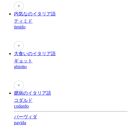
♥
内気なのイタリア語
ティミド
timido
♥
大食いのイタリア語
ギョット
ghiotto
♥
臆病のイタリア語
コダルド
codardo
パーヴィダ
pavida