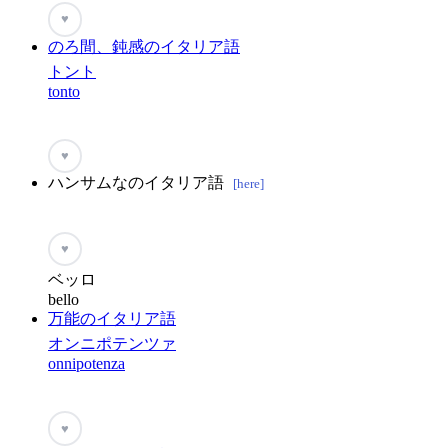
♥
のろ間、鈍感のイタリア語
トント
tonto
♥
ハンサムなのイタリア語
[here]
♥
ベッロ
bello
万能のイタリア語
オンニポテンツァ
onnipotenza
♥