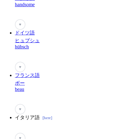
handsome
♥
ドイツ語
ヒュプシュ
hübsch
♥
フランス語
ボー
beau
♥
イタリア語
[here]
♥