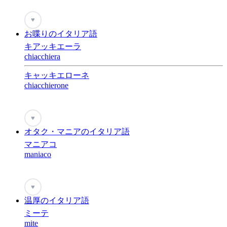
♥
お喋りのイタリア語
キアッキエーラ
chiacchiera
キャッキエローネ
chiacchierone
♥
オタク・マニアのイタリア語
マニアコ
maniaco
♥
温厚のイタリア語
ミーテ
mite