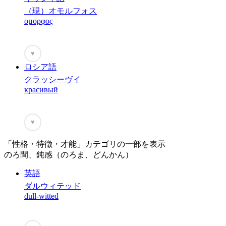
（現）オモルフォス
ομορφος
♥
ロシア語
クラッシーヴイ
красивый
♥
「性格・特徴・才能」カテゴリの一部を表示
のろ間、鈍感（のろま、どんかん）
英語
ダルウィテッド
dull-witted