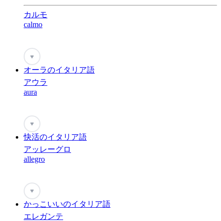
カルモ
calmo
♥
オーラのイタリア語
アウラ
aura
♥
快活のイタリア語
アッレーグロ
allegro
♥
かっこいいのイタリア語
エレガンテ