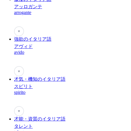
アッロガンテ
arrogante
♥
強欲のイタリア語
アヴィド
avido
♥
才気・機知のイタリア語
スピリト
spirito
♥
才能・資質のイタリア語
タレント