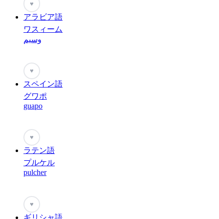
♥
アラビア語
ワスィーム
وسيم
♥
スペイン語
グワポ
guapo
♥
ラテン語
プルケル
pulcher
♥
ギリシャ語