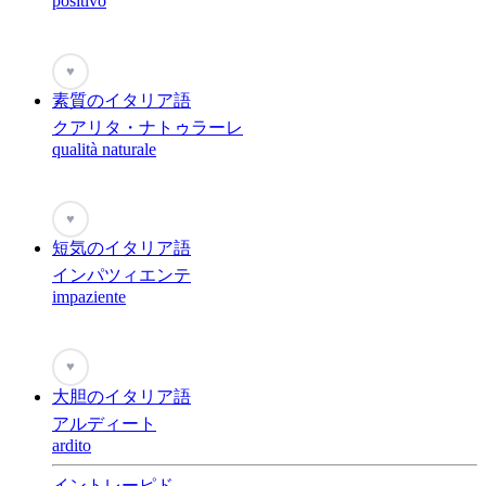
positivo
♥
素質のイタリア語
クアリタ・ナトゥラーレ
qualità naturale
♥
短気のイタリア語
インパツィエンテ
impaziente
♥
大胆のイタリア語
アルディート
ardito
イントレーピド