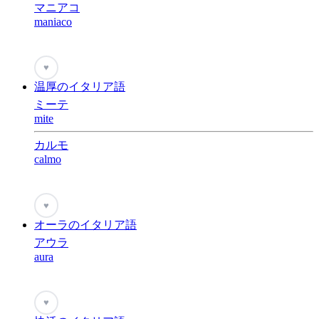
マニアコ
maniaco
♥
温厚のイタリア語
ミーテ
mite
カルモ
calmo
♥
オーラのイタリア語
アウラ
aura
♥