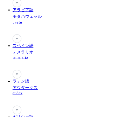
♥
アラビア語
モタハウェッル
متهور
♥
スペイン語
テメラリオ
temerario
♥
ラテン語
アウダークス
audax
♥
ギリシャ語