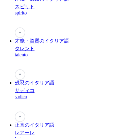
スピリト
spirito
♥
才能・資質のイタリア語
タレント
talento
♥
残忍のイタリア語
サディコ
sadico
♥
正直のイタリア語
レアーレ