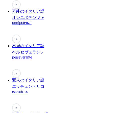
♥
万能のイタリア語
オンニポテンツァ
onnipotenza
♥
不屈のイタリア語
ペルセヴェランテ
perseverante
♥
変人のイタリア語
エッチェントリコ
eccentrico
♥