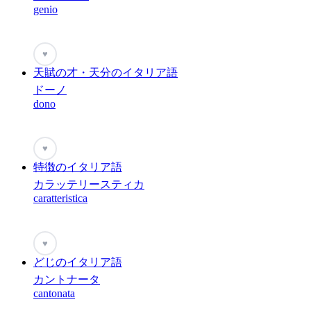
genio
♥
天賦の才・天分のイタリア語
ドーノ
dono
♥
特徴のイタリア語
カラッテリースティカ
caratteristica
♥
どじのイタリア語
カントナータ
cantonata