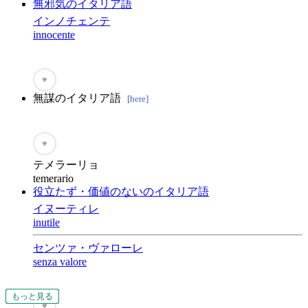
無邪気のイタリア語
インノチェンテ
innocente
♥
無謀のイタリア語
[here]
♥
テメラーリョ
temerario
役立たず・価値のないのイタリア語
イヌーティレ
inutile
センツァ・ヴァローレ
senza valore
もっと見る
もっと見る
もっと見る
もっと見る
もっと見る
もっと見る
もっと見る
もっと見る
もっと見る
もっと見る
もっと見る
♥