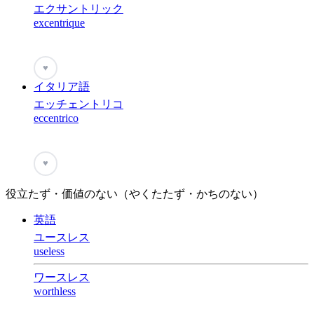
エクサントリック
excentrique
♥
イタリア語
エッチェントリコ
eccentrico
♥
役立たず・価値のない（やくたたず・かちのない）
英語
ユースレス
useless
ワースレス
worthless