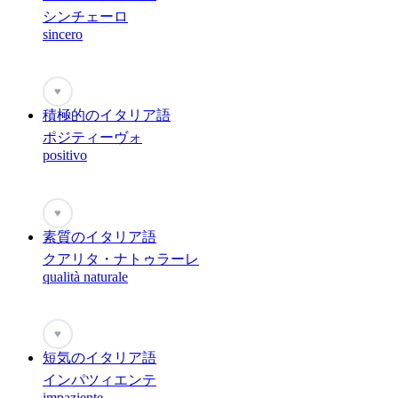
シンチェーロ
sincero
♥
積極的のイタリア語
ポジティーヴォ
positivo
♥
素質のイタリア語
クアリタ・ナトゥラーレ
qualità naturale
♥
短気のイタリア語
インパツィエンテ
impaziente