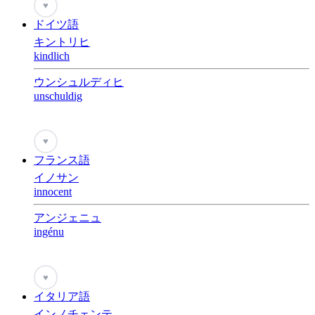
♥
ドイツ語
キントリヒ
kindlich
ウンシュルディヒ
unschuldig
♥
フランス語
イノサン
innocent
アンジェニュ
ingénu
♥
イタリア語
インノチェンテ