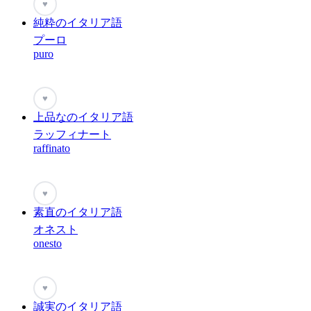
♥
純粋のイタリア語
プーロ
puro
♥
上品なのイタリア語
ラッフィナート
raffinato
♥
素直のイタリア語
オネスト
onesto
♥
誠実のイタリア語