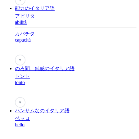
能力のイタリア語
アビリタ
abilità
カパチタ
capacità
♥
のろ間、鈍感のイタリア語
トント
tonto
♥
ハンサムなのイタリア語
ベッロ
bello