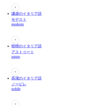
♥
謙虚のイタリア語
モデスト
modesto
♥
狡猾のイタリア語
アストゥート
astuto
♥
高潔のイタリア語
ノービレ
nobile
♥