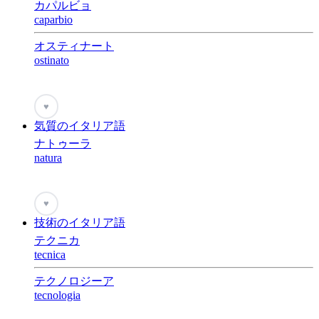
カパルビョ
caparbio
オスティナート
ostinato
♥
気質のイタリア語
ナトゥーラ
natura
♥
技術のイタリア語
テクニカ
tecnica
テクノロジーア
tecnologia