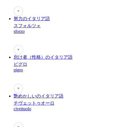
♥
努力のイタリア語
スフォルツォ
sforzo
♥
怠け者（性格）のイタリア語
ピグロ
pigro
♥
艶めかしいのイタリア語
チヴェットゥオーロ
civettuolo
♥