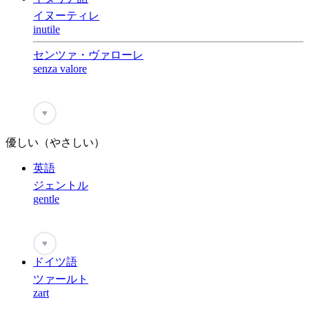
イヌーティレ
inutile
センツァ・ヴァローレ
senza valore
♥
優しい（やさしい）
英語
ジェントル
gentle
♥
ドイツ語
ツァールト
zart