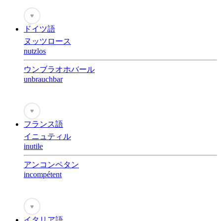
♥
ドイツ語
ヌッツロース
nutzlos
ウンブラオホバール
unbrauchbar
♥
フランス語
イニュティル
inutile
アンコンペタン
incompétent
♥
イタリア語