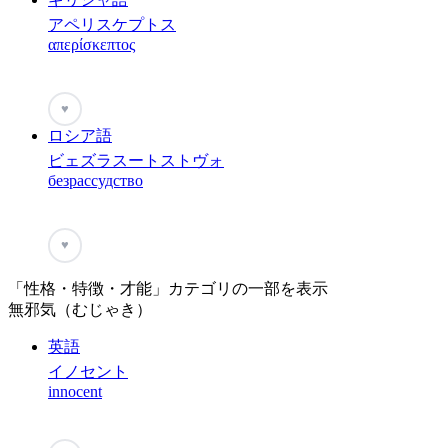
アペリスケプトス
απερίσκεπτος
♥
ロシア語
ビェズラスートストヴォ
безрассудство
♥
「性格・特徴・才能」カテゴリの一部を表示
無邪気（むじゃき）
英語
イノセント
innocent