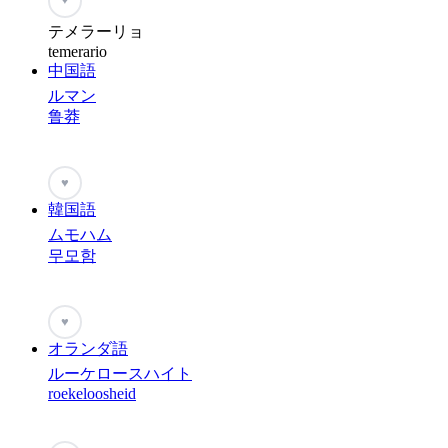
テメラーリョ
temerario
中国語
ルマン
鲁莽
♥
韓国語
ムモハム
무모함
♥
オランダ語
ルーケロースハイト
roekeloosheid