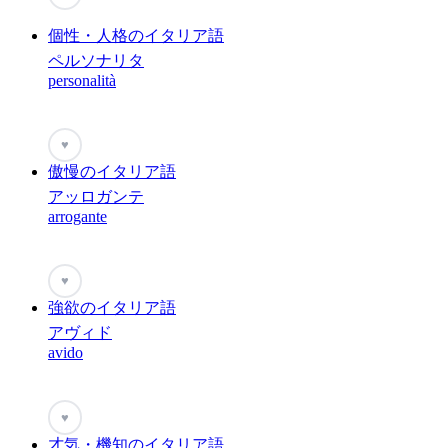
個性・人格のイタリア語
ペルソナリタ
personalità
♥
傲慢のイタリア語
アッロガンテ
arrogante
♥
強欲のイタリア語
アヴィド
avido
♥
才気・機知のイタリア語