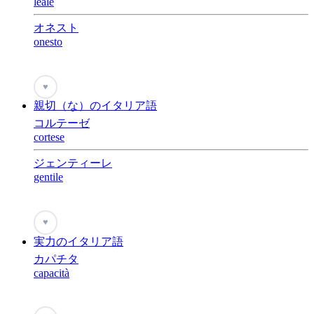
leale
オネスト
onesto
♥
親切（な）のイタリア語
コルテーゼ
cortese
ジェンティーレ
gentile
♥
実力のイタリア語
カパチタ
capacità