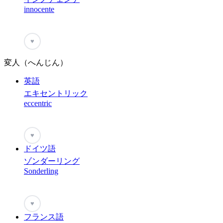
innocente
♥
変人（へんじん）
英語
エキセントリック
eccentric
♥
ドイツ語
ゾンダーリング
Sonderling
♥
フランス語