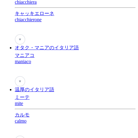
chiacchiera
キャッキエローネ
chiacchierone
♥
オタク・マニアのイタリア語
マニアコ
maniaco
♥
温厚のイタリア語
ミーテ
mite
カルモ
calmo