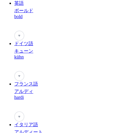
英語
ボールド
bold
♥
ドイツ語
キューン
kühn
♥
フランス語
アルディ
hardi
♥
イタリア語
アルディート