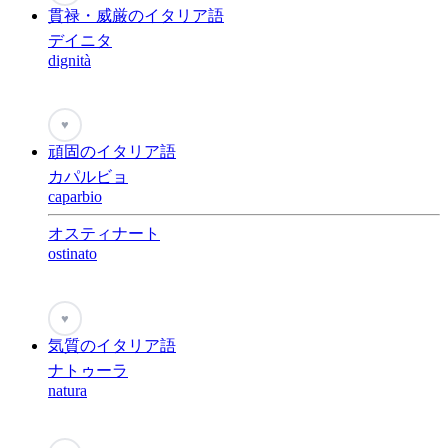
貫禄・威厳のイタリア語
デイニタ
dignità
♥
頑固のイタリア語
カパルビョ
caparbio
オスティナート
ostinato
♥
気質のイタリア語
ナトゥーラ
natura