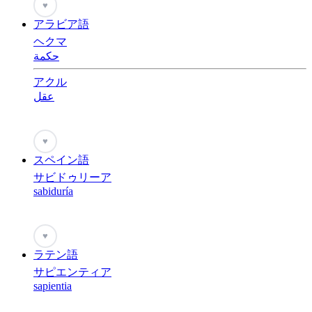
♥
アラビア語
ヘクマ
حكمة
アクル
عقل
♥
スペイン語
サビドゥリーア
sabiduría
♥
ラテン語
サピエンティア
sapientia