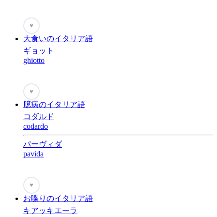
♥
大食いのイタリア語
ギョット
ghiotto
♥
臆病のイタリア語
コダルド
codardo
パーヴィダ
pavida
♥
お喋りのイタリア語
キアッキエーラ