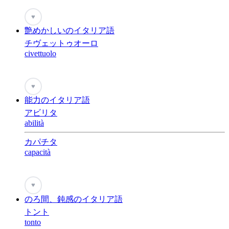
♥
艶めかしいのイタリア語
チヴェットゥオーロ
civettuolo
♥
能力のイタリア語
アビリタ
abilità
カパチタ
capacità
♥
のろ間、鈍感のイタリア語
トント
tonto