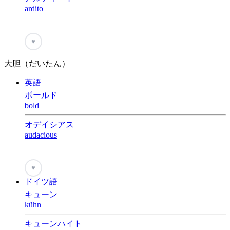
ardito
♥
大胆（だいたん）
英語
ボールド
bold
オデイシアス
audacious
♥
ドイツ語
キューン
kühn
キューンハイト