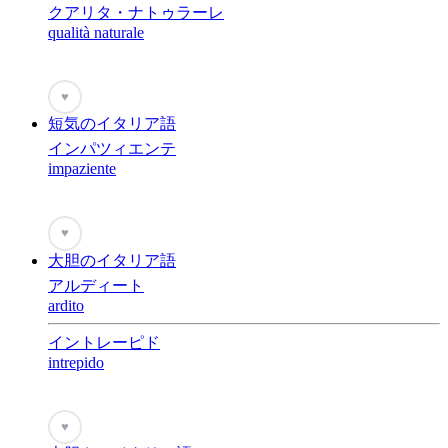
クアリタ・ナトゥラーレ
qualità naturale
♥
短気のイタリア語
インパツィエンテ
impaziente
♥
大胆のイタリア語
アルディート
ardito
イントレーピド
intrepido
♥