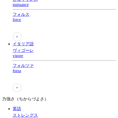
puissance
フォルス
force
♥
イタリア語
ヴィゴーレ
vigore
フォルツァ
forza
♥
力強さ（ちからづよさ）
英語
ストレングス