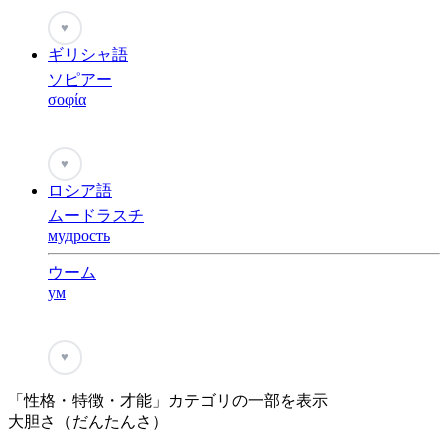
♥
ギリシャ語
ソピアー
σοφία
♥
ロシア語
ムードラスチ
мудрость
ウーム
ум
♥
「性格・特徴・才能」カテゴリの一部を表示
大胆さ（だんたんさ）