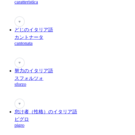
caratteristica
♥
どじのイタリア語
カントナータ
cantonata
♥
努力のイタリア語
スフォルツォ
sforzo
♥
怠け者（性格）のイタリア語
ピグロ
pigro