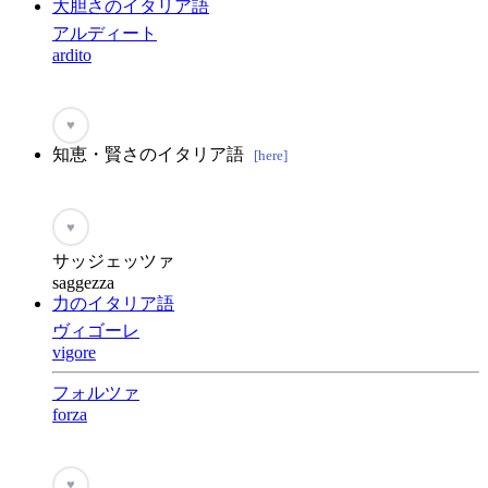
大胆さのイタリア語
アルディート
ardito
♥
知恵・賢さのイタリア語
[here]
♥
サッジェッツァ
saggezza
力のイタリア語
ヴィゴーレ
vigore
フォルツァ
forza
♥