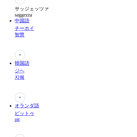
サッジェッツァ
saggezza
中国語
チーホイ
智慧
♥
韓国語
ジヘ
지혜
♥
オランダ語
ピットゥ
pit