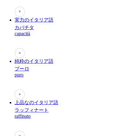
♥
実力のイタリア語
カパチタ
capacità
♥
純粋のイタリア語
プーロ
puro
♥
上品なのイタリア語
ラッフィナート
raffinato
♥