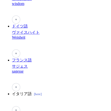
wisdom
♥
ドイツ語
ヴァイスハイト
Weisheit
♥
フランス語
サジェス
sagesse
♥
イタリア語
[here]
♥