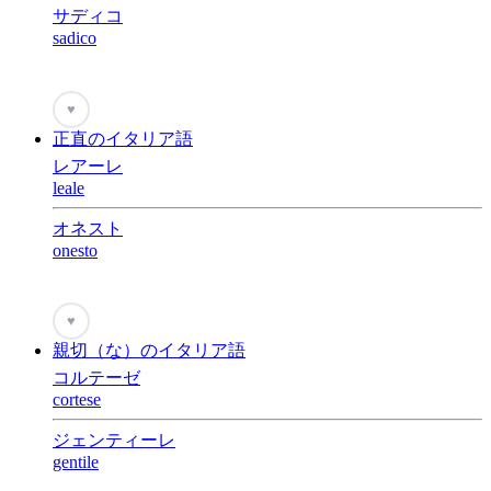
サディコ
sadico
♥
正直のイタリア語
レアーレ
leale
オネスト
onesto
♥
親切（な）のイタリア語
コルテーゼ
cortese
ジェンティーレ
gentile