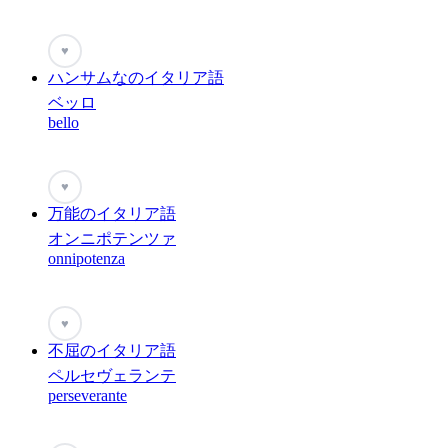
♥
ハンサムなのイタリア語
ベッロ
bello
♥
万能のイタリア語
オンニポテンツァ
onnipotenza
♥
不屈のイタリア語
ペルセヴェランテ
perseverante