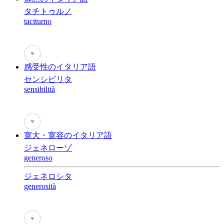
タチトゥルノ
taciturno
♥
感受性のイタリア語
センシビリタ
sensibilità
♥
寛大・寛容のイタリア語
ジェネローゾ
generoso
ジェネロシタ
generosità
♥