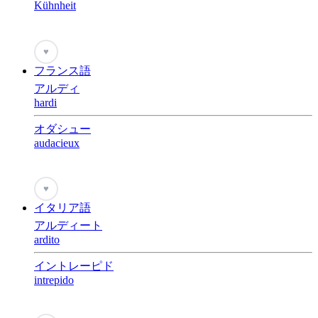
Kühnheit
♥
フランス語
アルディ
hardi
オダシュー
audacieux
♥
イタリア語
アルディート
ardito
イントレーピド
intrepido