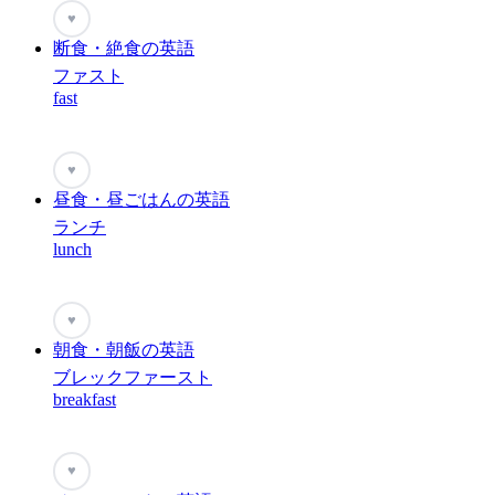
♥
断食・絶食の英語
ファスト
fast
♥
昼食・昼ごはんの英語
ランチ
lunch
♥
朝食・朝飯の英語
ブレックファースト
breakfast
♥