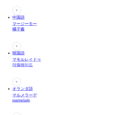
♥
中国語
マージーモー
橘子酱
♥
韓国語
マモルレイドゥ
마멀레이드
♥
オランダ語
マルメラーデ
marmelade