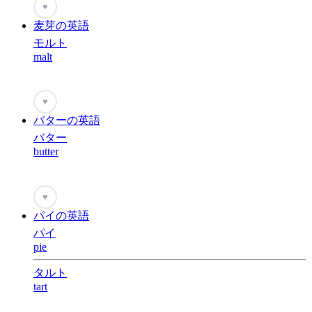
♥
麦芽の英語
モルト
malt
♥
バターの英語
バター
butter
♥
パイの英語
パイ
pie
タルト
tart