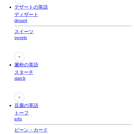
デザートの英語
ディザート
dessert
スイーツ
sweets
♥
澱粉の英語
スターチ
starch
♥
豆腐の英語
トーフ
tofu
ビーン・カード