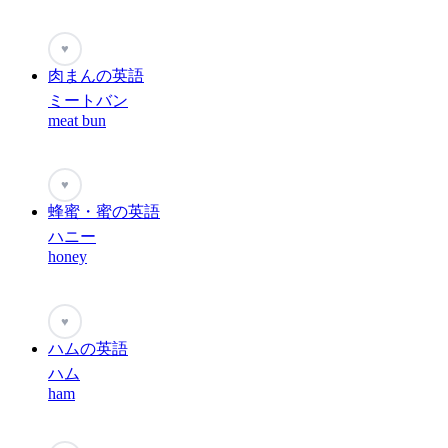
♥
肉まんの英語
ミートバン
meat bun
♥
蜂蜜・蜜の英語
ハニー
honey
♥
ハムの英語
ハム
ham