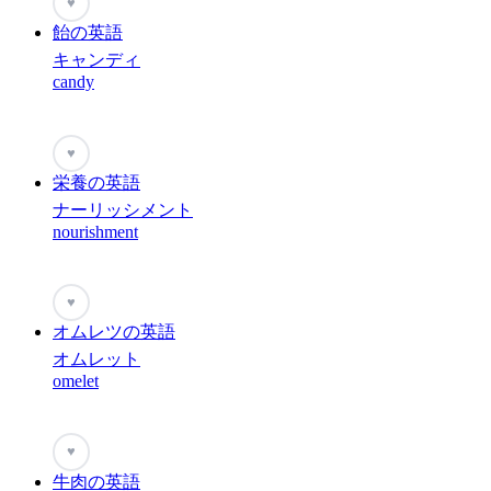
♥
飴の英語
キャンディ
candy
♥
栄養の英語
ナーリッシメント
nourishment
♥
オムレツの英語
オムレット
omelet
♥
牛肉の英語