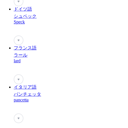
♥
ドイツ語
シュペック
Speck
♥
フランス語
ラール
lard
♥
イタリア語
パンチェッタ
pancetta
♥