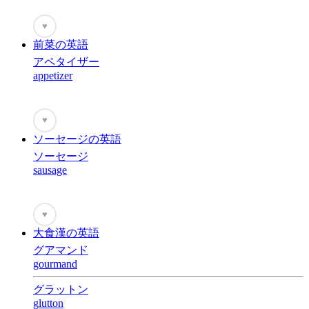
♥
前菜の英語
アペタイザー
appetizer
♥
ソーセージの英語
ソーセージ
sausage
♥
大食漢の英語
グアマンド
gourmand
グラットン
glutton