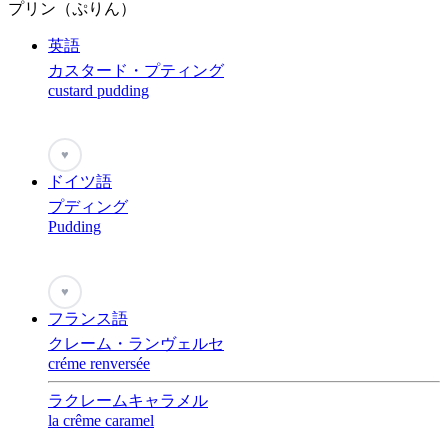
プリン（ぷりん）
英語
カスタード・プティング
custard pudding
♥
ドイツ語
プディング
Pudding
♥
フランス語
クレーム・ランヴェルセ
créme renversée
ラクレームキャラメル
la crême caramel