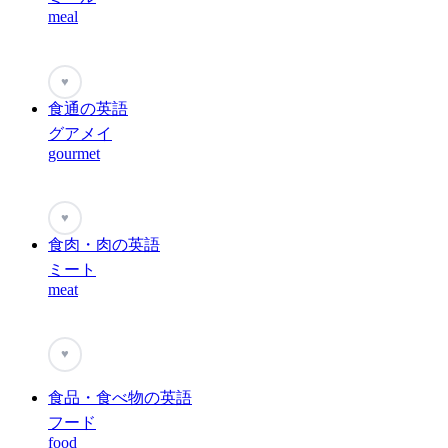
meal
♥
食通の英語
グアメイ
gourmet
♥
食肉・肉の英語
ミート
meat
♥
食品・食べ物の英語
フード
food