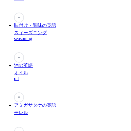
♥
味付け・調味の英語
スィーズニング
seasoning
♥
油の英語
オイル
oil
♥
アミガサタケの英語
モレル