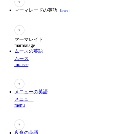
♥
マーマレードの英語
[here]
♥
マーマレイド
marmalage
ムースの英語
ムース
mousse
♥
メニューの英語
メニュー
menu
♥
夜食の英語