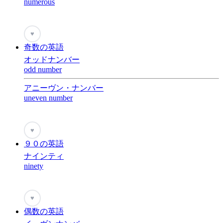
numerous
♥
奇数の英語
オッドナンバー
odd number
アニーヴン・ナンバー
uneven number
♥
９０の英語
ナインティ
ninety
♥
偶数の英語