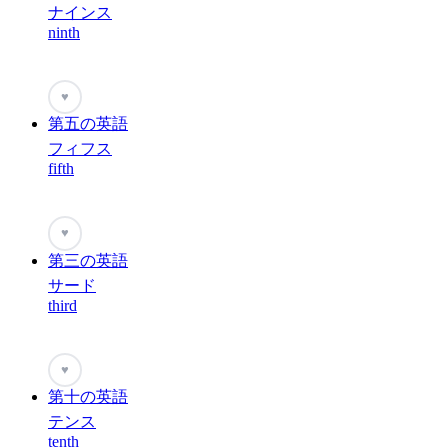
ナインス
ninth
♥
第五の英語
フィフス
fifth
♥
第三の英語
サード
third
♥
第十の英語
テンス
tenth