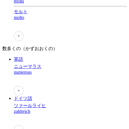
molta
モルト
molto
♥
数多くの（かずおおくの）
英語
ニューマラス
numerous
♥
ドイツ語
ツァールライヒ
zahlreich