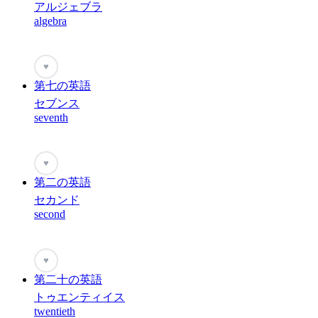
アルジェブラ
algebra
♥
第七の英語
セブンス
seventh
♥
第二の英語
セカンド
second
♥
第二十の英語
トゥエンティイス
twentieth