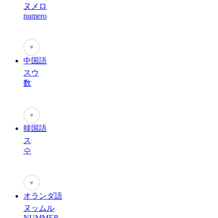
ヌメロ
numero
♥
中国語
スウ
数
♥
韓国語
ス
수
♥
オランダ語
ヌッムル
NUMMER