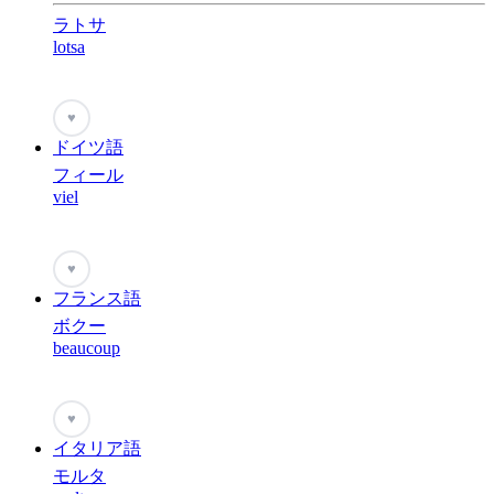
ラトサ
lotsa
♥
ドイツ語
フィール
viel
♥
フランス語
ボクー
beaucoup
♥
イタリア語
モルタ