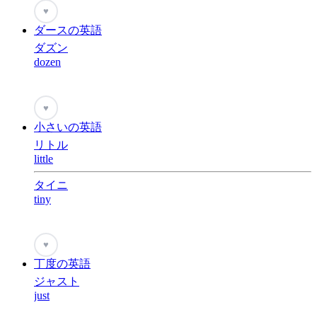
♥
ダースの英語
ダズン
dozen
♥
小さいの英語
リトル
little
タイニ
tiny
♥
丁度の英語
ジャスト
just