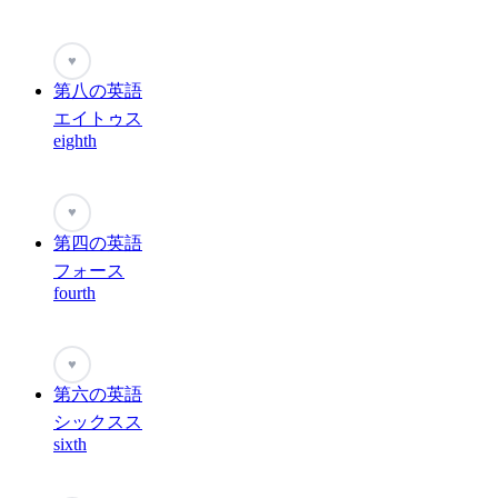
♥
第八の英語
エイトゥス
eighth
♥
第四の英語
フォース
fourth
♥
第六の英語
シックスス
sixth