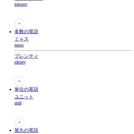
integer
♥
多数の英語
ミャス
mass
プレンティ
plenty
♥
単位の英語
ユニット
unit
♥
第九の英語