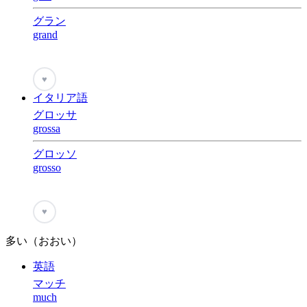
グラン
grand
♥
イタリア語
グロッサ
grossa
グロッソ
grosso
♥
多い（おおい）
英語
マッチ
much