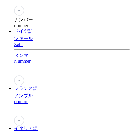
♥
ナンバー
number
ドイツ語
ツァール
Zahl
ヌンマー
Nummer
♥
フランス語
ノンブル
nombre
♥
イタリア語