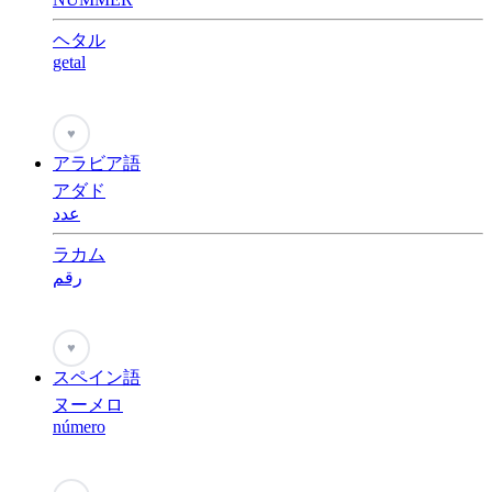
ヘタル
getal
♥
アラビア語
アダド
عدد
ラカム
رقم
♥
スペイン語
ヌーメロ
número