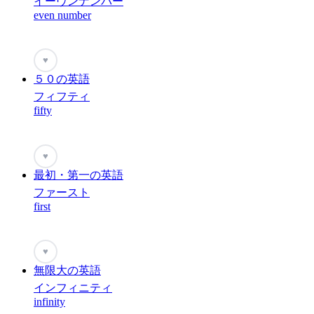
イーヴンナンバー
even number
♥
５０の英語
フィフティ
fifty
♥
最初・第一の英語
ファースト
first
♥
無限大の英語
インフィニティ
infinity