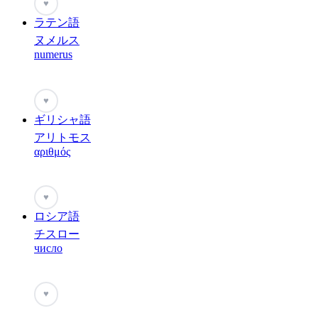
♥
ラテン語
ヌメルス
numerus
♥
ギリシャ語
アリトモス
αριθμός
♥
ロシア語
チスロー
число
♥