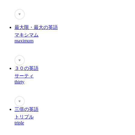
♥
最大限・最大の英語
マキシマム
maximum
♥
３０の英語
サーティ
thirty
♥
三倍の英語
トリプル
triple