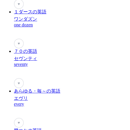
♥
１ダースの英語
ワンダズン
one dozen
♥
７０の英語
セヴンティ
seventy
♥
あらゆる・毎～の英語
エヴリ
every
♥