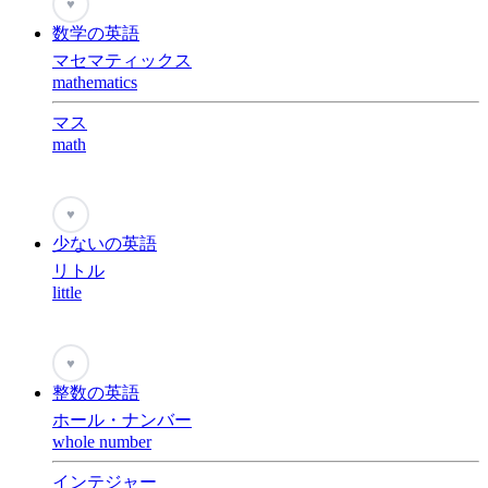
♥
数学の英語
マセマティックス
mathematics
マス
math
♥
少ないの英語
リトル
little
♥
整数の英語
ホール・ナンバー
whole number
インテジャー