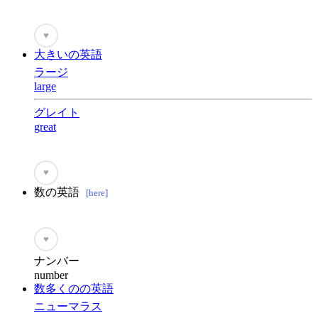
♥
大きいの英語
ラージ
large
グレイト
great
♥
数の英語
[here]
♥
ナンバー
number
数多くのの英語
ニューマラス