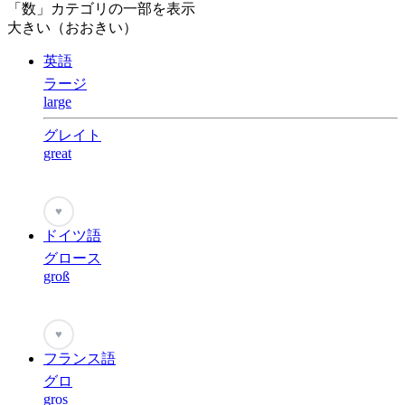
「数」カテゴリの一部を表示
大きい（おおきい）
英語
ラージ
large
グレイト
great
♥
ドイツ語
グロース
groß
♥
フランス語
グロ
gros