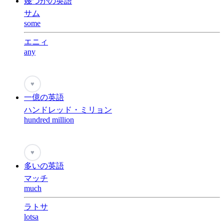
幾つかの英語
サム
some
エニィ
any
♥
一億の英語
ハンドレッド・ミリョン
hundred million
♥
多いの英語
マッチ
much
ラトサ
lotsa