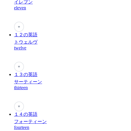
イレブン
eleven
♥
１２の英語
トウェルヴ
twelve
♥
１３の英語
サーティーン
thirteen
♥
１４の英語
フォーティーン
fourteen