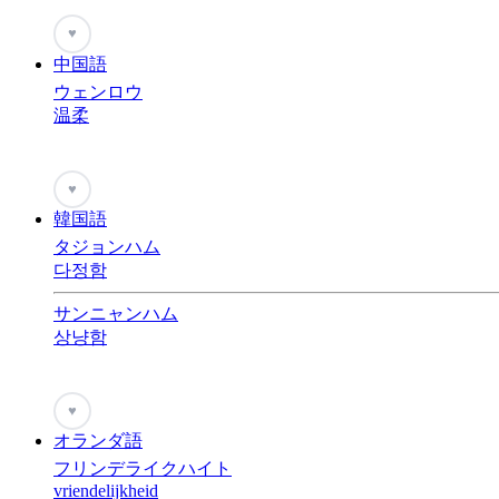
♥
中国語
ウェンロウ
温柔
♥
韓国語
タジョンハム
다정함
サンニャンハム
상냥함
♥
オランダ語
フリンデライクハイト
vriendelijkheid