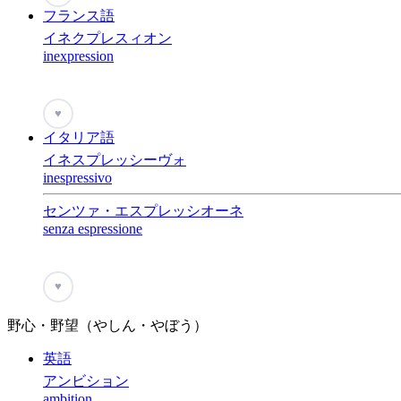
フランス語
イネクプレスィオン
inexpression
♥
イタリア語
イネスプレッシーヴォ
inespressivo
センツァ・エスプレッシオーネ
senza espressione
♥
野心・野望（やしん・やぼう）
英語
アンビション
ambition