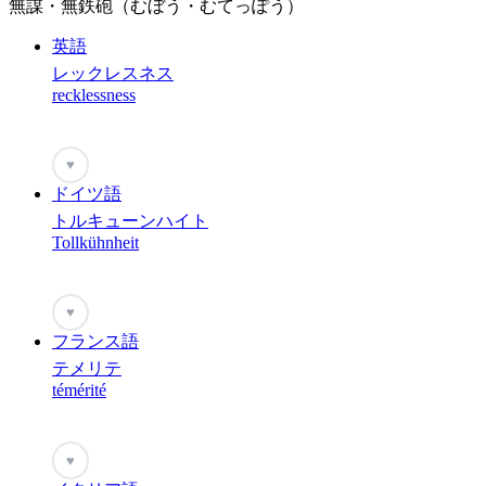
無謀・無鉄砲（むぼう・むてっぽう）
英語
レックレスネス
recklessness
♥
ドイツ語
トルキューンハイト
Tollkühnheit
♥
フランス語
テメリテ
témérité
♥