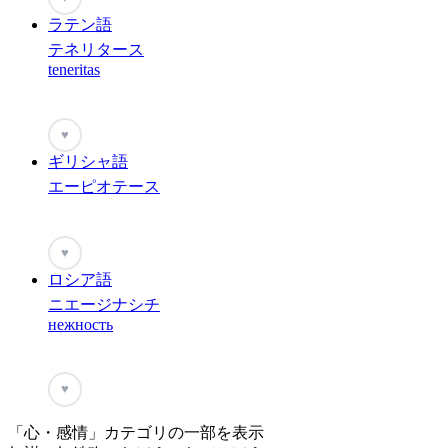
ラテン語
テネリタース
teneritas
♥
ギリシャ語
エーピオテース
♥
ロシア語
ニエージナシチ
нежность
♥
「心・感情」カテゴリの一部を表示