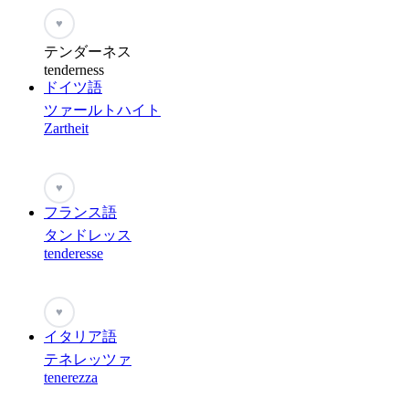
♥
テンダーネス
tenderness
ドイツ語
ツァールトハイト
Zartheit
♥
フランス語
タンドレッス
tenderesse
♥
イタリア語
テネレッツァ
tenerezza