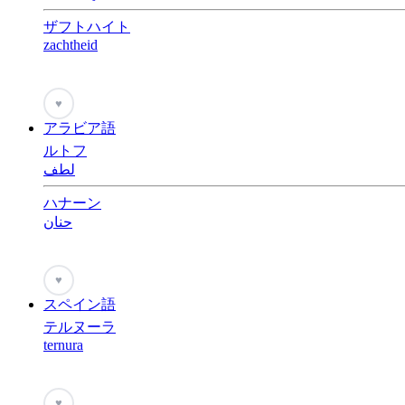
ザフトハイト
zachtheid
♥
アラビア語
ルトフ
لطف
ハナーン
حنان
♥
スペイン語
テルヌーラ
ternura
♥