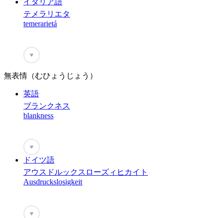
イタリア語
テメラリエタ
temerarietá
♥
無表情（むひょうじょう）
英語
ブランクネス
blankness
♥
ドイツ語
アウスドルックスローズィヒカイト
Ausdruckslosigkeit
♥