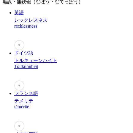
無謀・無鉄砲（むぼう・むてっぽう）
英語
レックレスネス
recklessness
♥
ドイツ語
トルキューンハイト
Tollkühnheit
♥
フランス語
テメリテ
témérité
♥