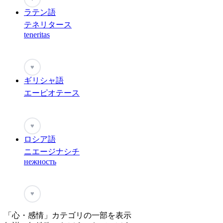
ラテン語
テネリタース
teneritas
♥
ギリシャ語
エーピオテース
♥
ロシア語
ニエージナシチ
нежность
♥
「心・感情」カテゴリの一部を表示