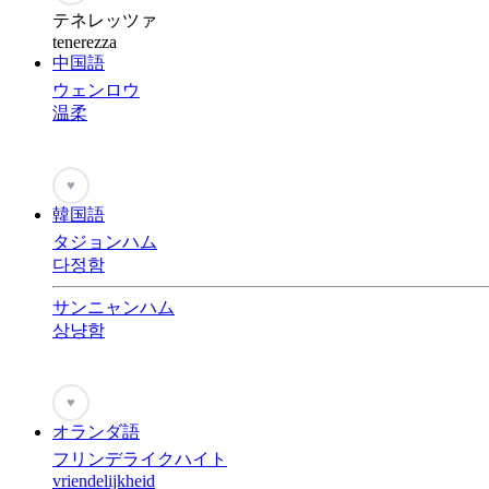
テネレッツァ
tenerezza
中国語
ウェンロウ
温柔
♥
韓国語
タジョンハム
다정함
サンニャンハム
상냥함
♥
オランダ語
フリンデライクハイト
vriendelijkheid