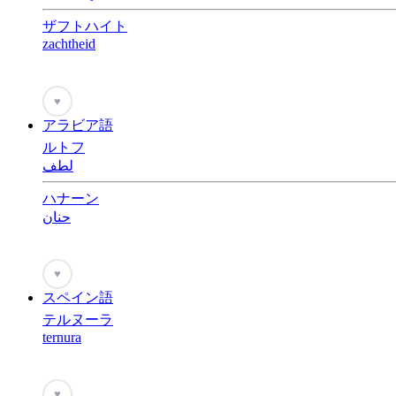
ザフトハイト
zachtheid
♥
アラビア語
ルトフ
لطف
ハナーン
حنان
♥
スペイン語
テルヌーラ
ternura
♥