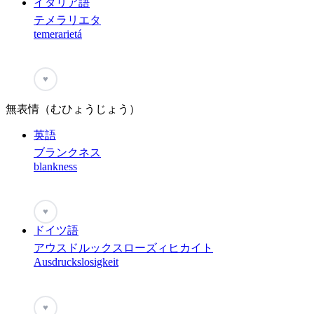
イタリア語
テメラリエタ
temerarietá
♥
無表情（むひょうじょう）
英語
ブランクネス
blankness
♥
ドイツ語
アウスドルックスローズィヒカイト
Ausdruckslosigkeit
♥