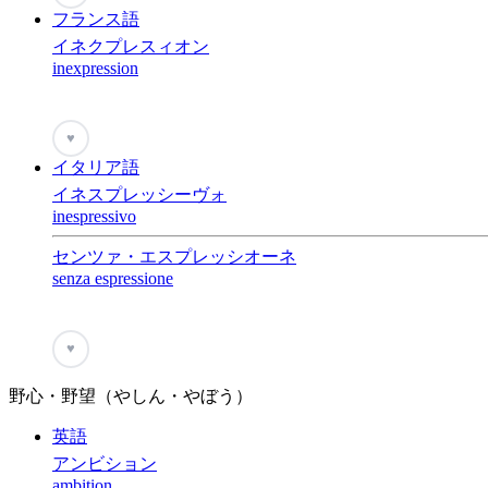
フランス語
イネクプレスィオン
inexpression
♥
イタリア語
イネスプレッシーヴォ
inespressivo
センツァ・エスプレッシオーネ
senza espressione
♥
野心・野望（やしん・やぼう）
英語
アンビション
ambition