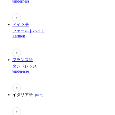
tenderness
♥
ドイツ語
ツァールトハイト
Zartheit
♥
フランス語
タンドレッス
tenderesse
♥
イタリア語
[here]
♥