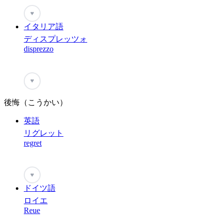
♥
イタリア語
ディスプレッツォ
disprezzo
♥
後悔（こうかい）
英語
リグレット
regret
♥
ドイツ語
ロイエ
Reue