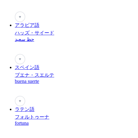
♥
アラビア語
ハッズ・サイード
حظ سعيد
♥
スペイン語
ブエナ・スエルテ
buena suerte
♥
ラテン語
フォルトゥーナ
fortuna