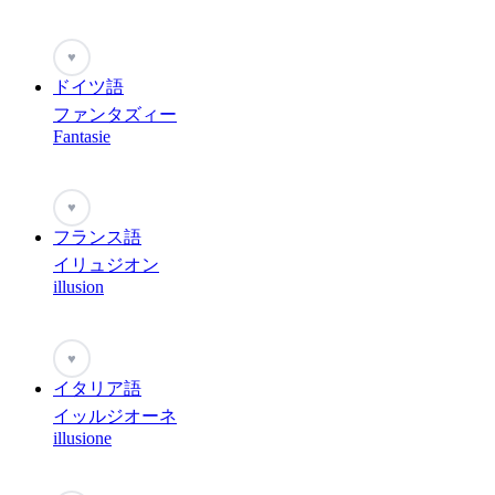
♥
ドイツ語
ファンタズィー
Fantasie
♥
フランス語
イリュジオン
illusion
♥
イタリア語
イッルジオーネ
illusione