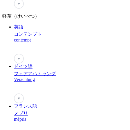
♥
軽蔑（けいべつ）
英語
コンテンプト
contempt
♥
ドイツ語
フェアアハトゥング
Verachtung
♥
フランス語
メプリ
mépris