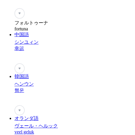
♥
フォルトゥーナ
fortuna
中国語
シンユィン
幸运
♥
韓国語
ヘンウン
행운
♥
オランダ語
ヴェール・ヘルック
veel geluk