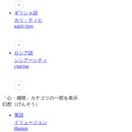
♥
ギリシャ語
カリ・ティヒ
καλή τύχη
♥
ロシア語
シシアーシチィ
счастье
♥
「心・感情」カテゴリの一部を表示
幻想（げんそう）
英語
イリュージョン
illusion