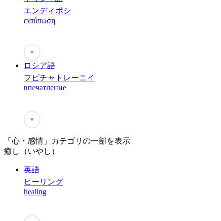
エンディポシ
εντύπωση
♥
ロシア語
フピチャトレーニイ
впечатление
♥
「心・感情」カテゴリの一部を表示
癒し（いやし）
英語
ヒーリング
healing