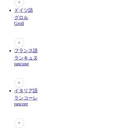
♥
ドイツ語
グロル
Groll
♥
フランス語
ランキュヌ
rancune
♥
イタリア語
ランコーレ
rancore
♥