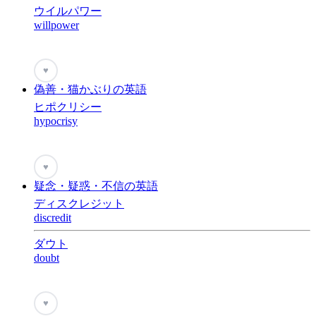
ウイルパワー
willpower
♥
偽善・猫かぶりの英語
ヒポクリシー
hypocrisy
♥
疑念・疑惑・不信の英語
ディスクレジット
discredit
ダウト
doubt
♥