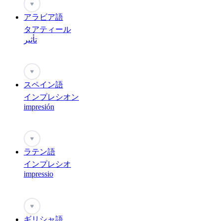
♥
アラビア語
タアティール
تأثير
♥
スペイン語
インプレシオン
impresión
♥
ラテン語
インプレシオ
impressio
♥
ギリシャ語