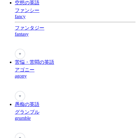
空想の英語
ファンシー
fancy
ファンタジー
fantasy
♥
苦悩・苦悶の英語
アゴニー
agony
♥
愚痴の英語
グランブル
grumble
♥