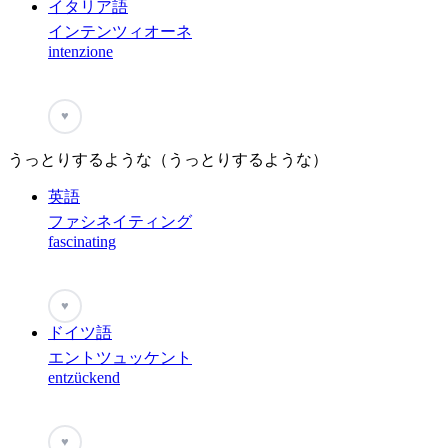
イタリア語
インテンツィオーネ
intenzione
♥
うっとりするような（うっとりするような）
英語
ファシネイティング
fascinating
♥
ドイツ語
エントツュッケント
entzückend
♥