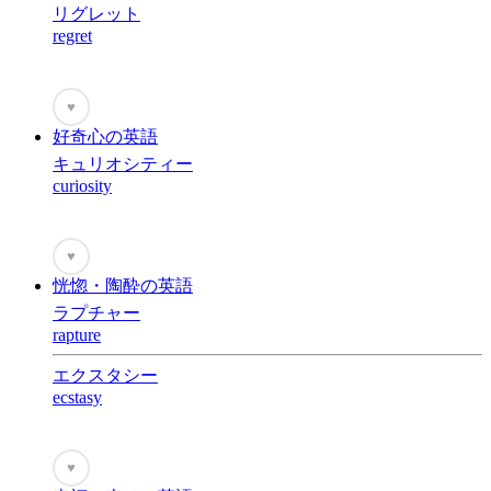
リグレット
regret
♥
好奇心の英語
キュリオシティー
curiosity
♥
恍惚・陶酔の英語
ラプチャー
rapture
エクスタシー
ecstasy
♥