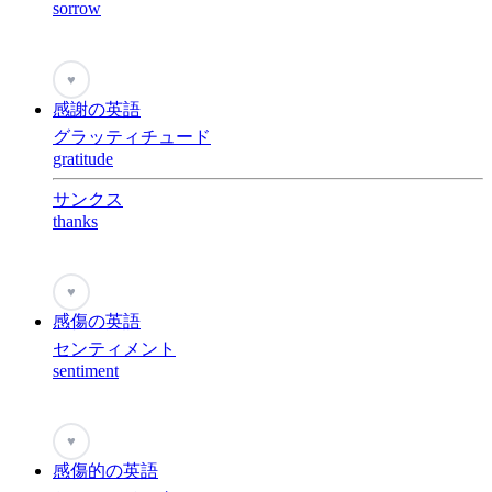
sorrow
♥
感謝の英語
グラッティチュード
gratitude
サンクス
thanks
♥
感傷の英語
センティメント
sentiment
♥
感傷的の英語