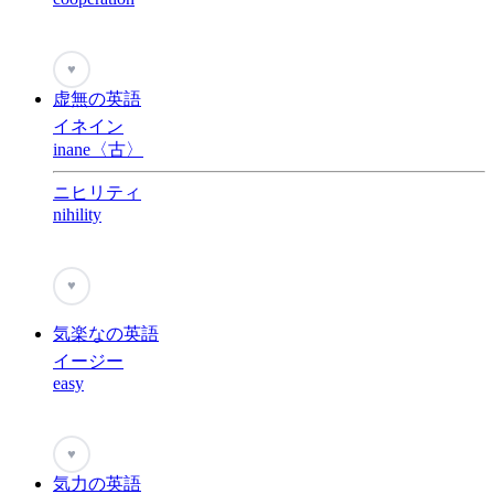
♥
虚無の英語
イネイン
inane〈古〉
ニヒリティ
nihility
♥
気楽なの英語
イージー
easy
♥
気力の英語