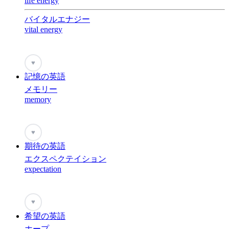
life energy
バイタルエナジー
vital energy
♥
記憶の英語
メモリー
memory
♥
期待の英語
エクスペクテイション
expectation
♥
希望の英語
ホープ