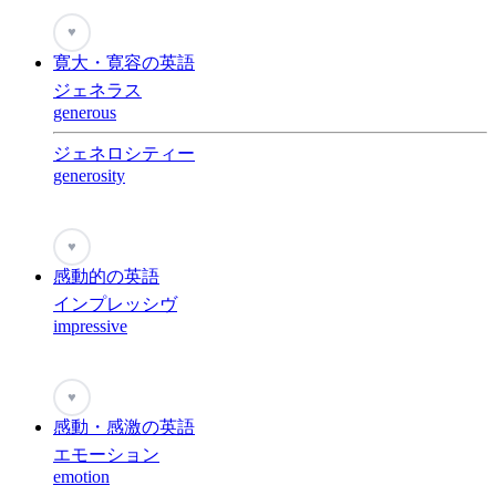
♥
寛大・寛容の英語
ジェネラス
generous
ジェネロシティー
generosity
♥
感動的の英語
インプレッシヴ
impressive
♥
感動・感激の英語
エモーション
emotion