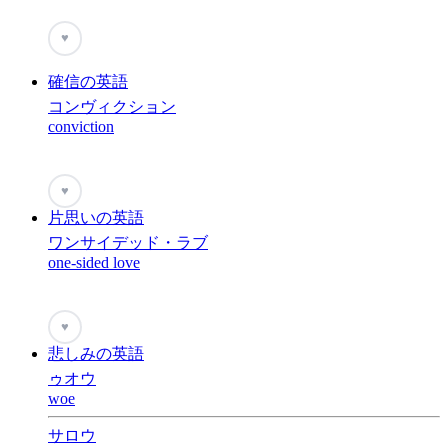
♥
確信の英語
コンヴィクション
conviction
♥
片思いの英語
ワンサイデッド・ラブ
one-sided love
♥
悲しみの英語
ゥオウ
woe
サロウ