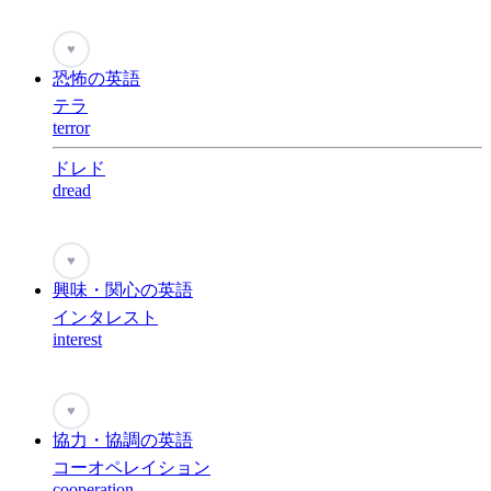
♥
恐怖の英語
テラ
terror
ドレド
dread
♥
興味・関心の英語
インタレスト
interest
♥
協力・協調の英語
コーオペレイション
cooperation