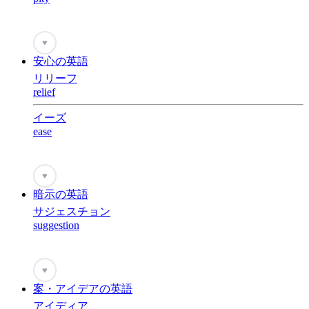
♥
安心の英語
リリーフ
relief
イーズ
ease
♥
暗示の英語
サジェスチョン
suggestion
♥
案・アイデアの英語
アイディア