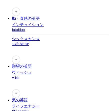
♥
勘・直感の英語
インチュイション
intuition
シックスセンス
sixth sense
♥
願望の英語
ウィッシュ
wish
♥
気の英語
ライフエナジー