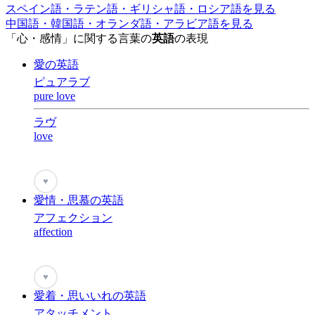
スペイン語・ラテン語・ギリシャ語・ロシア語を見る
中国語・韓国語・オランダ語・アラビア語を見る
「心・感情」に関する言葉の
英語
の表現
愛の英語
ピュアラブ
pure love
ラヴ
love
♥
愛情・思慕の英語
アフェクション
affection
♥
愛着・思いいれの英語
アタッチメント