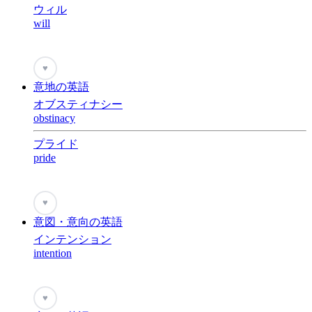
ウィル
will
♥
意地の英語
オブスティナシー
obstinacy
プライド
pride
♥
意図・意向の英語
インテンション
intention
♥