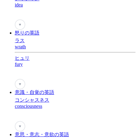
idea
♥
怒りの英語
ラス
wrath
ヒュリ
fury
♥
意識・自覚の英語
コンシャスネス
consciousness
♥
意思・意志・意欲の英語