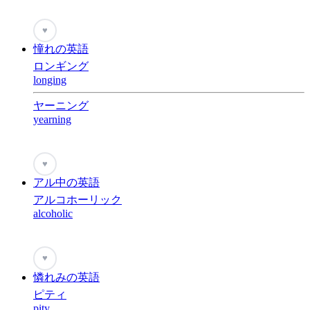
♥
憧れの英語
ロンギング
longing
ヤーニング
yearning
♥
アル中の英語
アルコホーリック
alcoholic
♥
憐れみの英語
ピティ
pity