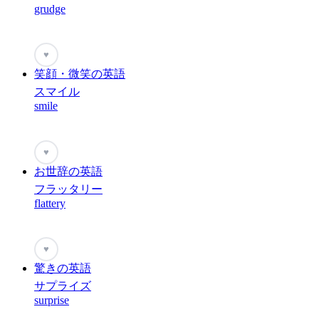
grudge
♥
笑顔・微笑の英語
スマイル
smile
♥
お世辞の英語
フラッタリー
flattery
♥
驚きの英語
サプライズ
surprise