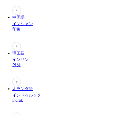
♥
中国語
インシャン
印象
♥
韓国語
インサン
인상
♥
オランダ語
インドゥルック
indruk