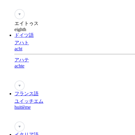
♥
エイトゥス
eighth
ドイツ語
アハト
acht
アハテ
achte
♥
フランス語
ユイッチエム
huitième
♥
イタリア語