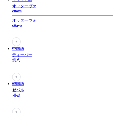
オッターヴァ
ottava
オッターヴォ
ottavo
♥
中国語
ディーバー
第八
♥
韓国語
ゼパル
제팔
♥