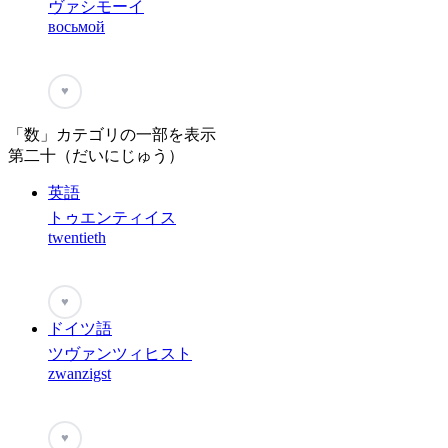
ヴァシモーイ
восьмой
♥
「数」カテゴリの一部を表示
第二十（だいにじゅう）
英語
トゥエンティイス
twentieth
♥
ドイツ語
ツヴァンツィヒスト
zwanzigst
♥