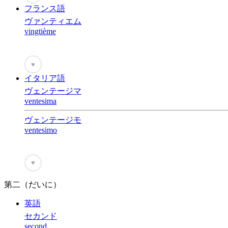
フランス語
ヴァンティエム
vingtième
♥
イタリア語
ヴェンテージマ
ventesima
ヴェンテージモ
ventesimo
♥
第二（だいに）
英語
セカンド
second