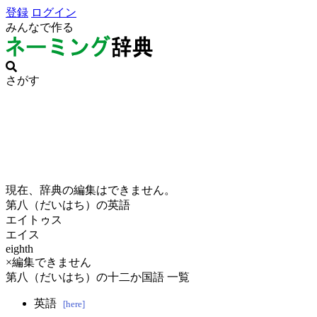
登録
ログイン
みんなで作る
さがす
現在、辞典の編集はできません。
第八（だいはち）の英語
エイトゥス
エイス
eighth
×編集できません
第八（だいはち）の十二か国語 一覧
英語
[here]