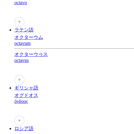
octavo
♥
ラテン語
オクターウム
octavum
オクターウゥス
octavus
♥
ギリシャ語
オグドオス
όγδοος
♥
ロシア語