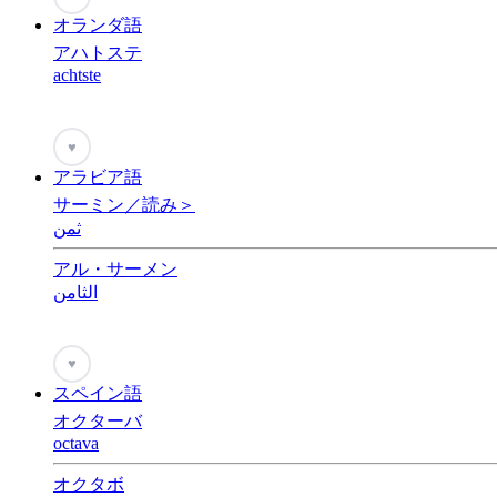
オランダ語
アハトステ
achtste
♥
アラビア語
サーミン／読み＞
ثمن
アル・サーメン
الثامن
♥
スペイン語
オクターバ
octava
オクタボ