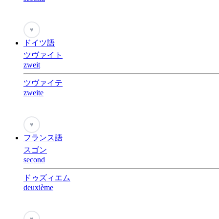
♥
ドイツ語
ツヴァイト
zweit
ツヴァイテ
zweite
♥
フランス語
スゴン
second
ドゥズィエム
deuxième
♥