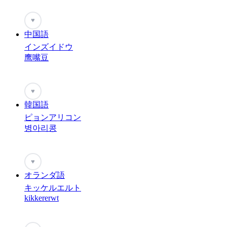
♥
中国語
インズイドウ
鹰嘴豆
♥
韓国語
ピョンアリコン
병아리콩
♥
オランダ語
キッケルエルト
kikkererwt