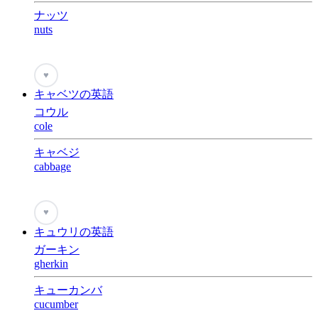
ナッツ
nuts
♥
キャベツの英語
コウル
cole
キャベジ
cabbage
♥
キュウリの英語
ガーキン
gherkin
キューカンバ
cucumber