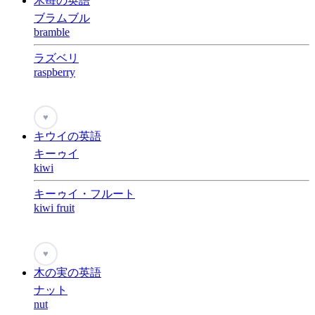
木苺の英語
ブラムブル
bramble
ラズベリ
raspberry
♥
キウイの英語
キーゥイ
kiwi
キーゥイ・フルート
kiwi fruit
♥
木の実の英語
ナット
nut