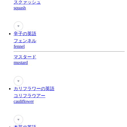
スクァッシュ
squash
♥
辛子の英語
フェンネル
fennel
マスタード
mustard
♥
カリフラワーの英語
コリフラウアー
cauliflower
♥