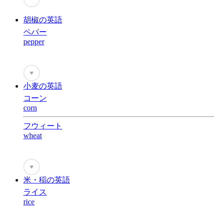
胡椒の英語
ペパー
pepper
♥
小麦の英語
コーン
corn
フウィート
wheat
♥
米・稲の英語
ライス
rice