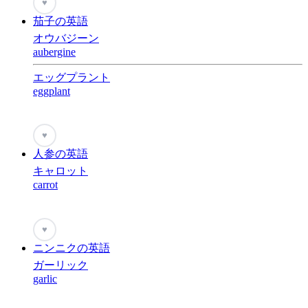
♥
茄子の英語
オウバジーン
aubergine
エッグプラント
eggplant
♥
人参の英語
キャロット
carrot
♥
ニンニクの英語
ガーリック
garlic