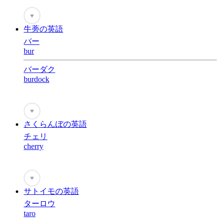
♥
牛蒡の英語
バー
bur
バーダク
burdock
♥
さくらんぼの英語
チェリ
cherry
♥
サトイモの英語
ターロウ
taro