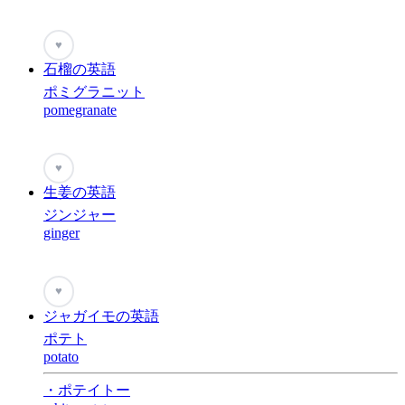
♥
石榴の英語
ポミグラニット
pomegranate
♥
生姜の英語
ジンジャー
ginger
♥
ジャガイモの英語
ポテト
potato
・ポテイトー