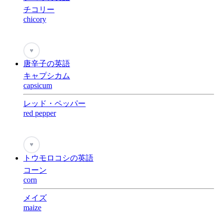
チコリー
chicory
♥
唐辛子の英語
キャプシカム
capsicum
レッド・ペッパー
red pepper
♥
トウモロコシの英語
コーン
corn
メイズ
maize