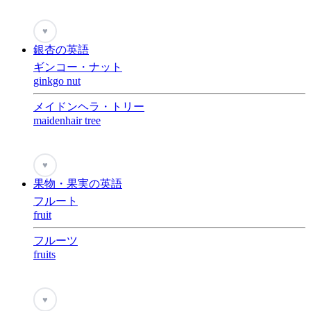
♥
銀杏の英語
ギンコー・ナット
ginkgo nut
メイドンヘラ・トリー
maidenhair tree
♥
果物・果実の英語
フルート
fruit
フルーツ
fruits
♥