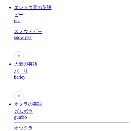
エンドウ豆の英語
ピー
pea
スノウ・ピー
snow pea
♥
大麦の英語
バーリ
barley
♥
オクラの英語
ガムボウ
gumbo
オウクラ