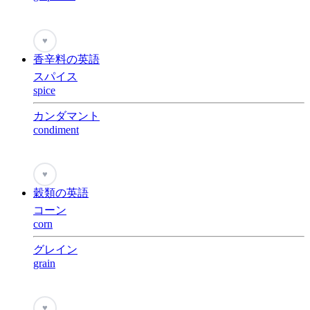
♥
香辛料の英語
スパイス
spice
カンダマント
condiment
♥
穀類の英語
コーン
corn
グレイン
grain
♥