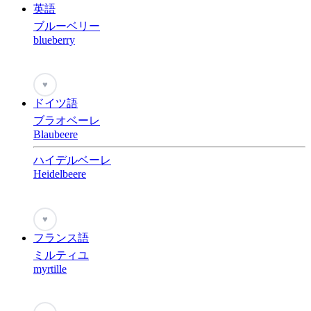
英語
ブルーベリー
blueberry
♥
ドイツ語
ブラオベーレ
Blaubeere
ハイデルベーレ
Heidelbeere
♥
フランス語
ミルティユ
myrtille