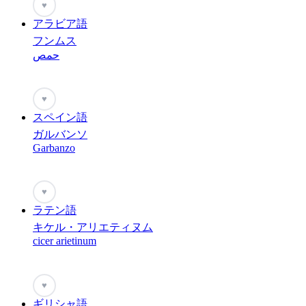
♥
アラビア語
フンムス
حمص
♥
スペイン語
ガルバンソ
Garbanzo
♥
ラテン語
キケル・アリエティヌム
cicer arietinum
♥
ギリシャ語