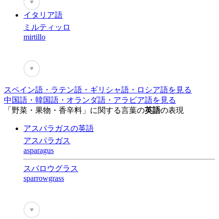
♥
イタリア語
ミルティッロ
mirtillo
♥
スペイン語・ラテン語・ギリシャ語・ロシア語を見る
中国語・韓国語・オランダ語・アラビア語を見る
「野菜・果物・香辛料」に関する言葉の
英語
の表現
アスパラガスの英語
アスパラガス
asparagus
スパロウグラス
sparrowgrass
♥