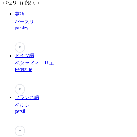
パセリ（ぱせり）
英語
パースリ
parsley
♥
ドイツ語
ペタァズィーリエ
Petersilie
♥
フランス語
ペルシ
persil
♥