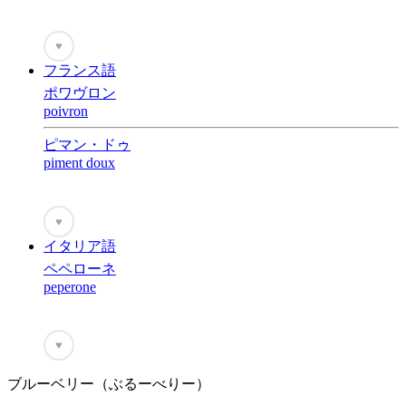
♥
フランス語
ポワヴロン
poivron
ピマン・ドゥ
piment doux
♥
イタリア語
ペペローネ
peperone
♥
ブルーベリー（ぶるーべりー）