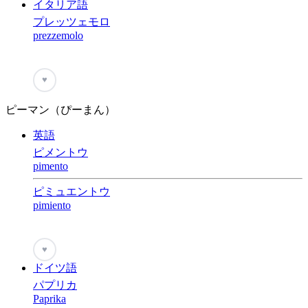
イタリア語
プレッツェモロ
prezzemolo
♥
ピーマン（ぴーまん）
英語
ピメントウ
pimento
ピミュエントウ
pimiento
♥
ドイツ語
パプリカ
Paprika