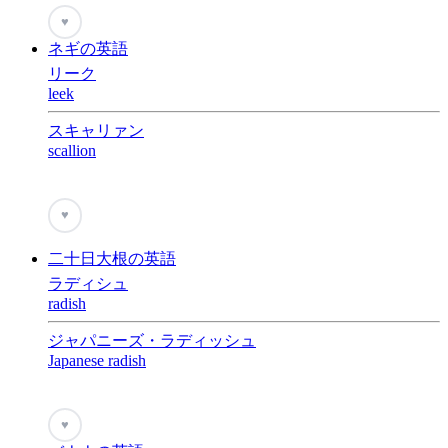
♥
ネギの英語
リーク
leek
スキャリァン
scallion
♥
二十日大根の英語
ラディシュ
radish
ジャパニーズ・ラディッシュ
Japanese radish
♥