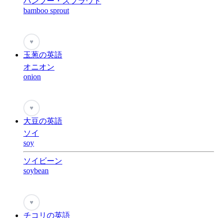
バンブー・スプラウト
bamboo sprout
♥
玉葱の英語
オニオン
onion
♥
大豆の英語
ソイ
soy
ソイビーン
soybean
♥
チコリの英語