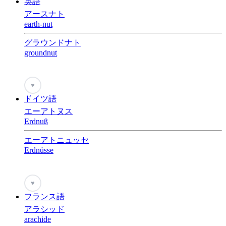
英語
アースナト
earth-nut
グラウンドナト
groundnut
♥
ドイツ語
エーアトヌス
Erdnuß
エーアトニュッセ
Erdnüsse
♥
フランス語
アラシッド
arachide