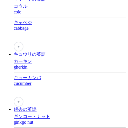
コウル
cole
キャベジ
cabbage
♥
キュウリの英語
ガーキン
gherkin
キューカンバ
cucumber
♥
銀杏の英語
ギンコー・ナット
ginkgo nut