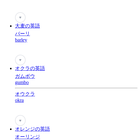
♥
大麦の英語
バーリ
barley
♥
オクラの英語
ガムボウ
gumbo
オウクラ
okra
♥
オレンジの英語
オーリンジ