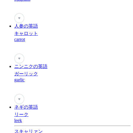
♥
人参の英語
キャロット
carrot
♥
ニンニクの英語
ガーリック
garlic
♥
ネギの英語
リーク
leek
スキャリァン