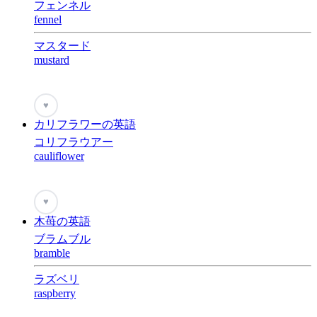
フェンネル
fennel
マスタード
mustard
♥
カリフラワーの英語
コリフラウアー
cauliflower
♥
木苺の英語
ブラムブル
bramble
ラズベリ
raspberry