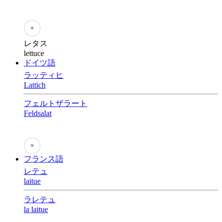
♥
レタス
lettuce
ドイツ語
ラッティヒ
Lattich
フェルトザラート
Feldsalat
♥
フランス語
レテュ
laitue
ラレテュ
la laitue