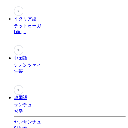
♥
イタリア語
ラットゥーガ
lattuga
♥
中国語
シォンツァィ
生菜
♥
韓国語
サンチュ
상추
ヤンサンチュ
양상추