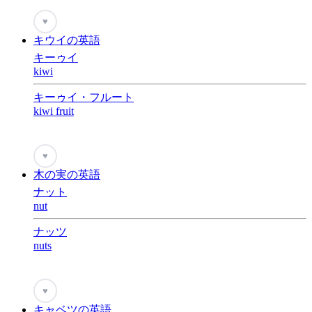
♥
キウイの英語
キーゥイ
kiwi
キーゥイ・フルート
kiwi fruit
♥
木の実の英語
ナット
nut
ナッツ
nuts
♥
キャベツの英語