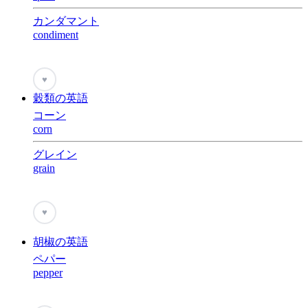
カンダマント
condiment
♥
穀類の英語
コーン
corn
グレイン
grain
♥
胡椒の英語
ペパー
pepper