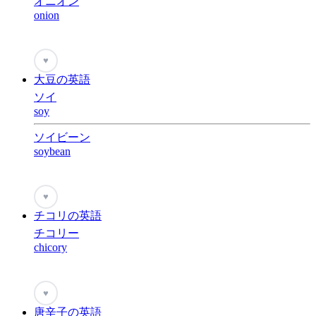
オニオン
onion
♥
大豆の英語
ソイ
soy
ソイビーン
soybean
♥
チコリの英語
チコリー
chicory
♥
唐辛子の英語