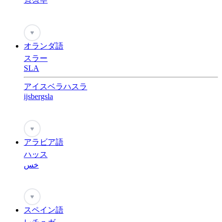
♥
オランダ語
スラー
SLA
アイスベラハスラ
ijsbergsla
♥
アラビア語
ハッス
خس
♥
スペイン語