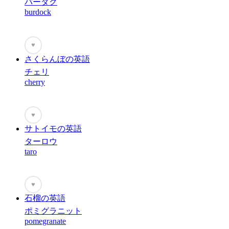
バーダク
burdock
♥
さくらんぼの英語
チェリ
cherry
♥
サトイモの英語
ターロウ
taro
♥
石榴の英語
ポミグラニット
pomegranate