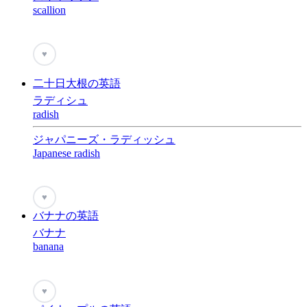
scallion
♥
二十日大根の英語
ラディシュ
radish
ジャパニーズ・ラディッシュ
Japanese radish
♥
バナナの英語
バナナ
banana
♥