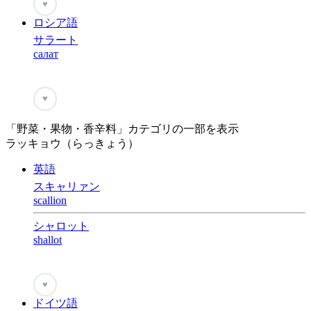
♥
ロシア語
サラート
салат
♥
「野菜・果物・香辛料」カテゴリの一部を表示
ラッキョウ（らっきょう）
英語
スキャリァン
scallion
シャロット
shallot
♥
ドイツ語