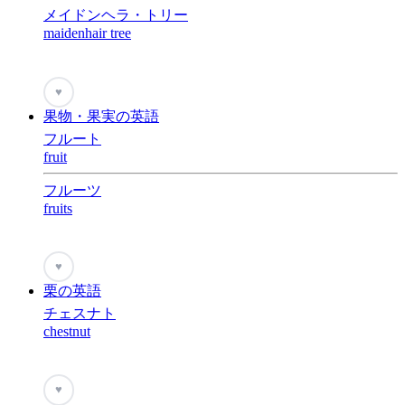
メイドンヘラ・トリー
maidenhair tree
♥
果物・果実の英語
フルート
fruit
フルーツ
fruits
♥
栗の英語
チェスナト
chestnut
♥