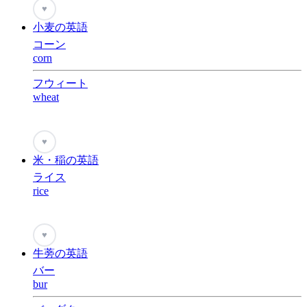
♥
小麦の英語
コーン
corn
フウィート
wheat
♥
米・稲の英語
ライス
rice
♥
牛蒡の英語
バー
bur