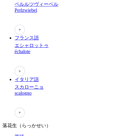
ペルルツヴィーベル
Perlzwiebel
♥
フランス語
エシャロットゥ
échalote
♥
イタリア語
スカローニョ
scalogno
♥
落花生（らっかせい）