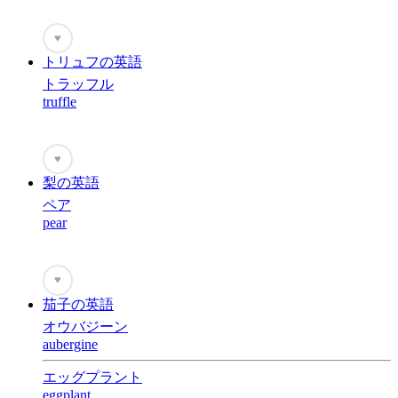
♥
トリュフの英語
トラッフル
truffle
♥
梨の英語
ペア
pear
♥
茄子の英語
オウバジーン
aubergine
エッグプラント
eggplant