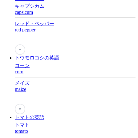
キャプシカム
capsicum
レッド・ペッパー
red pepper
♥
トウモロコシの英語
コーン
corn
メイズ
maize
♥
トマトの英語
トマト
tomato