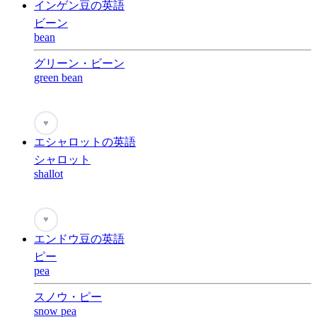
インゲン豆の英語
ビーン
bean
グリーン・ビーン
green bean
♥
エシャロットの英語
シャロット
shallot
♥
エンドウ豆の英語
ピー
pea
スノウ・ピー
snow pea