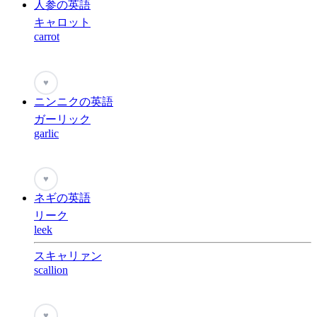
人参の英語
キャロット
carrot
♥
ニンニクの英語
ガーリック
garlic
♥
ネギの英語
リーク
leek
スキャリァン
scallion
♥