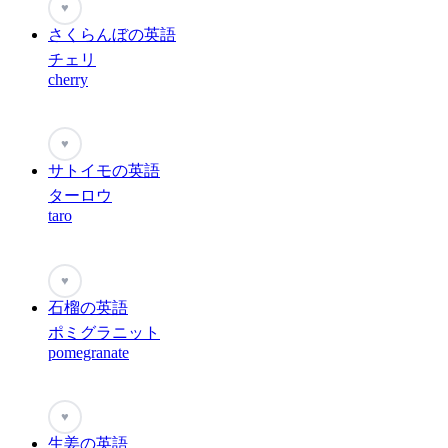
♥
さくらんぼの英語
チェリ
cherry
♥
サトイモの英語
ターロウ
taro
♥
石榴の英語
ポミグラニット
pomegranate
♥
生姜の英語