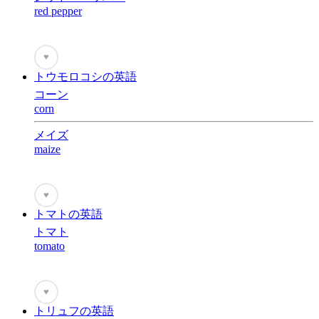
red pepper
♥
トウモロコシの英語
コーン
corn
メイズ
maize
♥
トマトの英語
トマト
tomato
♥
トリュフの英語