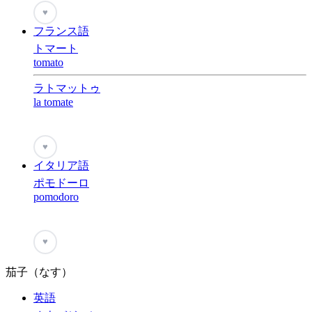
♥
フランス語
トマート
tomato
ラトマットゥ
la tomate
♥
イタリア語
ポモドーロ
pomodoro
♥
茄子（なす）
英語