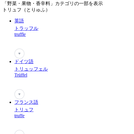
「野菜・果物・香辛料」カテゴリの一部を表示
トリュフ（とりゅふ）
英語
トラッフル
truffle
♥
ドイツ語
トリュッフェル
Trüffel
♥
フランス語
トリュフ
truffe