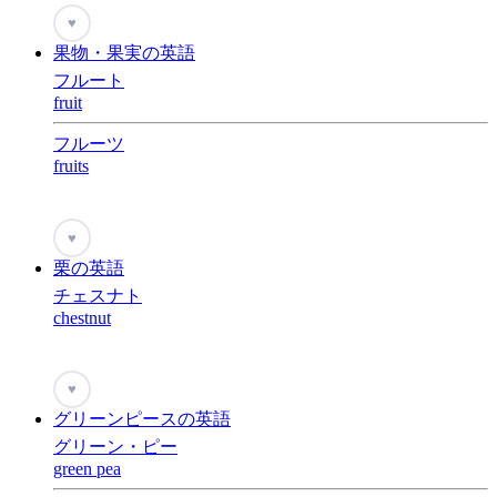
♥
果物・果実の英語
フルート
fruit
フルーツ
fruits
♥
栗の英語
チェスナト
chestnut
♥
グリーンピースの英語
グリーン・ピー
green pea