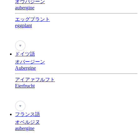
オウバジーン
aubergine
エッグプラント
eggplant
♥
ドイツ語
オバージーン
Aubergine
アイアァフルフト
Eierfrucht
♥
フランス語
オベルジヌ
aubergine