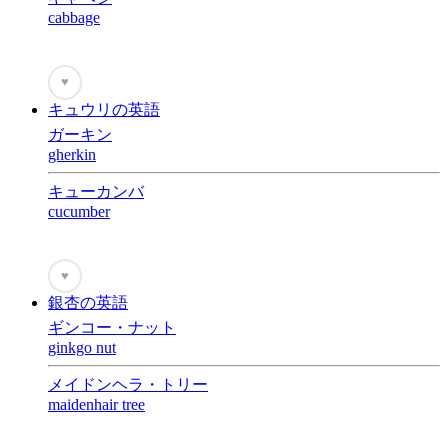
cabbage
♥
キュウリの英語
ガーキン
gherkin
キューカンバ
cucumber
♥
銀杏の英語
ギンコー・ナット
ginkgo nut
メイドンヘラ・トリー
maidenhair tree