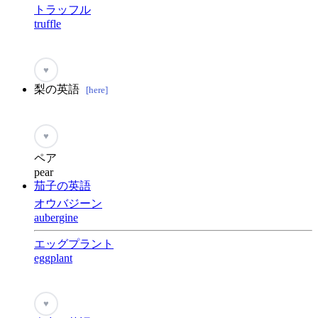
トラッフル
truffle
♥
梨の英語
[here]
♥
ペア
pear
茄子の英語
オウバジーン
aubergine
エッグプラント
eggplant
♥