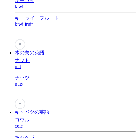
キーゥイ
kiwi
キーゥイ・フルート
kiwi fruit
♥
木の実の英語
ナット
nut
ナッツ
nuts
♥
キャベツの英語
コウル
cole
キャベジ