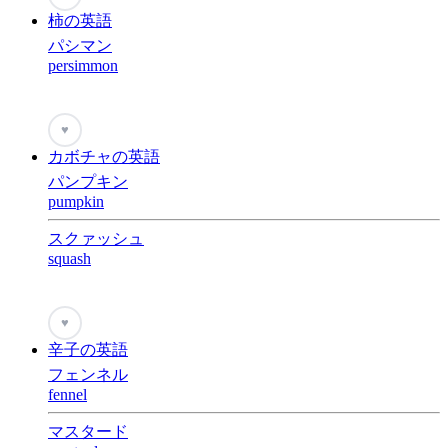
柿の英語
パシマン
persimmon
♥
カボチャの英語
パンプキン
pumpkin
スクァッシュ
squash
♥
辛子の英語
フェンネル
fennel
マスタード