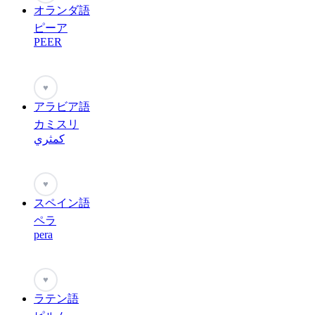
オランダ語
ピーア
PEER
♥
アラビア語
カミスリ
كمثري
♥
スペイン語
ペラ
pera
♥
ラテン語