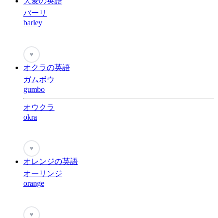
大麦の英語
バーリ
barley
♥
オクラの英語
ガムボウ
gumbo
オウクラ
okra
♥
オレンジの英語
オーリンジ
orange
♥