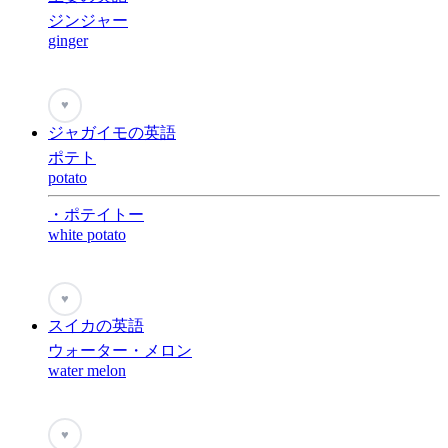
ジンジャー
ginger
♥
ジャガイモの英語
ポテト
potato
・ポテイトー
white potato
♥
スイカの英語
ウォーター・メロン
water melon
♥