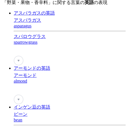
「野菜・果物・香辛料」に関する言葉の
英語
の表現
アスパラガスの英語
アスパラガス
asparagus
スパロウグラス
sparrowgrass
♥
アーモンドの英語
アーモンド
almond
♥
インゲン豆の英語
ビーン
bean