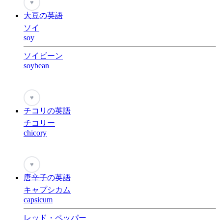
♥
大豆の英語
ソイ
soy
ソイビーン
soybean
♥
チコリの英語
チコリー
chicory
♥
唐辛子の英語
キャプシカム
capsicum
レッド・ペッパー