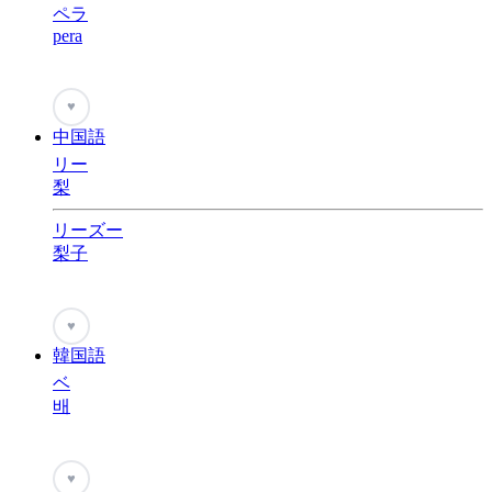
ペラ
pera
♥
中国語
リー
梨
リーズー
梨子
♥
韓国語
ベ
배
♥