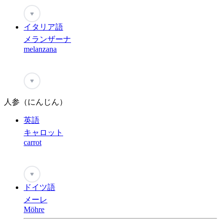
♥
イタリア語
メランザーナ
melanzana
♥
人参（にんじん）
英語
キャロット
carrot
♥
ドイツ語
メーレ
Möhre