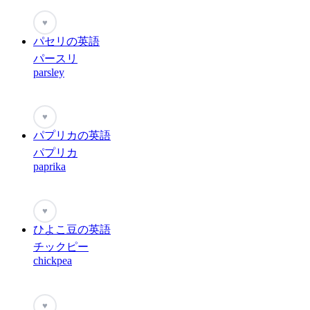
♥
パセリの英語
パースリ
parsley
♥
パプリカの英語
パプリカ
paprika
♥
ひよこ豆の英語
チックピー
chickpea
♥