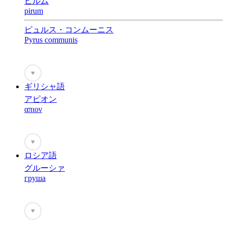
ピルム
pirum
ピュルス・コンムーニス
Pyrus communis
♥
ギリシャ語
アピオン
απιον
♥
ロシア語
グルーシァ
груша
♥