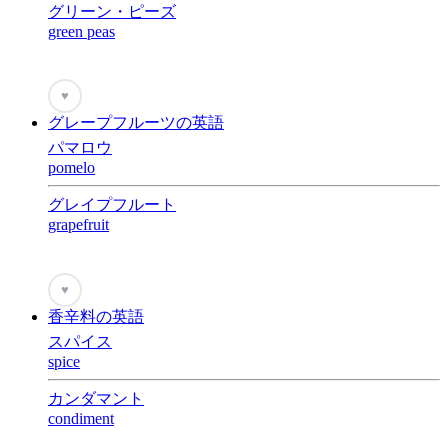
グリーン・ピーズ
green peas
♥
グレープフルーツの英語
パマロウ
pomelo
グレイプフルート
grapefruit
♥
香辛料の英語
スパイス
spice
カンダマント
condiment