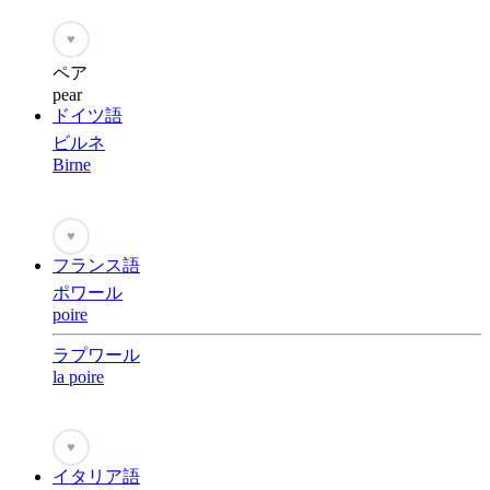
♥
ペア
pear
ドイツ語
ビルネ
Birne
♥
フランス語
ポワール
poire
ラプワール
la poire
♥
イタリア語