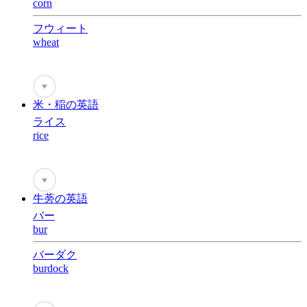
corn
フウィート
wheat
♥
米・稲の英語
ライス
rice
♥
牛蒡の英語
バー
bur
バーダク
burdock