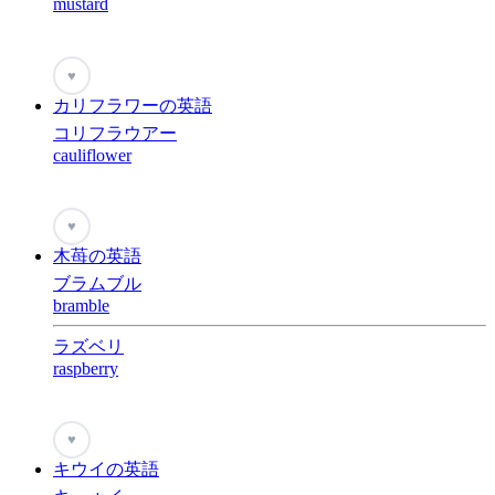
mustard
♥
カリフラワーの英語
コリフラウアー
cauliflower
♥
木苺の英語
ブラムブル
bramble
ラズベリ
raspberry
♥
キウイの英語