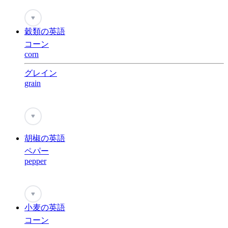
♥
穀類の英語
コーン
corn
グレイン
grain
♥
胡椒の英語
ペパー
pepper
♥
小麦の英語
コーン