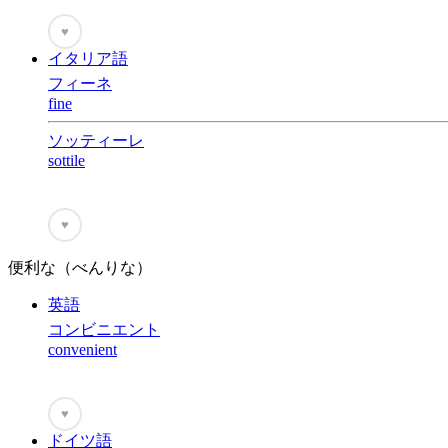
♥
イタリア語
フィーネ
fine
ソッティーレ
sottile
♥
便利な（べんりな）
英語
コンビニエント
convenient
♥
ドイツ語