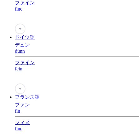
ファイン
fine
♥
ドイツ語
デュン
dünn
ファイン
fein
♥
フランス語
ファン
fin
フィヌ
fine