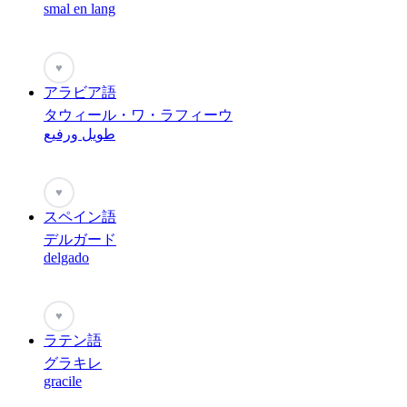
smal en lang
♥
アラビア語
タウィール・ワ・ラフィーウ
طويل ورفيع
♥
スペイン語
デルガード
delgado
♥
ラテン語
グラキレ
gracile