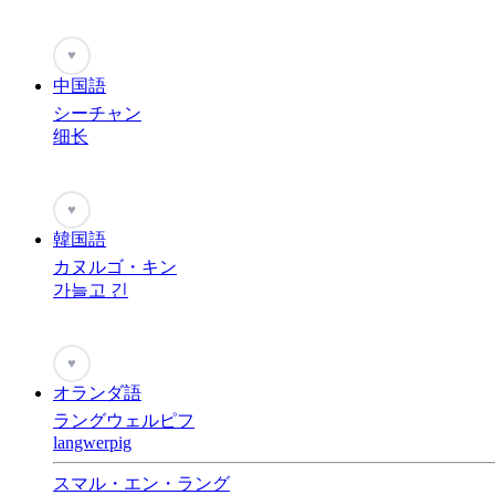
♥
中国語
シーチャン
细长
♥
韓国語
カヌルゴ・キン
가늘고 긴
♥
オランダ語
ラングウェルピフ
langwerpig
スマル・エン・ラング