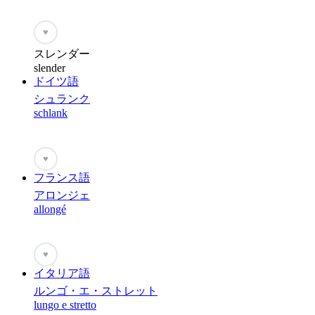
♥
スレンダー
slender
ドイツ語
シュランク
schlank
♥
フランス語
アロンジェ
allongé
♥
イタリア語
ルンゴ・エ・ストレット
lungo e stretto