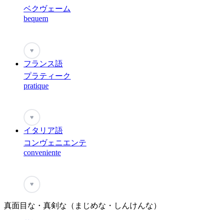
ベクヴェーム
bequem
♥
フランス語
プラティーク
pratique
♥
イタリア語
コンヴェニエンテ
conveniente
♥
真面目な・真剣な（まじめな・しんけんな）