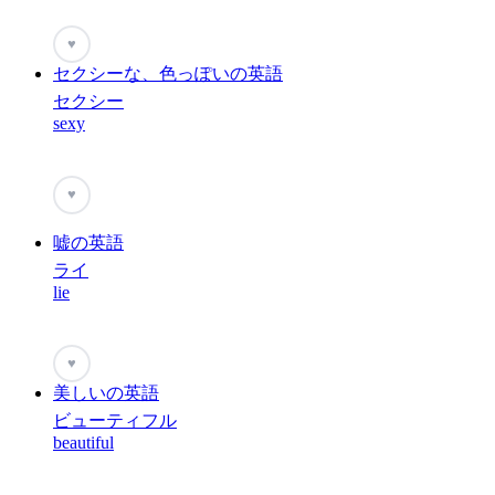
♥
セクシーな、色っぽいの英語
セクシー
sexy
♥
嘘の英語
ライ
lie
♥
美しいの英語
ビューティフル
beautiful