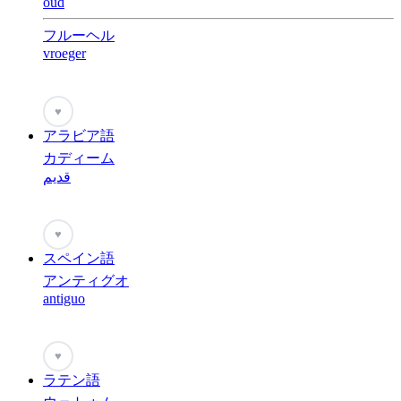
oud
フルーヘル
vroeger
♥
アラビア語
カディーム
قديم
♥
スペイン語
アンティグオ
antiguo
♥
ラテン語