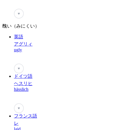
♥
醜い（みにくい）
英語
アグリィ
ugly
♥
ドイツ語
ヘスリヒ
hässlich
♥
フランス語
レ
laid