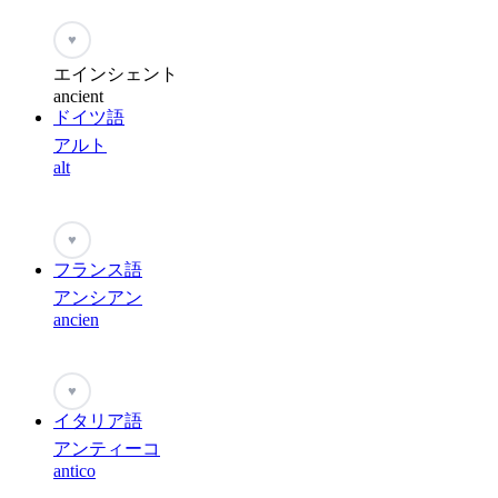
♥
エインシェント
ancient
ドイツ語
アルト
alt
♥
フランス語
アンシアン
ancien
♥
イタリア語
アンティーコ
antico