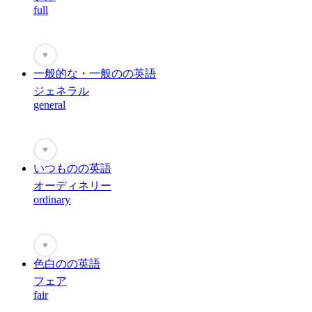
full
♥
一般的な・一般のの英語
ジェネラル
general
♥
いつものの英語
オーディネリー
ordinary
♥
色白のの英語
フェア
fair