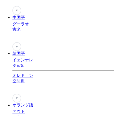
♥
中国語
グーラオ
古老
♥
韓国語
イェンナレ
옛날의
オレドェン
오래된
♥
オランダ語
アウト