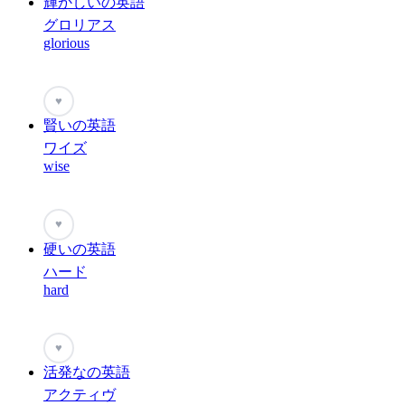
輝かしいの英語
グロリアス
glorious
♥
賢いの英語
ワイズ
wise
♥
硬いの英語
ハード
hard
♥
活発なの英語
アクティヴ