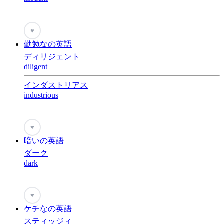
♥
勤勉なの英語
ディリジェント
diligent
インダストリアス
industrious
♥
暗いの英語
ダーク
dark
♥
ケチなの英語
スティッジィ