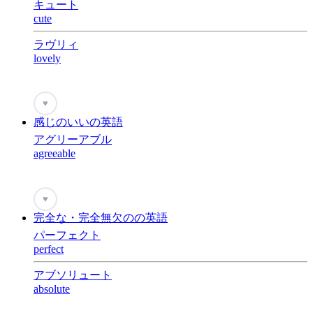
キュート
cute
ラヴリィ
lovely
♥
感じのいいの英語
アグリーアブル
agreeable
♥
完全な・完全無欠のの英語
パーフェクト
perfect
アブソリュート
absolute