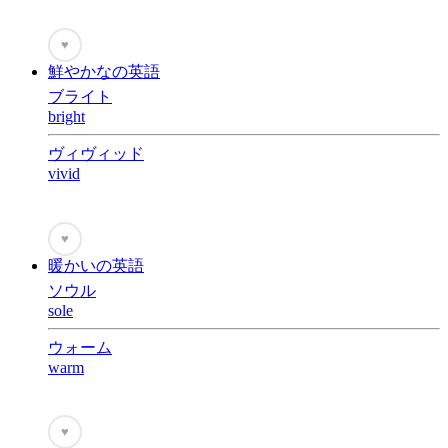
♥
鮮やかなの英語
ブライト
bright
ヴィヴィッド
vivid
♥
暖かいの英語
ソウル
sole
ウォーム
warm
♥