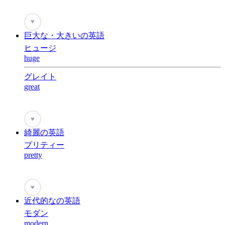
♥
巨大な・大きいの英語
ヒュージ
huge
グレイト
great
♥
綺麗の英語
プリティー
pretty
♥
近代的なの英語
モダン
modern