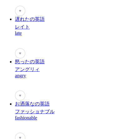
♥
遅れたの英語
レイト
late
♥
怒ったの英語
アングリィ
angry
♥
お洒落なの英語
ファッショナブル
fashionable
♥