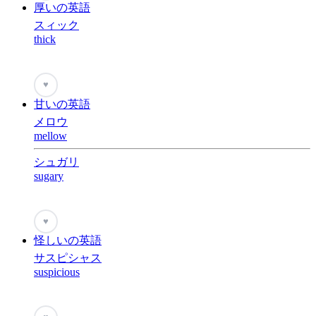
厚いの英語
スィック
thick
♥
甘いの英語
メロウ
mellow
シュガリ
sugary
♥
怪しいの英語
サスピシャス
suspicious