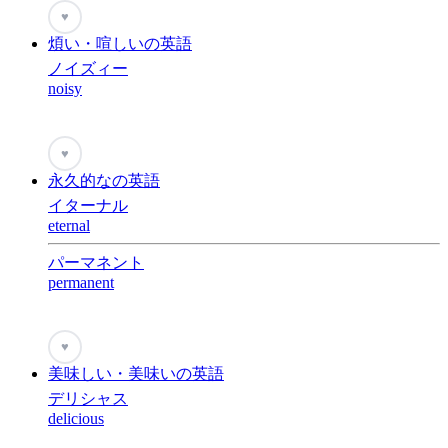
♥
煩い・喧しいの英語
ノイズィー
noisy
♥
永久的なの英語
イターナル
eternal
パーマネント
permanent
♥
美味しい・美味いの英語
デリシャス
delicious