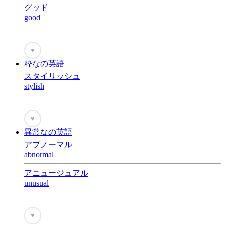
グッド
good
♥
粋なの英語
スタイリッシュ
stylish
♥
異常なの英語
アブノーマル
abnormal
アニュージュアル
unusual
♥