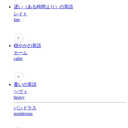
遅い（ある時間より）の英語
レイト
late
♥
穏やかの英語
カーム
calm
♥
重いの英語
ヘヴィ
heavy
パンドラス
ponderous