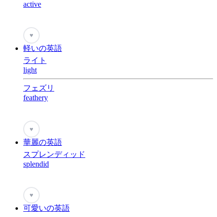
active
♥
軽いの英語
ライト
light
フェズリ
feathery
♥
華麗の英語
スプレンディッド
splendid
♥
可愛いの英語