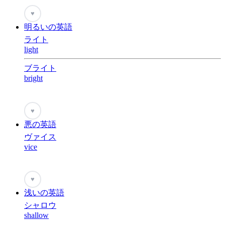
♥
明るいの英語
ライト
light
ブライト
bright
♥
悪の英語
ヴァイス
vice
♥
浅いの英語
シャロウ
shallow