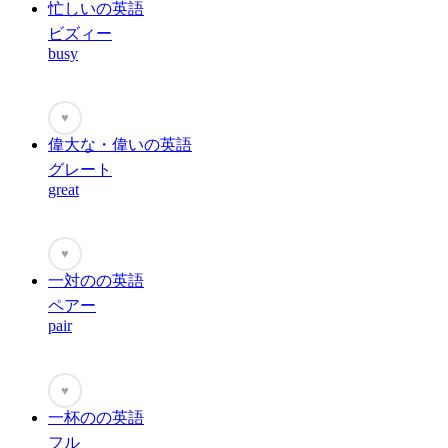
忙しいの英語
ビズィー
busy
♥
偉大な・偉いの英語
グレート
great
♥
一対のの英語
ペアー
pair
♥
一杯のの英語
フル