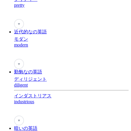
pretty
♥
近代的なの英語
モダン
modern
♥
勤勉なの英語
ディリジェント
diligent
インダストリアス
industrious
♥
暗いの英語