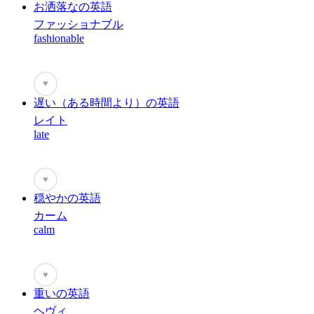
お洒落なの英語
ファッショナブル
fashionable
♥
遅い（ある時間より）の英語
レイト
late
♥
穏やかの英語
カーム
calm
♥
重いの英語
ヘヴィ