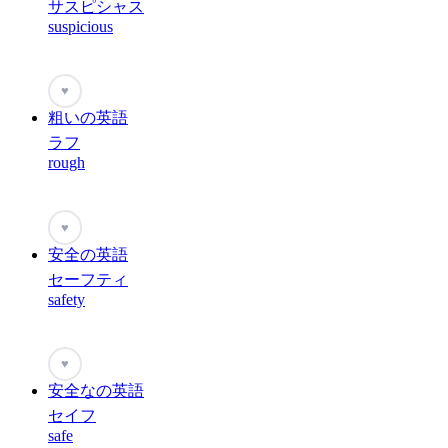
サスピシャス
suspicious
♥
粗いの英語
ラフ
rough
♥
安全の英語
セーフティ
safety
♥
安全なの英語
セイフ
safe