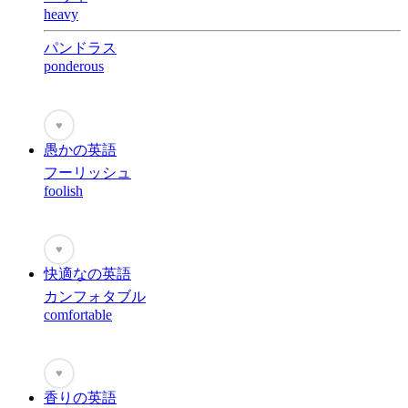
heavy
パンドラス
ponderous
♥
愚かの英語
フーリッシュ
foolish
♥
快適なの英語
カンフォタブル
comfortable
♥
香りの英語