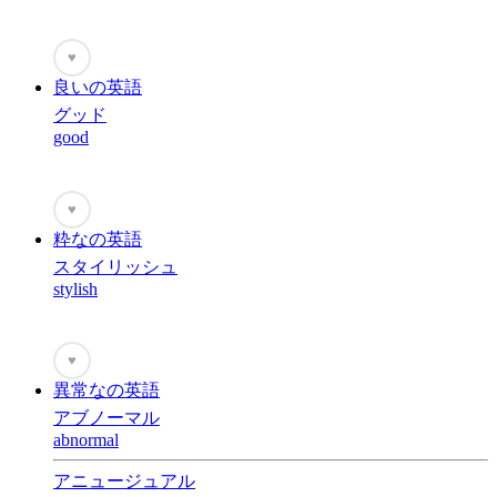
♥
良いの英語
グッド
good
♥
粋なの英語
スタイリッシュ
stylish
♥
異常なの英語
アブノーマル
abnormal
アニュージュアル