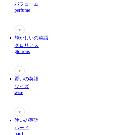
パフューム
perfume
♥
輝かしいの英語
グロリアス
glorious
♥
賢いの英語
ワイズ
wise
♥
硬いの英語
ハード
hard