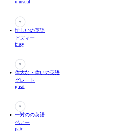
unusual
♥
忙しいの英語
ビズィー
busy
♥
偉大な・偉いの英語
グレート
great
♥
一対のの英語
ペアー
pair