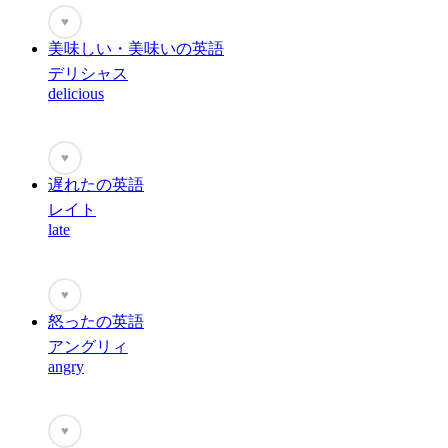
♥
美味しい・美味いの英語
デリシャス
delicious
♥
遅れたの英語
レイト
late
♥
怒ったの英語
アングリィ
angry
♥