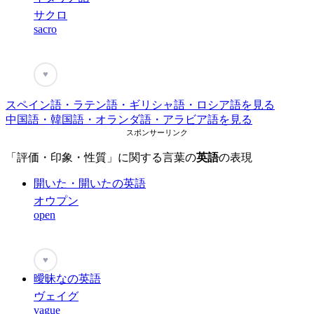
サクロ
sacro
♥
スペイン語・ラテン語・ギリシャ語・ロシア語を見る
中国語・韓国語・オランダ語・アラビア語を見る
スポンサーリンク
「評価・印象・性質」に関する言葉の
英語
の表現
開いた・開いたの英語
オウプン
open
♥
曖昧なの英語
ヴェイグ
vague