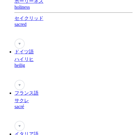
ホーリーネス
holiness
セイクリッド
sacred
♥
ドイツ語
ハイリヒ
heilig
♥
フランス語
サクレ
sacré
♥
イタリア語