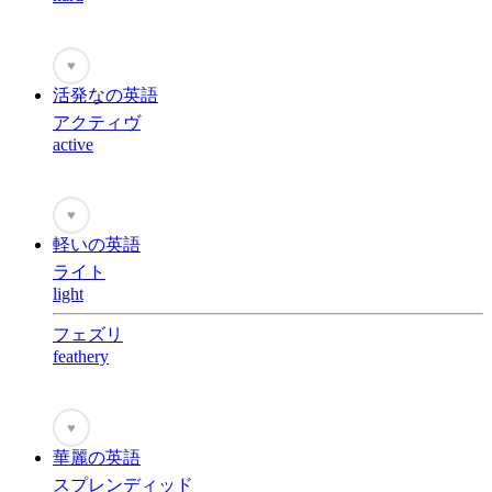
♥
活発なの英語
アクティヴ
active
♥
軽いの英語
ライト
light
フェズリ
feathery
♥
華麗の英語
スプレンディッド