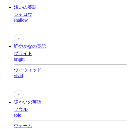
浅いの英語
シャロウ
shallow
♥
鮮やかなの英語
ブライト
bright
ヴィヴィッド
vivid
♥
暖かいの英語
ソウル
sole
ウォーム