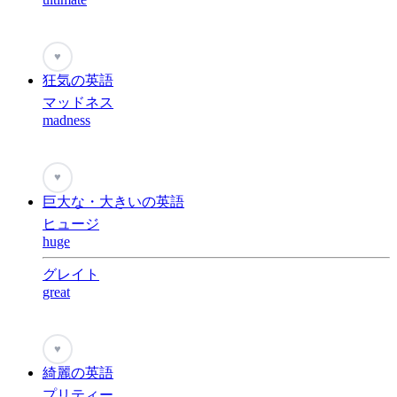
♥
狂気の英語
マッドネス
madness
♥
巨大な・大きいの英語
ヒュージ
huge
グレイト
great
♥
綺麗の英語
プリティー