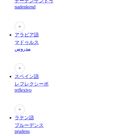
ナーデンケントゥ
nadenkend
♥
アラビア語
マドゥルス
مدروس
♥
スペイン語
レフレクシーボ
reflexivo
♥
ラテン語
プルーデンス
prudens