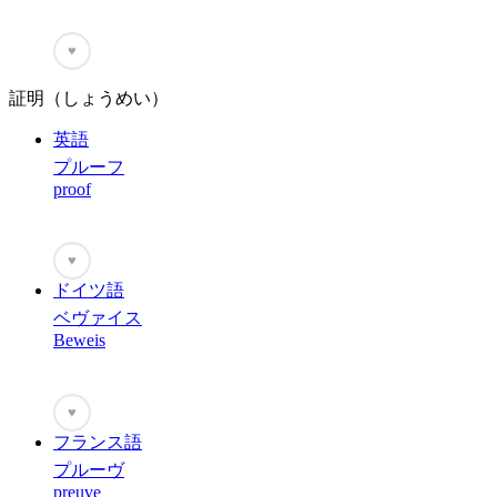
♥
証明（しょうめい）
英語
プルーフ
proof
♥
ドイツ語
ベヴァイス
Beweis
♥
フランス語
プルーヴ
preuve