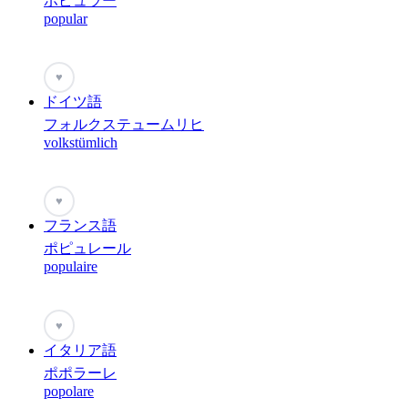
ポピュラー
popular
♥
ドイツ語
フォルクステュームリヒ
volkstümlich
♥
フランス語
ポピュレール
populaire
♥
イタリア語
ポポラーレ
popolare