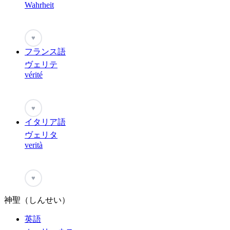
Wahrheit
♥
フランス語
ヴェリテ
vérité
♥
イタリア語
ヴェリタ
verità
♥
神聖（しんせい）
英語