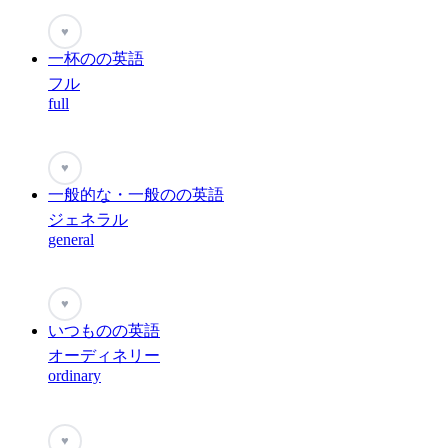
♥
一杯のの英語
フル
full
♥
一般的な・一般のの英語
ジェネラル
general
♥
いつものの英語
オーディネリー
ordinary
♥