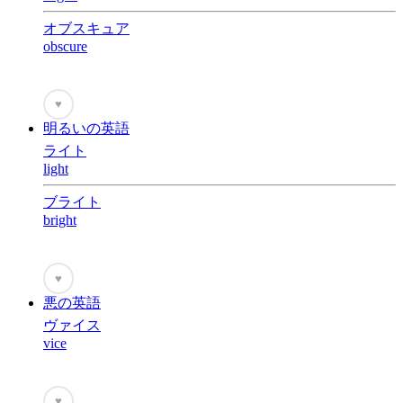
オブスキュア
obscure
♥
明るいの英語
ライト
light
ブライト
bright
♥
悪の英語
ヴァイス
vice
♥