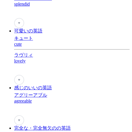
splendid
♥
可愛いの英語
キュート
cute
ラヴリィ
lovely
♥
感じのいいの英語
アグリーアブル
agreeable
♥
完全な・完全無欠のの英語