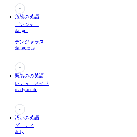
♥
危険の英語
デンジャー
danger
デンジャラス
dangerous
♥
既製のの英語
レディーメイド
ready-made
♥
汚いの英語
ダーティ
dirty