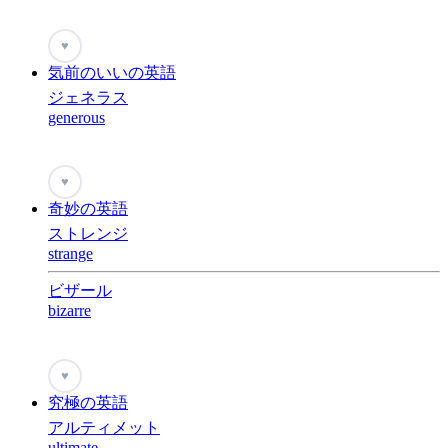
♥
気前のいいの英語
ジェネラス
generous
♥
奇妙の英語
ストレンジ
strange
ビザール
bizarre
♥
究極の英語
アルティメット
ultimate