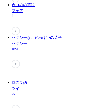
色白のの英語
フェア
fair
♥
セクシーな、色っぽいの英語
セクシー
sexy
♥
嘘の英語
ライ
lie