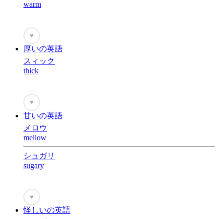
warm
♥
厚いの英語
スィック
thick
♥
甘いの英語
メロウ
mellow
シュガリ
sugary
♥
怪しいの英語