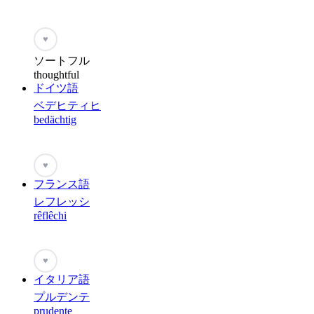
♥
ソートフル
thoughtful
ドイツ語
ベデヒティヒ
bedächtig
♥
フランス語
レフレッシ
rêflêchi
♥
イタリア語
プルデンテ
prudente