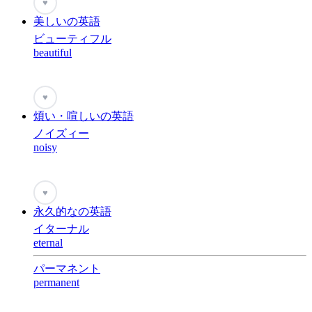
♥
美しいの英語
ビューティフル
beautiful
♥
煩い・喧しいの英語
ノイズィー
noisy
♥
永久的なの英語
イターナル
eternal
パーマネント
permanent