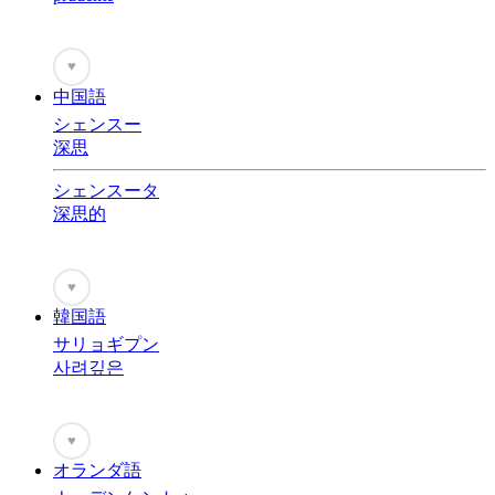
♥
中国語
シェンスー
深思
シェンスータ
深思的
♥
韓国語
サリョギプン
사려깊은
♥
オランダ語