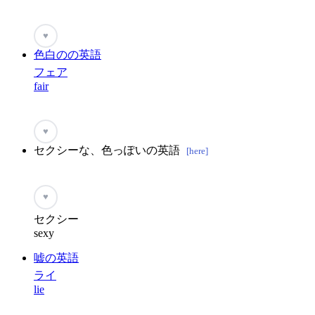
♥
色白のの英語
フェア
fair
♥
セクシーな、色っぽいの英語
[here]
♥
セクシー
sexy
嘘の英語
ライ
lie