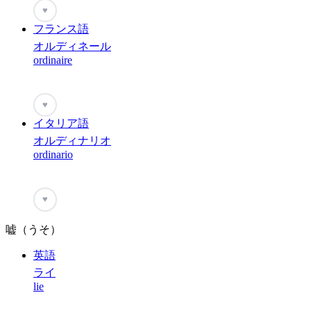
♥
フランス語
オルディネール
ordinaire
♥
イタリア語
オルディナリオ
ordinario
♥
嘘（うそ）
英語
ライ
lie