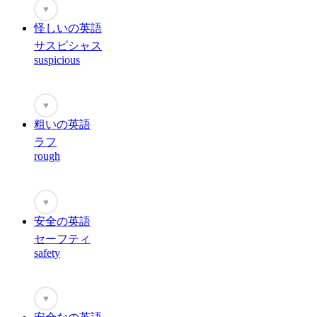
♥
怪しいの英語
サスピシャス
suspicious
♥
粗いの英語
ラフ
rough
♥
安全の英語
セーフティ
safety
♥