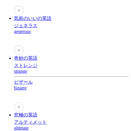
♥
気前のいいの英語
ジェネラス
generous
♥
奇妙の英語
ストレンジ
strange
ビザール
bizarre
♥
究極の英語
アルティメット
ultimate