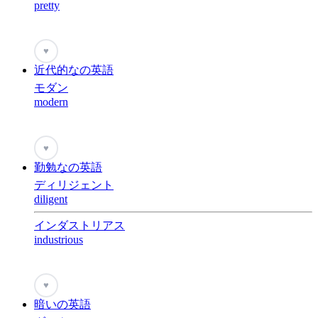
pretty
♥
近代的なの英語
モダン
modern
♥
勤勉なの英語
ディリジェント
diligent
インダストリアス
industrious
♥
暗いの英語