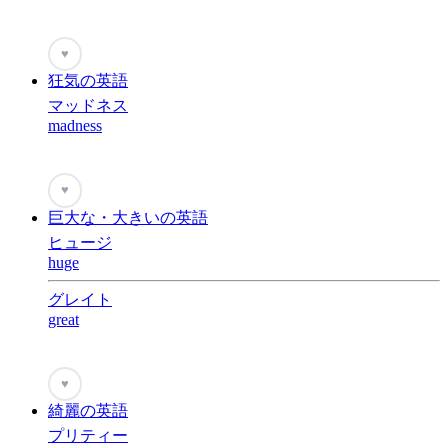
♥
狂気の英語
マッドネス
madness
♥
巨大な・大きいの英語
ヒュージ
huge
グレイト
great
♥
綺麗の英語
プリティー