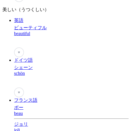
美しい（うつくしい）
英語
ビューティフル
beautiful
♥
ドイツ語
シェーン
schön
♥
フランス語
ボー
beau
ジョリ
joli