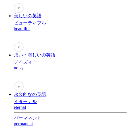
♥
美しいの英語
ビューティフル
beautiful
♥
煩い・喧しいの英語
ノイズィー
noisy
♥
永久的なの英語
イターナル
eternal
パーマネント
permanent