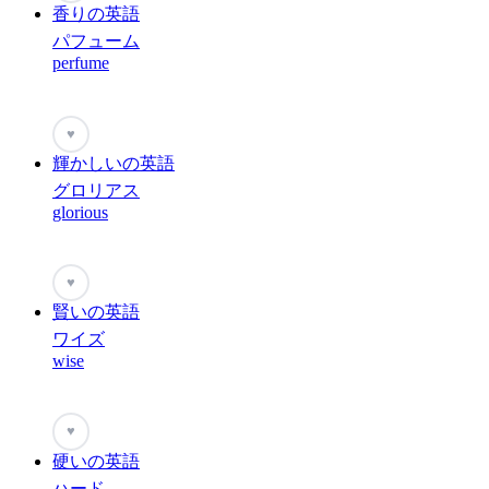
香りの英語
パフューム
perfume
♥
輝かしいの英語
グロリアス
glorious
♥
賢いの英語
ワイズ
wise
♥
硬いの英語
ハード