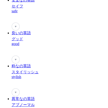
安全なの英語
セイフ
safe
♥
良いの英語
グッド
good
♥
粋なの英語
スタイリッシュ
stylish
♥
異常なの英語
アブノーマル