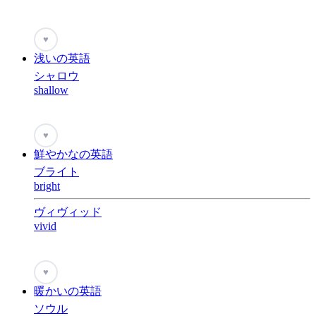
♥
浅いの英語
シャロウ
shallow
♥
鮮やかなの英語
ブライト
bright
ヴィヴィッド
vivid
♥
暖かいの英語
ソウル