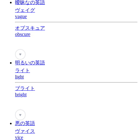
曖昧なの英語
ヴェイグ
vague
オブスキュア
obscure
♥
明るいの英語
ライト
light
ブライト
bright
♥
悪の英語
ヴァイス
vice