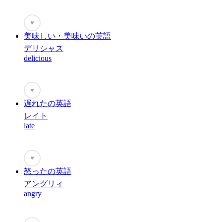
♥
美味しい・美味いの英語
デリシャス
delicious
♥
遅れたの英語
レイト
late
♥
怒ったの英語
アングリィ
angry