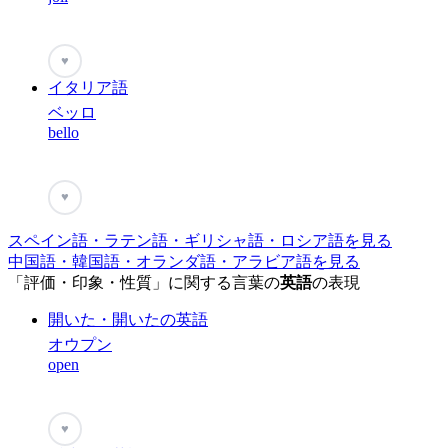
♥
イタリア語
ベッロ
bello
♥
スペイン語・ラテン語・ギリシャ語・ロシア語を見る
中国語・韓国語・オランダ語・アラビア語を見る
「評価・印象・性質」に関する言葉の
英語
の表現
開いた・開いたの英語
オウプン
open
♥