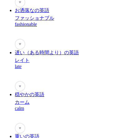
♥
お洒落なの英語
ファッショナブル
fashionable
♥
遅い（ある時間より）の英語
レイト
late
♥
穏やかの英語
カーム
calm
♥
重いの英語