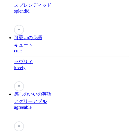
スプレンディッド
splendid
♥
可愛いの英語
キュート
cute
ラヴリィ
lovely
♥
感じのいいの英語
アグリーアブル
agreeable
♥