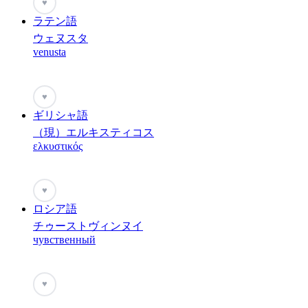
♥
ラテン語
ウェヌスタ
venusta
♥
ギリシャ語
（現）エルキスティコス
ελκυστικός
♥
ロシア語
チゥーストヴィンヌイ
чувственный
♥