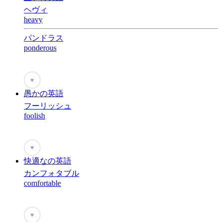
ヘヴィ
heavy
パンドラス
ponderous
♥
愚かの英語
フーリッシュ
foolish
♥
快適なの英語
カンフォタブル
comfortable
♥