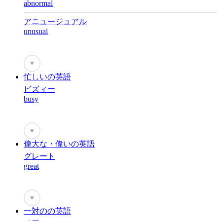
abnormal
アニュージュアル
unusual
♥
忙しいの英語
ビズィー
busy
♥
偉大な・偉いの英語
グレート
great
♥
一対のの英語