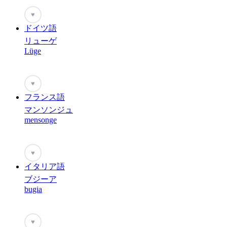
♥
ドイツ語
リューゲ
Lüge
♥
フランス語
マンソンジュ
mensonge
♥
イタリア語
ブジーア
bugia
♥