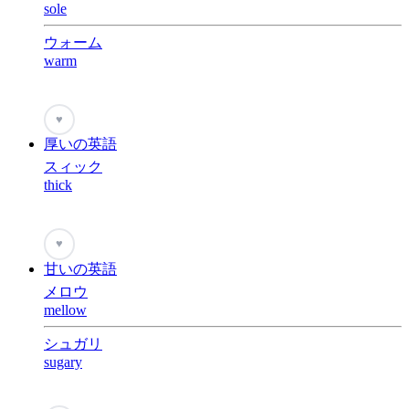
sole
ウォーム
warm
♥
厚いの英語
スィック
thick
♥
甘いの英語
メロウ
mellow
シュガリ
sugary