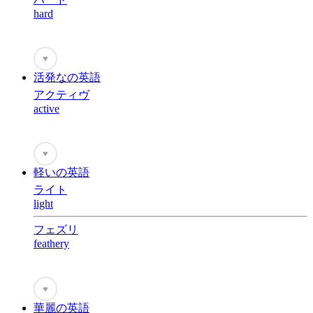
hard
♥
活発なの英語
アクティヴ
active
♥
軽いの英語
ライト
light
フェズリ
feathery
♥
華麗の英語