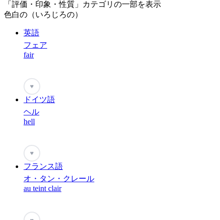
「評価・印象・性質」カテゴリの一部を表示
色白の（いろじろの）
英語
フェア
fair
♥
ドイツ語
ヘル
hell
♥
フランス語
オ・タン・クレール
au teint clair