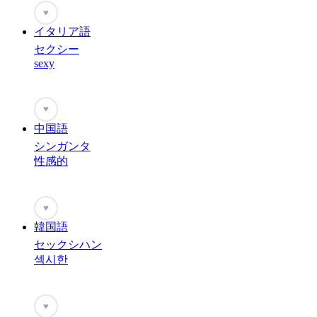
♥
イタリア語
セクシー
sexy
♥
中国語
シンガンタ
性感的
♥
韓国語
セックシハン
섹시한
♥