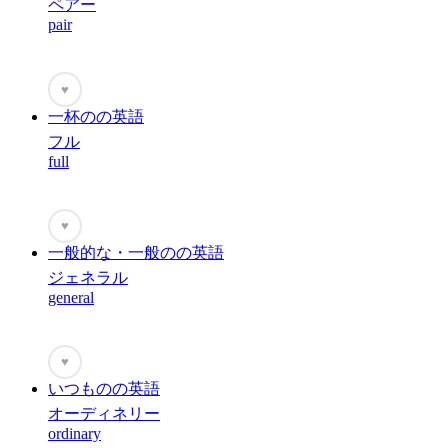
ペアー
pair
♥
一杯のの英語
フル
full
♥
一般的な・一般のの英語
ジェネラル
general
♥
いつものの英語
オーディネリー
ordinary