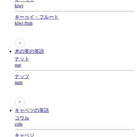
kiwi
キーゥイ・フルート
kiwi fruit
♥
木の実の英語
ナット
nut
ナッツ
nuts
♥
キャベツの英語
コウル
cole
キャベジ