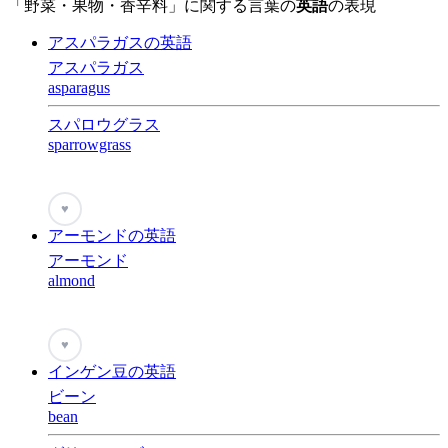
「野菜・果物・香辛料」に関する言葉の
英語
の表現
アスパラガスの英語
アスパラガス
asparagus
スパロウグラス
sparrowgrass
♥
アーモンドの英語
アーモンド
almond
♥
インゲン豆の英語
ビーン
bean