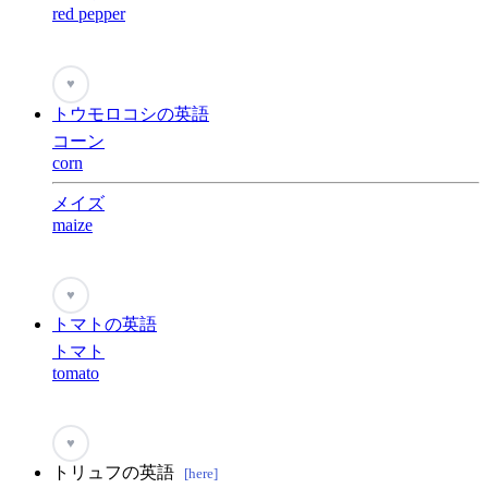
red pepper
♥
トウモロコシの英語
コーン
corn
メイズ
maize
♥
トマトの英語
トマト
tomato
♥
トリュフの英語
[here]