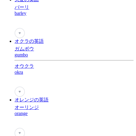
バーリ
barley
♥
オクラの英語
ガムボウ
gumbo
オウクラ
okra
♥
オレンジの英語
オーリンジ
orange
♥