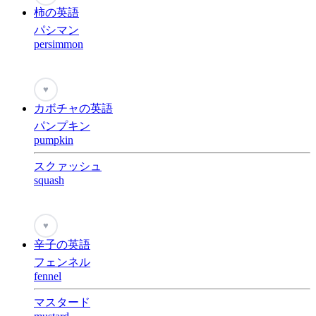
柿の英語
パシマン
persimmon
♥
カボチャの英語
パンプキン
pumpkin
スクァッシュ
squash
♥
辛子の英語
フェンネル
fennel
マスタード