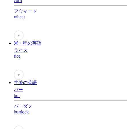
corn
フウィート
wheat
♥
米・稲の英語
ライス
rice
♥
牛蒡の英語
バー
bur
バーダク
burdock