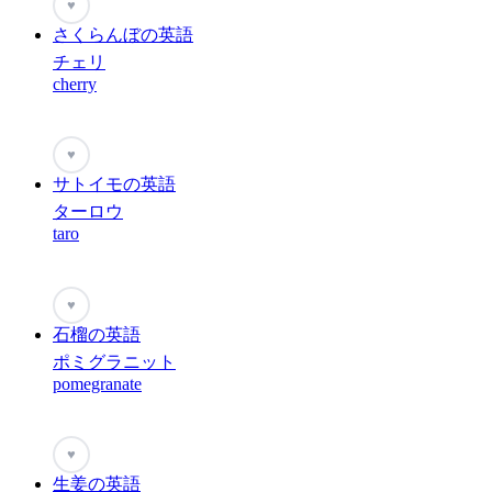
♥
さくらんぼの英語
チェリ
cherry
♥
サトイモの英語
ターロウ
taro
♥
石榴の英語
ポミグラニット
pomegranate
♥
生姜の英語