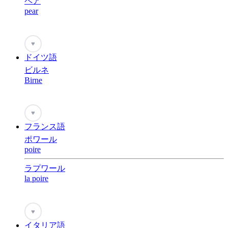
ペア
pear
♥
ドイツ語
ビルネ
Birne
♥
フランス語
ポワール
poire
ラプワール
la poire
♥
イタリア語