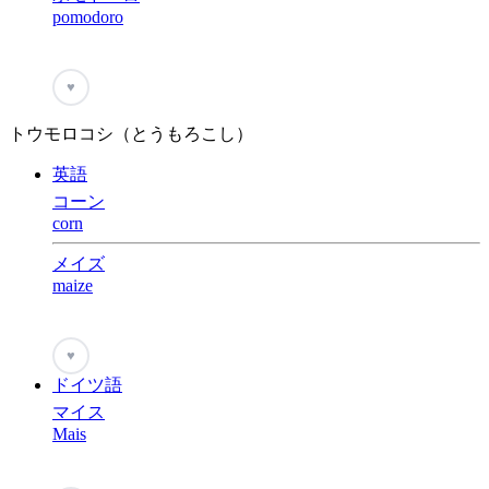
pomodoro
♥
トウモロコシ（とうもろこし）
英語
コーン
corn
メイズ
maize
♥
ドイツ語
マイス
Mais