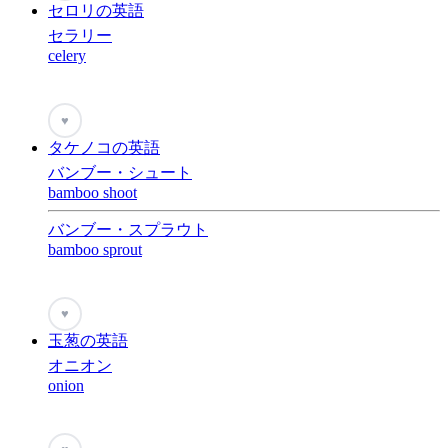
セロリの英語
セラリー
celery
♥
タケノコの英語
バンブー・シュート
bamboo shoot
バンブー・スプラウト
bamboo sprout
♥
玉葱の英語
オニオン
onion