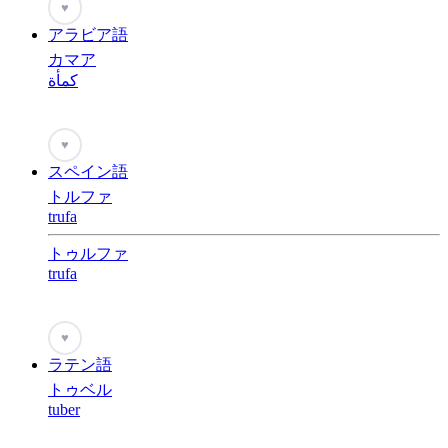
♥
アラビア語
カマア
كمأة
♥
スペイン語
トルファ
trufa
トゥルファ
trufa
♥
ラテン語
トゥベル
tuber