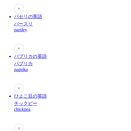
♥
パセリの英語
パースリ
parsley
♥
パプリカの英語
パプリカ
paprika
♥
ひよこ豆の英語
チックピー
chickpea
♥