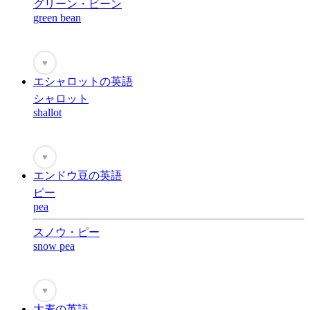
グリーン・ビーン
green bean
♥
エシャロットの英語
シャロット
shallot
♥
エンドウ豆の英語
ピー
pea
スノウ・ピー
snow pea
♥
大麦の英語