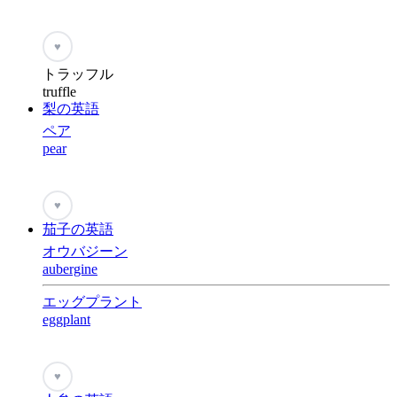
♥
トラッフル
truffle
梨の英語
ペア
pear
♥
茄子の英語
オウバジーン
aubergine
エッグプラント
eggplant
♥