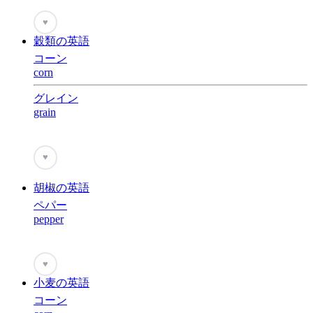
♥
穀類の英語
コーン
corn
グレイン
grain
♥
胡椒の英語
ペパー
pepper
♥
小麦の英語
コーン