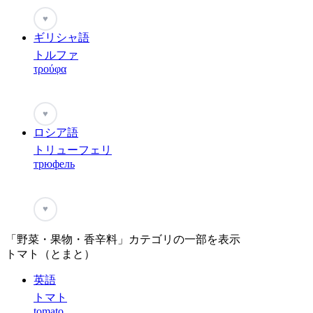
♥
ギリシャ語
トルファ
τρούφα
♥
ロシア語
トリューフェリ
трюфель
♥
「野菜・果物・香辛料」カテゴリの一部を表示
トマト（とまと）
英語
トマト
tomato