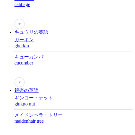
cabbage
♥
キュウリの英語
ガーキン
gherkin
キューカンバ
cucumber
♥
銀杏の英語
ギンコー・ナット
ginkgo nut
メイドンヘラ・トリー
maidenhair tree