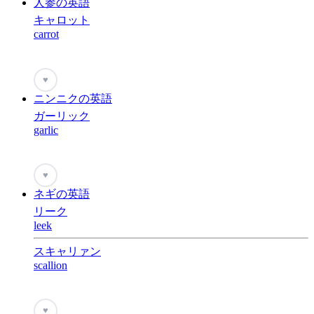
人参の英語
キャロット
carrot
♥
ニンニクの英語
ガーリック
garlic
♥
ネギの英語
リーク
leek
スキャリァン
scallion
♥