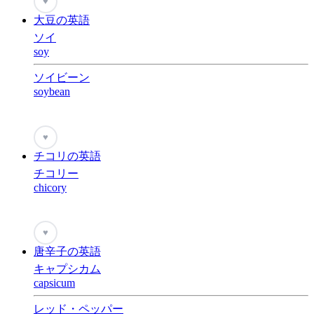
♥
大豆の英語
ソイ
soy
ソイビーン
soybean
♥
チコリの英語
チコリー
chicory
♥
唐辛子の英語
キャプシカム
capsicum
レッド・ペッパー