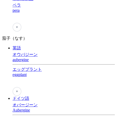
ペラ
pera
♥
茄子（なす）
英語
オウバジーン
aubergine
エッグプラント
eggplant
♥
ドイツ語
オバージーン
Aubergine