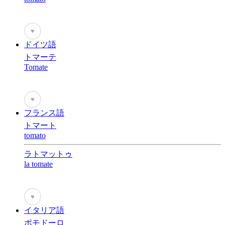
♥
ドイツ語
トマーテ
Tomate
♥
フランス語
トマート
tomato
ラトマットゥ
la tomate
♥
イタリア語
ポモドーロ