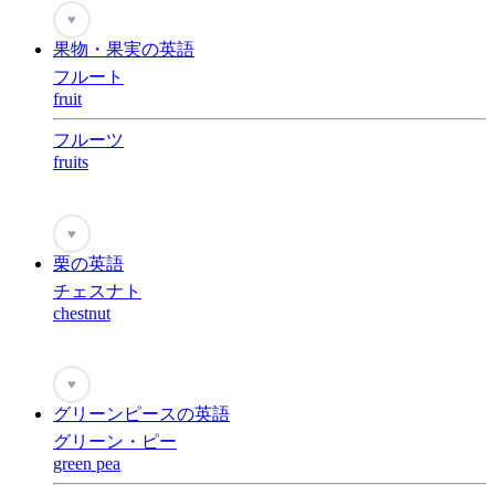
♥
果物・果実の英語
フルート
fruit
フルーツ
fruits
♥
栗の英語
チェスナト
chestnut
♥
グリーンピースの英語
グリーン・ピー
green pea