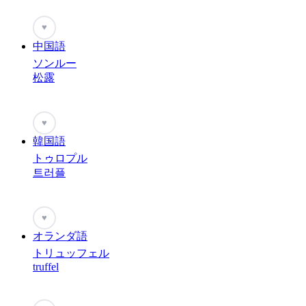
♥
中国語
ソンルー
松露
♥
韓国語
トゥロプル
트러플
♥
オランダ語
トリュッフェル
truffel