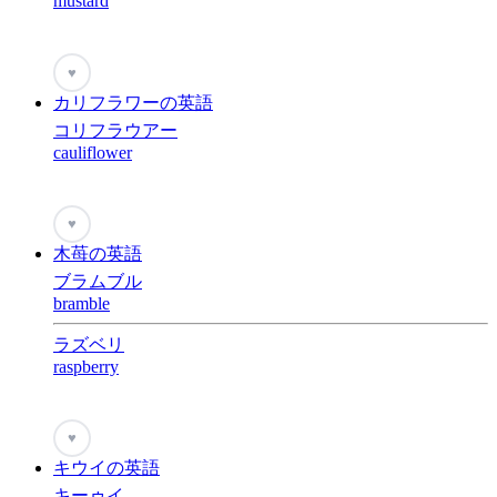
mustard
♥
カリフラワーの英語
コリフラウアー
cauliflower
♥
木苺の英語
ブラムブル
bramble
ラズベリ
raspberry
♥
キウイの英語
キーゥイ