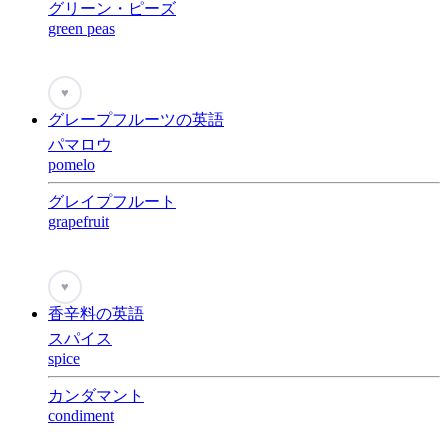
グリーン・ピーズ
green peas
♥
グレープフルーツの英語
パマロウ
pomelo
グレイプフルート
grapefruit
♥
香辛料の英語
スパイス
spice
カンダマント
condiment