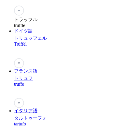
♥
トラッフル
truffle
ドイツ語
トリュッフェル
Trüffel
♥
フランス語
トリュフ
truffe
♥
イタリア語
タルトゥーフォ
tartufo