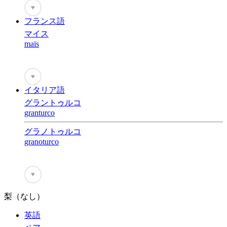
♥
フランス語
マイス
maïs
♥
イタリア語
グラントゥルコ
granturco
グラノトゥルコ
granoturco
♥
梨（なし）
英語