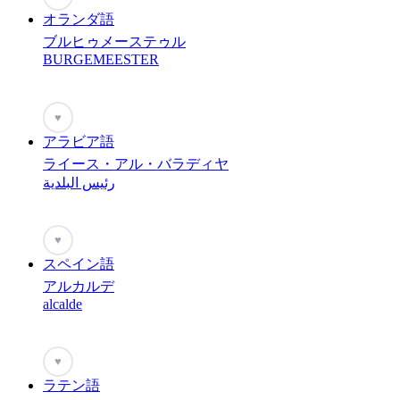
オランダ語
ブルヒゥメーステゥル
BURGEMEESTER
♥
アラビア語
ライース・アル・バラディヤ
رئيس البلدية
♥
スペイン語
アルカルデ
alcalde
♥
ラテン語