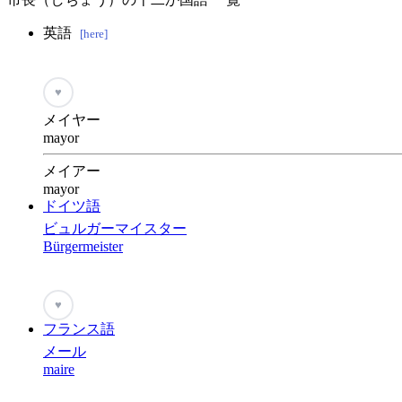
英語
[here]
♥
メイヤー
mayor
メイアー
mayor
ドイツ語
ビュルガーマイスター
Bürgermeister
♥
フランス語
メール
maire