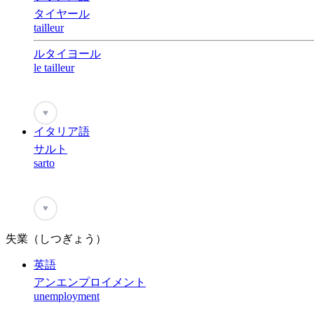
タイヤール
tailleur
ルタイヨール
le tailleur
♥
イタリア語
サルト
sarto
♥
失業（しつぎょう）
英語
アンエンプロイメント
unemployment