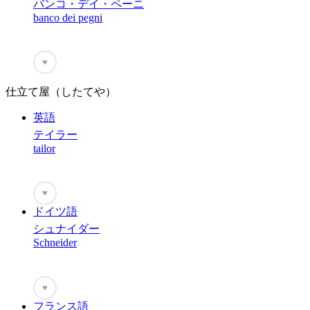
バンコ・デイ・ペーニ
banco dei pegni
♥
仕立て屋（したてや）
英語
テイラー
tailor
♥
ドイツ語
シュナイダー
Schneider
♥
フランス語