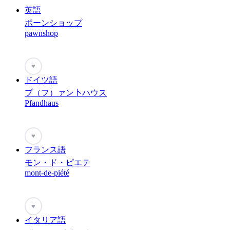
英語
ポーンショップ
pawnshop
♥
ドイツ語
プ（フ）ァン卜ハウス
Pfandhaus
♥
フランス語
モン・ド・ピエテ
mont-de-piété
♥
イタリア語