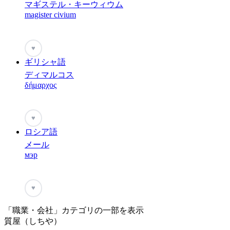
マギステル・キーウィウム
magister civium
♥
ギリシャ語
ディマルコス
δήμαρχος
♥
ロシア語
メール
мэр
♥
「職業・会社」カテゴリの一部を表示
質屋（しちや）