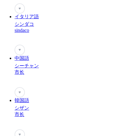
♥
イタリア語
シンダコ
sindaco
♥
中国語
シーチャン
市长
♥
韓国語
シザン
市长
♥