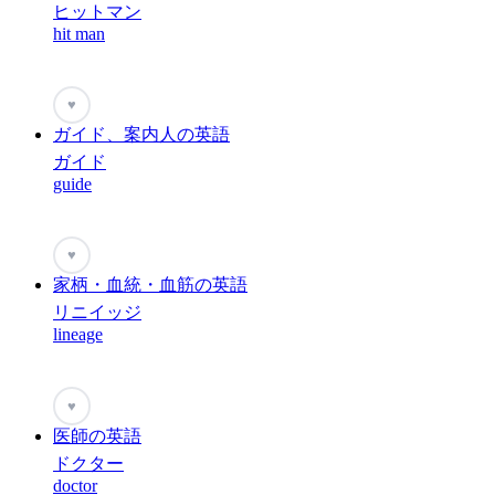
ヒットマン
hit man
♥
ガイド、案内人の英語
ガイド
guide
♥
家柄・血統・血筋の英語
リニイッジ
lineage
♥
医師の英語
ドクター
doctor