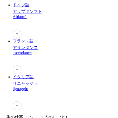
ドイツ語
アップクンフト
Abkunft
♥
フランス語
アサンダンス
ascendance
♥
イタリア語
リニャッジョ
lignaggio
♥
一生の仕事（いっしょうのしごと）