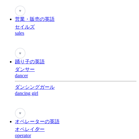
♥
営業・販売の英語
セイルズ
sales
♥
踊り子の英語
ダンサー
dancer
ダンシングガール
dancing girl
♥
オペレーターの英語
オペレイ夕ー
operator