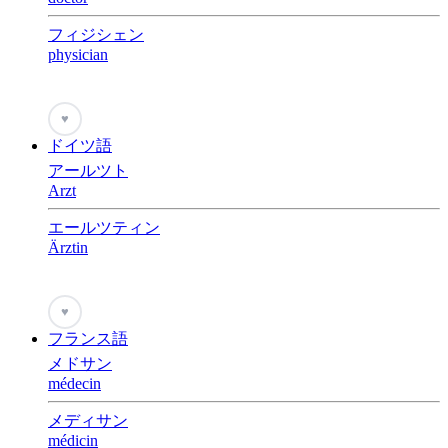
フィジシェン
physician
♥
ドイツ語
アールツト
Arzt
エールツティン
Ärztin
♥
フランス語
メドサン
médecin
メディサン
médicin