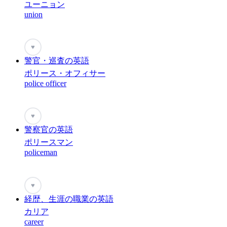
ユーニョン
union
♥
警官・巡査の英語
ポリース・オフィサー
police officer
♥
警察官の英語
ポリースマン
policeman
♥
経歴、生涯の職業の英語
カリア
career