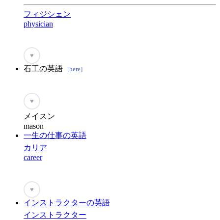
フィジシェン
physician
♥
石工の英語
[here]
♥
メイスン
mason
一生の仕事の英語
カリア
career
♥
インストラクターの英語
インストラクター