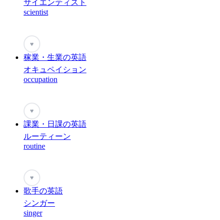
サイエンティスト
scientist
♥
稼業・生業の英語
オキュペイション
occupation
♥
課業・日課の英語
ルーティーン
routine
♥
歌手の英語
シンガー
singer