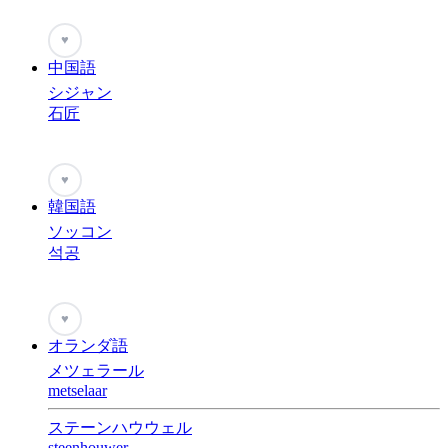
♥
中国語
シジャン
石匠
♥
韓国語
ソッコン
석공
♥
オランダ語
メツェラール
metselaar
ステーンハウウェル
steenhouwer