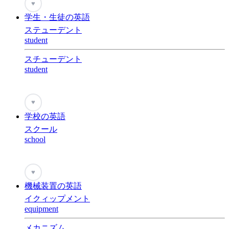
♥
学生・生徒の英語
ステューデント
student
スチューデント
student
♥
学校の英語
スクール
school
♥
機械装置の英語
イクィップメント
equipment
メカニズム