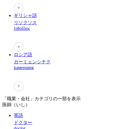
♥
ギリシャ語
リソクソス
λιθοξόος
♥
ロシア語
カーミェンシチク
каменщик
♥
「職業・会社」カテゴリの一部を表示
医師（いし）
英語
ドクター
doctor