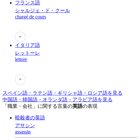
フランス語
シャルジェ・ド・クール
chargé de cours
♥
イタリア語
レットーレ
lettore
♥
スペイン語・ラテン語・ギリシャ語・ロシア語を見る
中国語・韓国語・オランダ語・アラビア語を見る
「職業・会社」に関する言葉の
英語
の表現
暗殺者の英語
アサシン
assassin