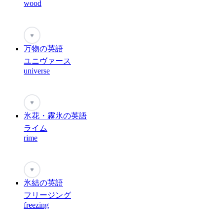
wood
♥
万物の英語
ユニヴァース
universe
♥
氷花・霧氷の英語
ライム
rime
♥
氷結の英語
フリージング
freezing