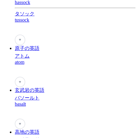
hassock
タソック
tussock
♥
原子の英語
アトム
atom
♥
玄武岩の英語
バソールト
basalt
♥
高地の英語