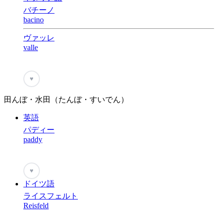
バチーノ
bacino
ヴァッレ
valle
♥
田んぼ・水田（たんぼ・すいでん）
英語
パディー
paddy
♥
ドイツ語
ライスフェルト
Reisfeld