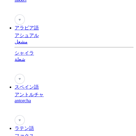
♥
アラビア語
アシュアル
مشعل
シャイラ
شعلة
♥
スペイン語
アントルチャ
antorcha
♥
ラテン語
ファクス