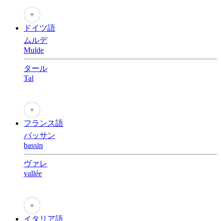
♥
ドイツ語
ムルデ
Mulde
タール
Tal
♥
フランス語
バッサン
bassin
ヴァレ
vallée
♥
イタリア語