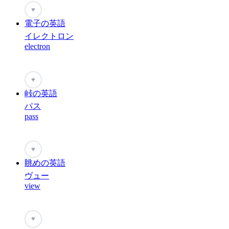
♥
電子の英語
イレクトロン
electron
♥
峠の英語
パス
pass
♥
眺めの英語
ヴュー
view
♥