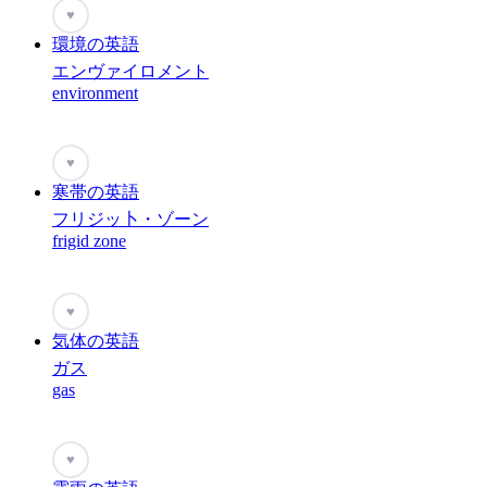
♥
環境の英語
エンヴァイロメント
environment
♥
寒帯の英語
フリジッ卜・ゾーン
frigid zone
♥
気体の英語
ガス
gas
♥