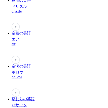
霧雨の英語
ドリズル
drizzle
♥
空気の英語
エア
air
♥
空洞の英語
ホロウ
hollow
♥
草むらの英語
ハサック