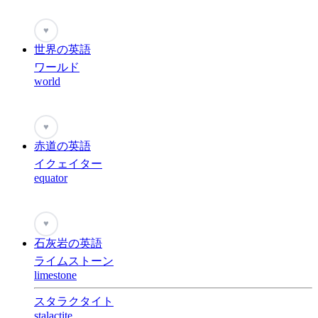
♥
世界の英語
ワールド
world
♥
赤道の英語
イクェイター
equator
♥
石灰岩の英語
ライムストーン
limestone
スタラクタイト
stalactite