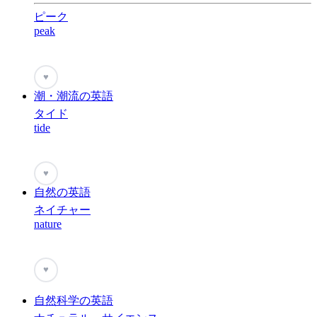
ピーク
peak
♥
潮・潮流の英語
タイド
tide
♥
自然の英語
ネイチャー
nature
♥
自然科学の英語