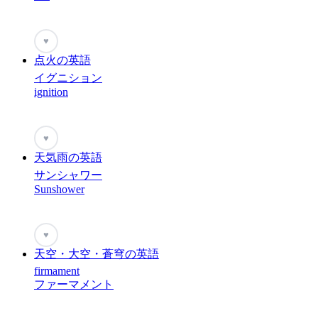
♥
点火の英語
イグニション
ignition
♥
天気雨の英語
サンシャワー
Sunshower
♥
天空・大空・蒼穹の英語
firmament
ファーマメント