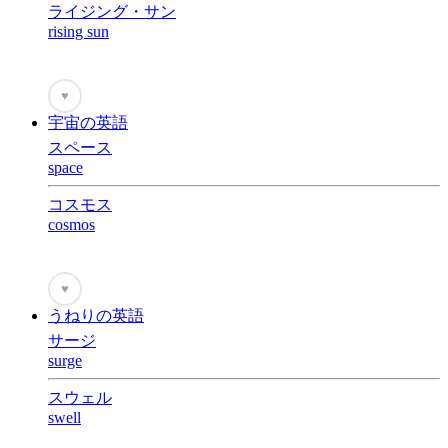
ライジング・サン
rising sun
♥
宇宙の英語
スペース
space
コスモス
cosmos
♥
うねりの英語
サージ
surge
スウェル
swell