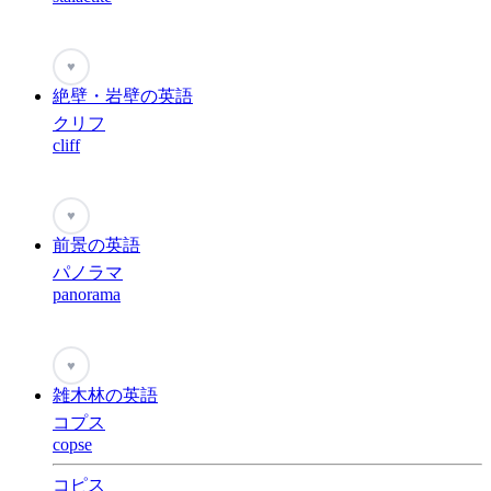
♥
絶壁・岩壁の英語
クリフ
cliff
♥
前景の英語
パノラマ
panorama
♥
雑木林の英語
コプス
copse
コピス