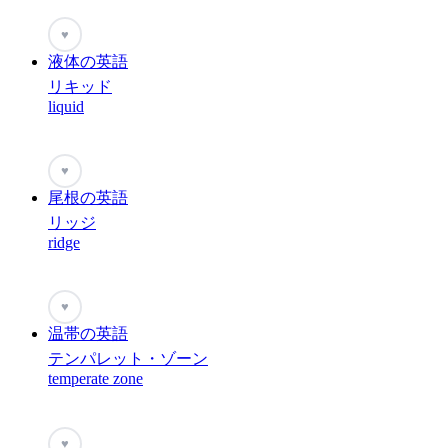
♥
液体の英語
リキッド
liquid
♥
尾根の英語
リッジ
ridge
♥
温帯の英語
テンパレット・ゾーン
temperate zone
♥