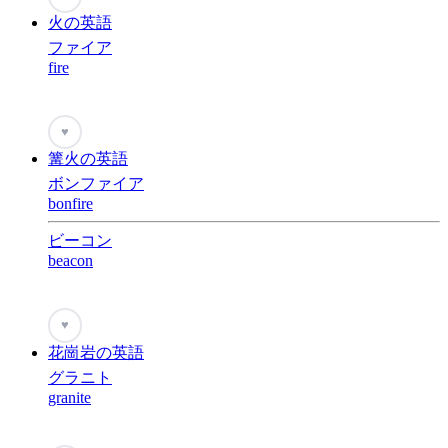
火の英語
ファイア
fire
♥
篝火の英語
ボンファイア
bonfire
ビーコン
beacon
♥
花崗岩の英語
グラニト
granite