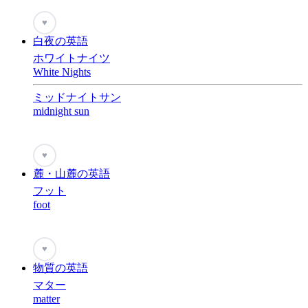
♥
白夜の英語
ホワイトナイツ
White Nights
ミッドナイトサン
midnight sun
♥
麓・山麓の英語
フット
foot
♥
物質の英語
マター
matter