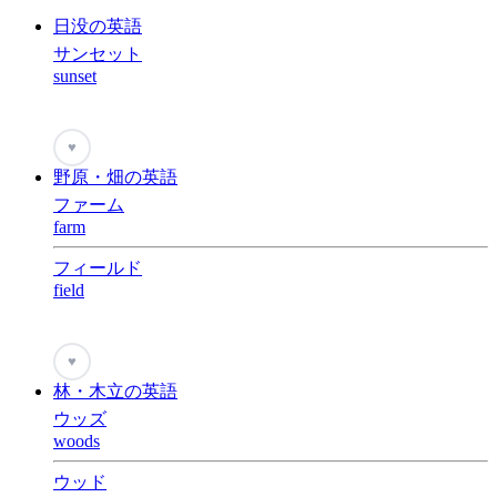
日没の英語
サンセット
sunset
♥
野原・畑の英語
ファーム
farm
フィールド
field
♥
林・木立の英語
ウッズ
woods
ウッド