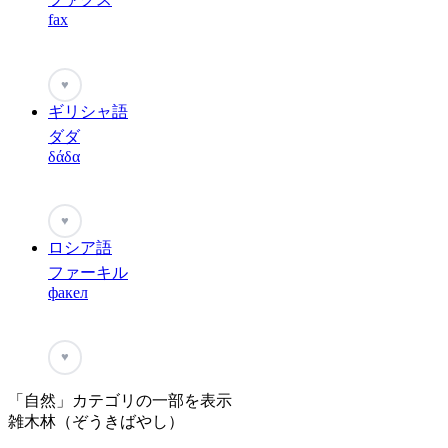
fax
♥
ギリシャ語
ダダ
δάδα
♥
ロシア語
ファーキル
факел
♥
「自然」カテゴリの一部を表示
雑木林（ぞうきばやし）