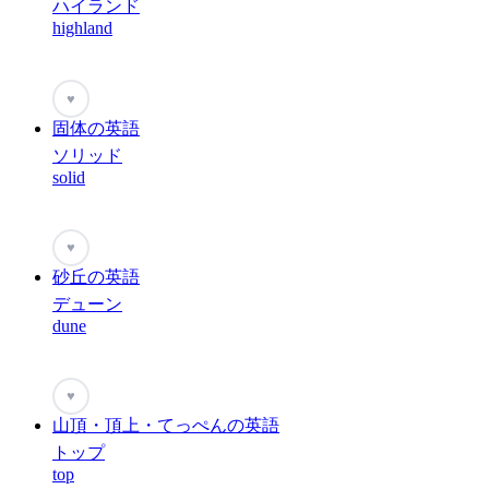
ハイランド
highland
♥
固体の英語
ソリッド
solid
♥
砂丘の英語
デューン
dune
♥
山頂・頂上・てっぺんの英語
トップ
top