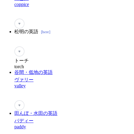
coppice
♥
松明の英語
[here]
♥
トーチ
torch
谷間・低地の英語
ヴァリー
valley
♥
田んぼ・水田の英語
パディー
paddy