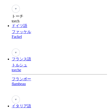
♥
トーチ
torch
ドイツ語
ファッケル
Fackel
♥
フランス語
トルシュ
torche
フランボー
flambeau
♥
イタリア語