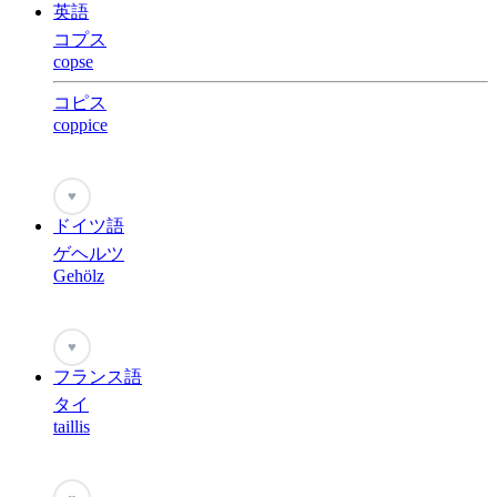
英語
コプス
copse
コピス
coppice
♥
ドイツ語
ゲヘルツ
Gehölz
♥
フランス語
タイ
taillis