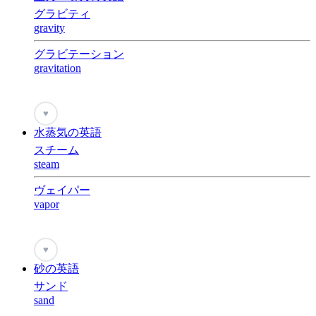
グラビティ
gravity
グラビテーション
gravitation
♥
水蒸気の英語
スチーム
steam
ヴェイパー
vapor
♥
砂の英語
サンド
sand