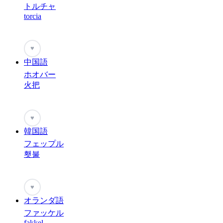
トルチャ
torcia
♥
中国語
ホオバー
火把
♥
韓国語
フェップル
횃불
♥
オランダ語
ファッケル
fakkel