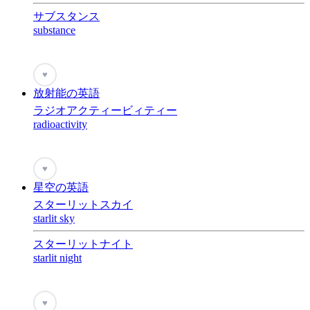
サブスタンス
substance
♥
放射能の英語
ラジオアクティービィティー
radioactivity
♥
星空の英語
スターリットスカイ
starlit sky
スターリットナイト
starlit night
♥