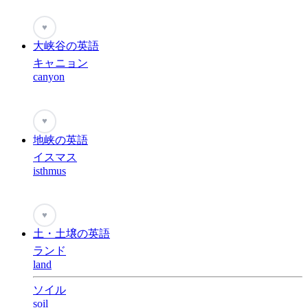
♥
大峡谷の英語
キャニョン
canyon
♥
地峡の英語
イスマス
isthmus
♥
土・土壌の英語
ランド
land
ソイル
soil