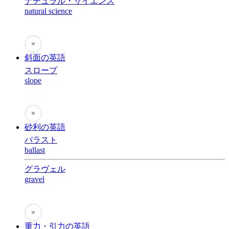
ナチュラル・サイエンス
natural science
♥
斜面の英語
スロープ
slope
♥
砂利の英語
バラスト
ballast
グラヴェル
gravel
♥
重力・引力の英語