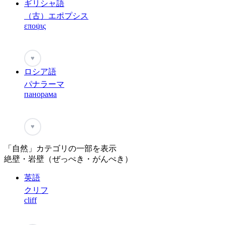
ギリシャ語
（古）エポプシス
εποψις
♥
ロシア語
パナラーマ
панорама
♥
「自然」カテゴリの一部を表示
絶壁・岩壁（ぜっぺき・がんぺき）
英語
クリフ
cliff