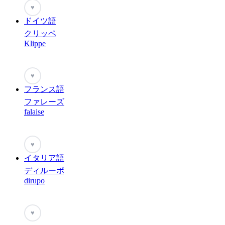
♥
ドイツ語
クリッペ
Klippe
♥
フランス語
ファレーズ
falaise
♥
イタリア語
ディルーポ
dirupo
♥