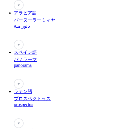
♥
アラビア語
バーヌーラーミィヤ
بانورامية
♥
スペイン語
パノラーマ
panorama
♥
ラテン語
プロスペクトゥス
prospectus
♥