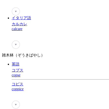
♥
イタリア語
カルカレ
calcare
♥
雑木林（ぞうきばやし）
英語
コプス
copse
コピス
coppice
♥