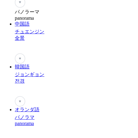
♥
パノラーマ
panorama
中国語
チュエンジン
全景
♥
韓国語
ジョンギョン
전경
♥
オランダ語
パノラマ
panorama