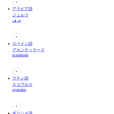
♥
アラビア語
ジュルフ
جرف
♥
スペイン語
アカンティラード
acantilado
♥
ラテン語
スコプルス
scopulus
♥
ギリシャ語