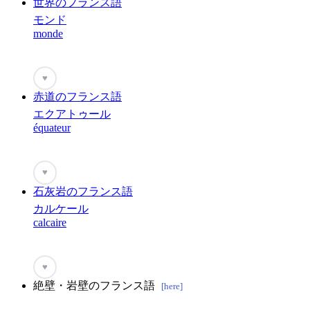
世界のフランス語
モンド
monde
♥
赤道のフランス語
エクアトゥール
équateur
♥
石灰岩のフランス語
カルケール
calcaire
♥
絶壁・岩壁のフランス語
[here]