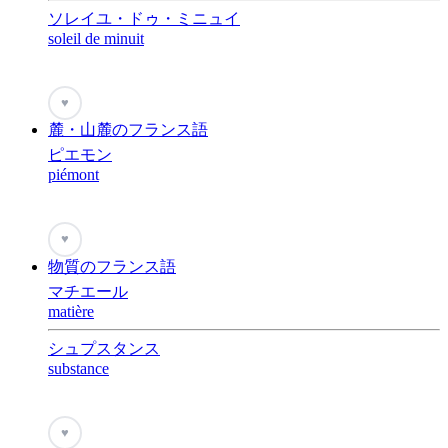
ソレイユ・ドゥ・ミニュイ
soleil de minuit
♥
麓・山麓のフランス語
ピエモン
piémont
♥
物質のフランス語
マチエール
matière
シュプスタンス
substance
♥