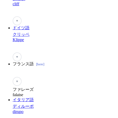
cliff
♥
ドイツ語
クリッペ
Klippe
♥
フランス語
[here]
♥
ファレーズ
falaise
イタリア語
ディルーポ
dirupo