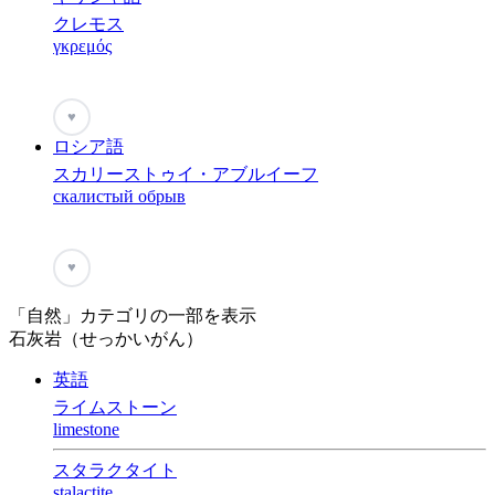
クレモス
γκρεμός
♥
ロシア語
スカリーストゥイ・アブルイーフ
скалистый обрыв
♥
「自然」カテゴリの一部を表示
石灰岩（せっかいがん）
英語
ライムストーン
limestone
スタラクタイト
stalactite