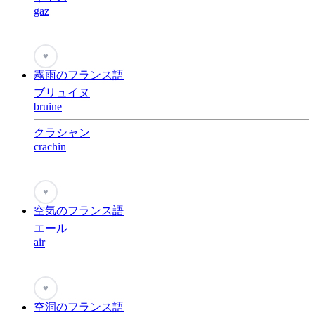
gaz
♥
霧雨のフランス語
ブリュイヌ
bruine
クラシャン
crachin
♥
空気のフランス語
エール
air
♥
空洞のフランス語