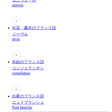
ユニヴェール
univers
♥
氷花・霧氷のフランス語
ジーヴル
givre
♥
氷結のフランス語
コンジェラシオン
congélation
♥
白夜のフランス語
ニュイブランシュ
Nuit blanche