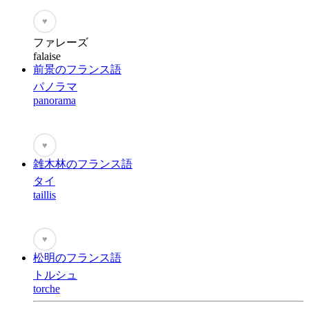
♥
ファレーズ
falaise
前景のフランス語
パノラマ
panorama
♥
雑木林のフランス語
タイ
taillis
♥
松明のフランス語
トルシュ
torche