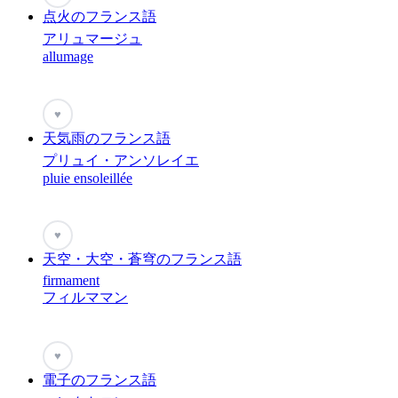
点火のフランス語
アリュマージュ
allumage
♥
天気雨のフランス語
プリュイ・アンソレイエ
pluie ensoleillée
♥
天空・大空・蒼穹のフランス語
firmament
フィルママン
♥
電子のフランス語