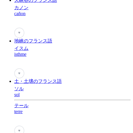
大峡谷のフランス語
カノン
cañon
♥
地峡のフランス語
イスム
isthme
♥
土・土壌のフランス語
ソル
sol
テール
terre
♥