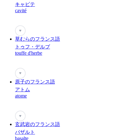
キャビテ
cavité
♥
草むらのフランス語
トゥフ・デルブ
touffe d'herbe
♥
原子のフランス語
アトム
atome
♥
玄武岩のフランス語
バザルト
basalte