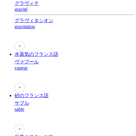
グラヴィテ
gravité
グラヴィタシオン
gravitation
♥
水蒸気のフランス語
ヴァプール
vapeur
♥
砂のフランス語
サブル
sable
♥