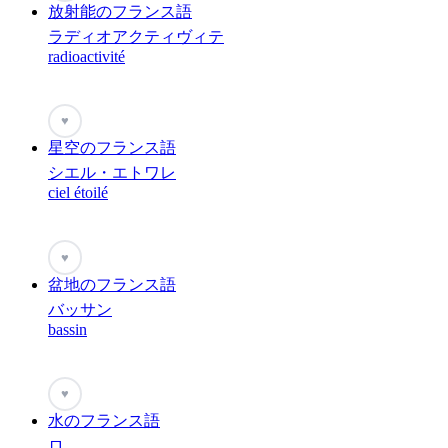
放射能のフランス語
ラディオアクティヴィテ
radioactivité
♥
星空のフランス語
シエル・エトワレ
ciel étoilé
♥
盆地のフランス語
バッサン
bassin
♥
水のフランス語
ロ