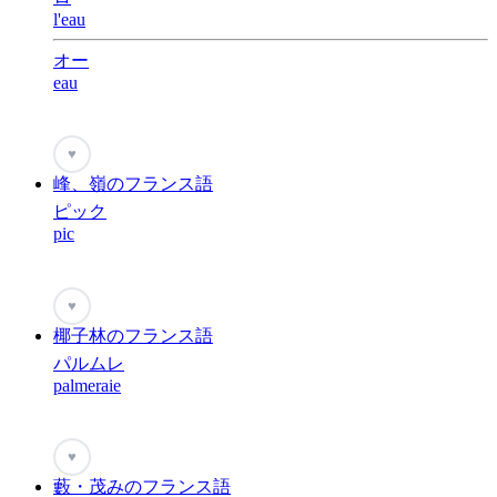
l'eau
オー
eau
♥
峰、嶺のフランス語
ピック
pic
♥
椰子林のフランス語
パルムレ
palmeraie
♥
藪・茂みのフランス語