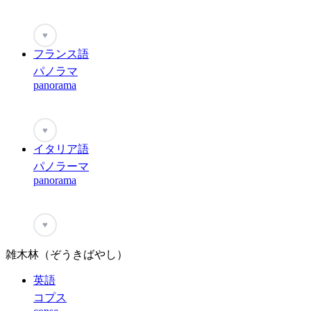
♥
フランス語
パノラマ
panorama
♥
イタリア語
パノラーマ
panorama
♥
雑木林（ぞうきばやし）
英語
コプス