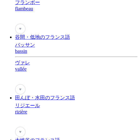
フランボー
flambeau
♥
谷間・低地のフランス語
バッサン
bassin
ヴァレ
vallée
♥
田んぼ・水田のフランス語
リジエール
rizière
♥