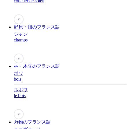
coucher de soleil
♥
野原・畑のフランス語
シャン
champs
♥
林・木立のフランス語
ボワ
bois
ルボワ
le bois
♥
万物のフランス語