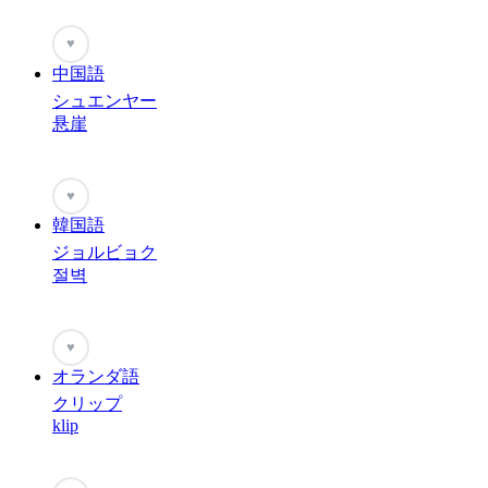
♥
中国語
シュエンヤー
悬崖
♥
韓国語
ジョルビョク
절벽
♥
オランダ語
クリップ
klip