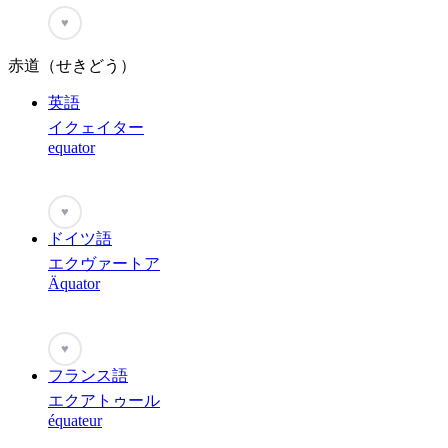
♥
赤道（せきどう）
英語
イクェイター
equator
♥
ドイツ語
エクヴァートア
Äquator
♥
フランス語
エクアトゥール
équateur