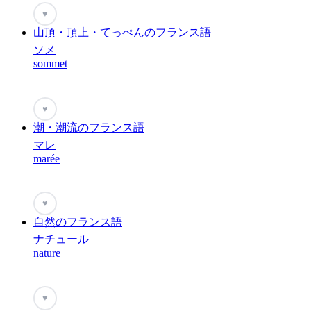
♥
山頂・頂上・てっぺんのフランス語
ソメ
sommet
♥
潮・潮流のフランス語
マレ
marée
♥
自然のフランス語
ナチュール
nature
♥