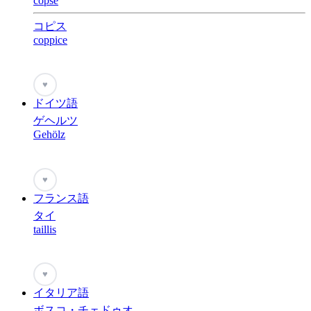
copse
コピス
coppice
♥
ドイツ語
ゲヘルツ
Gehölz
♥
フランス語
タイ
taillis
♥
イタリア語
ボスコ・チェドゥオ