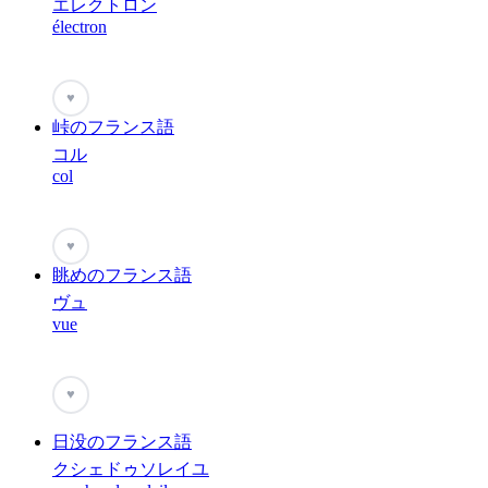
エレクトロン
électron
♥
峠のフランス語
コル
col
♥
眺めのフランス語
ヴュ
vue
♥
日没のフランス語
クシェドゥソレイユ