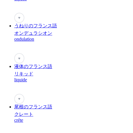
♥
うねりのフランス語
オンデュラシオン
ondulation
♥
液体のフランス語
リキッド
liquide
♥
尾根のフランス語
クレート
créte