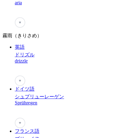
aria
♥
霧雨（きりさめ）
英語
ドリズル
drizzle
♥
ドイツ語
シュプリューレーゲン
Sprühregen
♥
フランス語