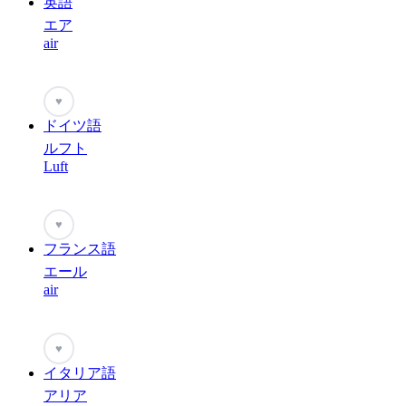
英語
エア
air
♥
ドイツ語
ルフト
Luft
♥
フランス語
エール
air
♥
イタリア語
アリア