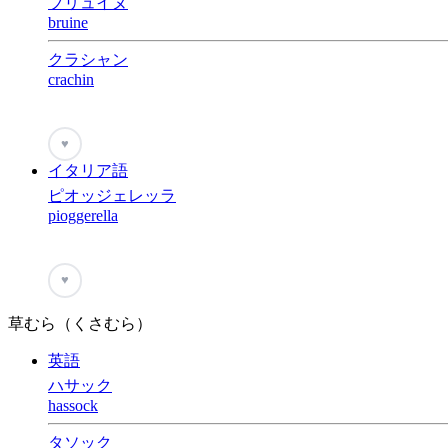
ブリュイヌ
bruine
クラシャン
crachin
♥
イタリア語
ピオッジェレッラ
pioggerella
♥
草むら（くさむら）
英語
ハサック
hassock
タソック