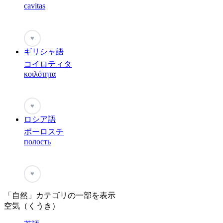
cavitas
♥
ギリシャ語
コイロティタ
κοιλότητα
♥
ロシア語
ポーロスチ
полость
♥
「自然」カテゴリの一部を表示
空気（くうき）