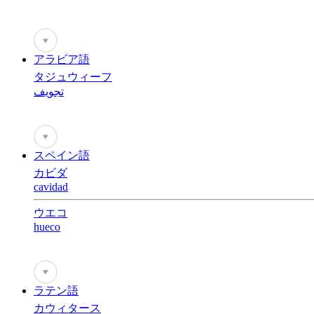
♥
アラビア語
タジュウィーフ
تجويف
♥
スペイン語
カビダ
cavidad
ウエコ
hueco
♥
ラテン語
カウィタース