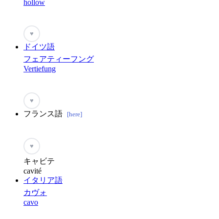
hollow
♥
ドイツ語
フェアティーフング
Vertiefung
♥
フランス語
[here]
♥
キャビテ
cavité
イタリア語
カヴォ
cavo