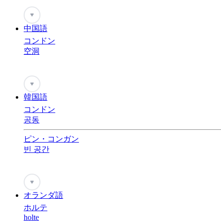
♥
中国語
コンドン
空洞
♥
韓国語
コンドン
공동
ピン・コンガン
빈 공간
♥
オランダ語
ホルテ
holte