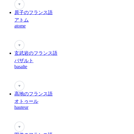
♥
原子のフランス語
アトム
atome
♥
玄武岩のフランス語
バザルト
basalte
♥
高地のフランス語
オトゥール
hauteur
♥