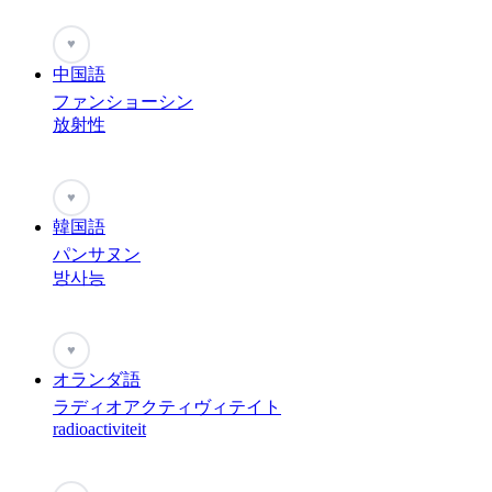
♥
中国語
ファンショーシン
放射性
♥
韓国語
パンサヌン
방사능
♥
オランダ語
ラディオアクティヴィテイト
radioactiviteit