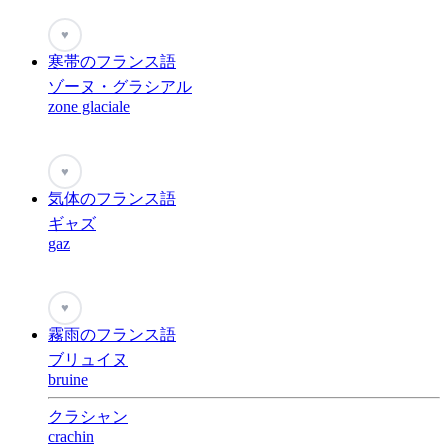
♥
寒帯のフランス語
ゾーヌ・グラシアル
zone glaciale
♥
気体のフランス語
ギャズ
gaz
♥
霧雨のフランス語
ブリュイヌ
bruine
クラシャン
crachin