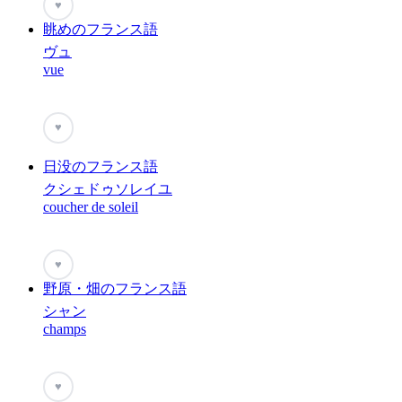
♥
眺めのフランス語
ヴュ
vue
♥
日没のフランス語
クシェドゥソレイユ
coucher de soleil
♥
野原・畑のフランス語
シャン
champs
♥