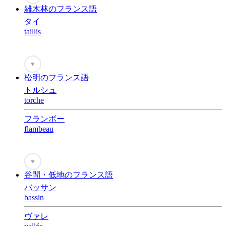
雑木林のフランス語
タイ
taillis
♥
松明のフランス語
トルシュ
torche
フランボー
flambeau
♥
谷間・低地のフランス語
バッサン
bassin
ヴァレ