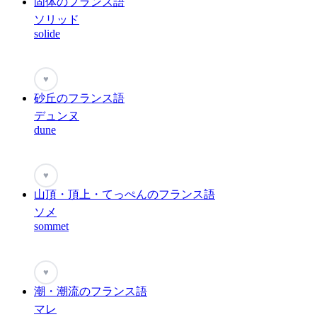
固体のフランス語
ソリッド
solide
♥
砂丘のフランス語
デュンヌ
dune
♥
山頂・頂上・てっぺんのフランス語
ソメ
sommet
♥
潮・潮流のフランス語
マレ