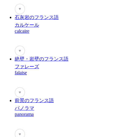
♥
石灰岩のフランス語
カルケール
calcaire
♥
絶壁・岩壁のフランス語
ファレーズ
falaise
♥
前景のフランス語
パノラマ
panorama
♥