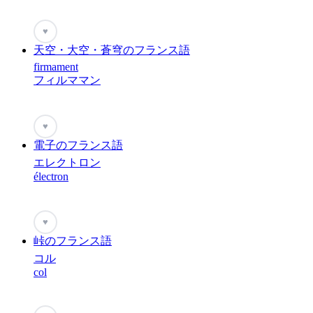
♥
天空・大空・蒼穹のフランス語
firmament
フィルママン
♥
電子のフランス語
エレクトロン
électron
♥
峠のフランス語
コル
col