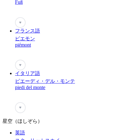
Fuß
♥
フランス語
ピエモン
piémont
♥
イタリア語
ピエーディ・デル・モンテ
piedi del monte
♥
星空（ほしぞら）
英語