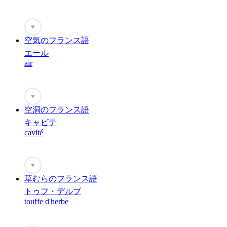
♥
空気のフランス語
エール
air
♥
空洞のフランス語
キャビテ
cavité
♥
草むらのフランス語
トゥフ・デルブ
touffe d'herbe