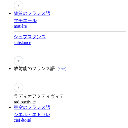
♥
物質のフランス語
マチエール
matière
シュプスタンス
substance
♥
放射能のフランス語
[here]
♥
ラディオアクティヴィテ
radioactivité
星空のフランス語
シエル・エトワレ
ciel étoilé