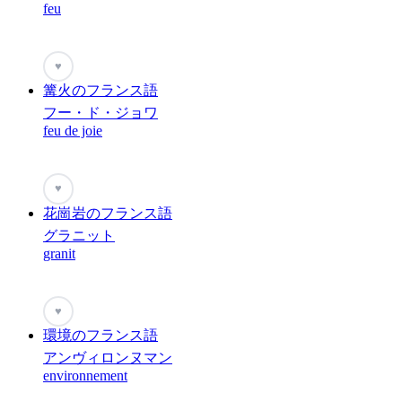
feu
♥
篝火のフランス語
フー・ド・ジョワ
feu de joie
♥
花崗岩のフランス語
グラニット
granit
♥
環境のフランス語
アンヴィロンヌマン
environnement