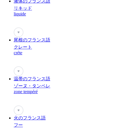
液体のフランス語
リキッド
liquide
♥
尾根のフランス語
クレート
créte
♥
温帯のフランス語
ゾーヌ・タンペレ
zone tempéré
♥
火のフランス語
フー