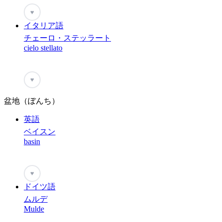
♥
イタリア語
チェーロ・ステッラート
cielo stellato
♥
盆地（ぼんち）
英語
ベイスン
basin
♥
ドイツ語
ムルデ
Mulde