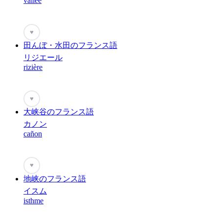
vallée
♥
田んぼ・水田のフランス語
リジエール
rizière
♥
大峡谷のフランス語
カノン
cañon
♥
地峡のフランス語
イスム
isthme