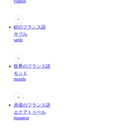
vapeur
♥
砂のフランス語
サブル
sable
♥
世界のフランス語
モンド
monde
♥
赤道のフランス語
エクアトゥール
équateur