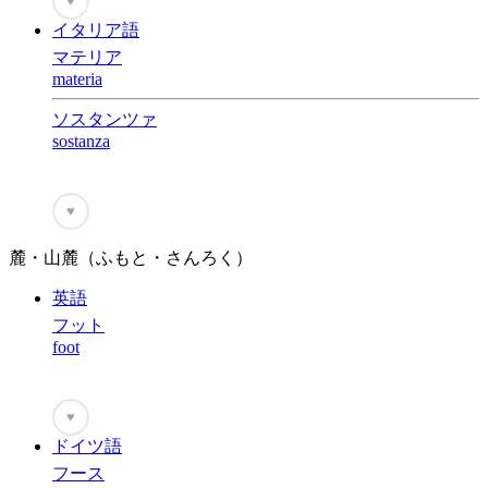
♥
イタリア語
マテリア
materia
ソスタンツァ
sostanza
♥
麓・山麓（ふもと・さんろく）
英語
フット
foot
♥
ドイツ語
フース