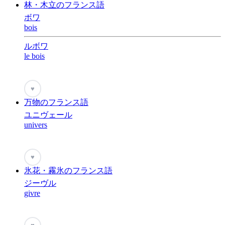
林・木立のフランス語
ボワ
bois
ルボワ
le bois
♥
万物のフランス語
ユニヴェール
univers
♥
氷花・霧氷のフランス語
ジーヴル
givre