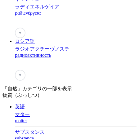
ラディエネルゲイア
ραδιενέργεια
♥
ロシア語
ラジオアクチーヴノスチ
радиоактивность
♥
「自然」カテゴリの一部を表示
物質（ぶっしつ）
英語
マター
matter
サブスタンス
substance