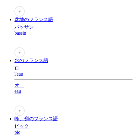
♥
盆地のフランス語
バッサン
bassin
♥
水のフランス語
ロ
l'eau
オー
eau
♥
峰、嶺のフランス語
ピック
pic