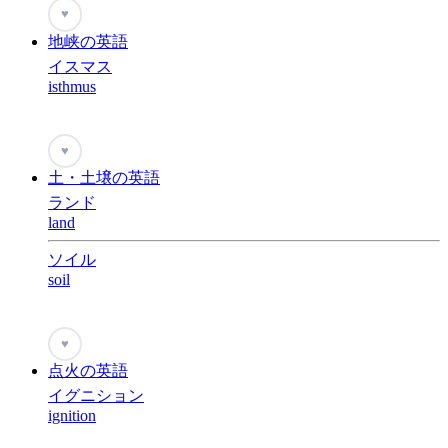
♥
地峡の英語
イスマス
isthmus
♥
土・土壌の英語
ランド
land
ソイル
soil
♥
点火の英語
イグニション
ignition