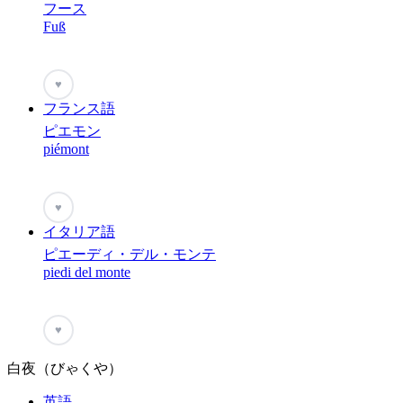
フース
Fuß
♥
フランス語
ピエモン
piémont
♥
イタリア語
ピエーディ・デル・モンテ
piedi del monte
♥
白夜（びゃくや）
英語