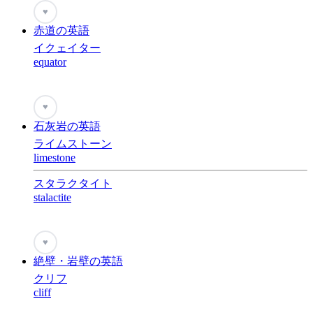
♥
赤道の英語
イクェイター
equator
♥
石灰岩の英語
ライムストーン
limestone
スタラクタイト
stalactite
♥
絶壁・岩壁の英語
クリフ
cliff