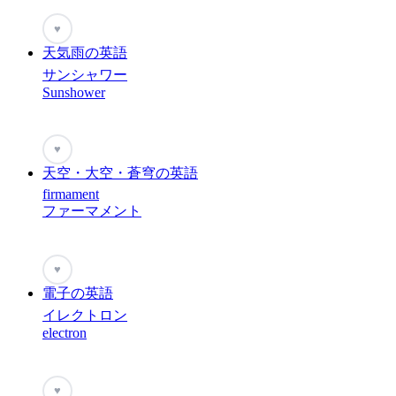
♥
天気雨の英語
サンシャワー
Sunshower
♥
天空・大空・蒼穹の英語
firmament
ファーマメント
♥
電子の英語
イレクトロン
electron
♥