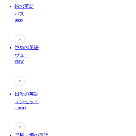
峠の英語
パス
pass
♥
眺めの英語
ヴュー
view
♥
日没の英語
サンセット
sunset
♥
野原・畑の英語