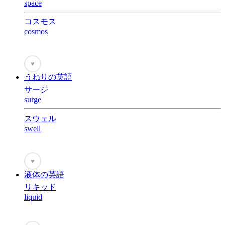
space
コスモス
cosmos
♥
うねりの英語
サージ
surge
スウェル
swell
♥
液体の英語
リキッド
liquid