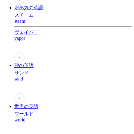
水蒸気の英語
スチーム
steam
ヴェイパー
vapor
♥
砂の英語
サンド
sand
♥
世界の英語
ワールド
world