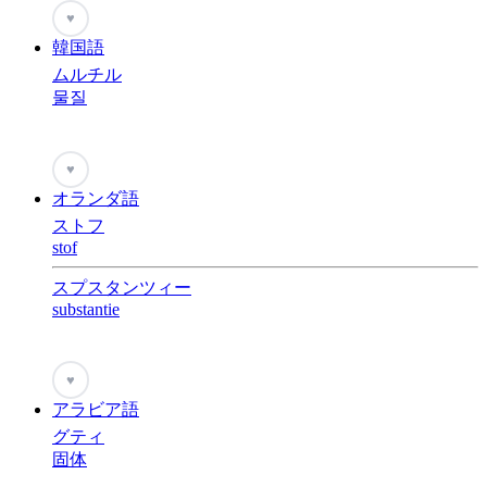
♥
韓国語
ムルチル
물질
♥
オランダ語
ストフ
stof
スプスタンツィー
substantie
♥
アラビア語
グティ
固体