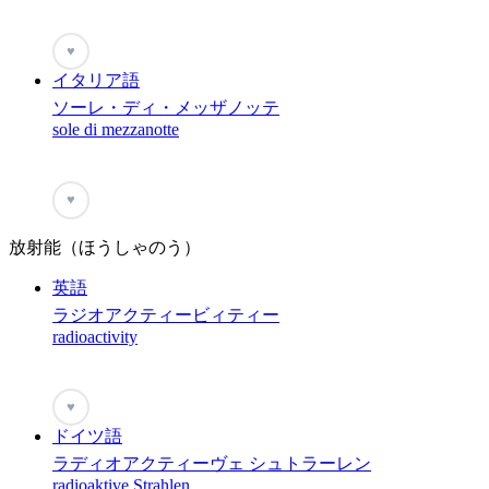
♥
イタリア語
ソーレ・ディ・メッザノッテ
sole di mezzanotte
♥
放射能（ほうしゃのう）
英語
ラジオアクティービィティー
radioactivity
♥
ドイツ語
ラディオアクティーヴェ シュトラーレン
radioaktive Strahlen