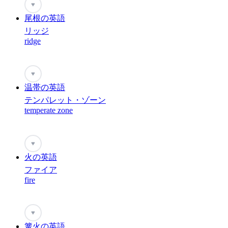
♥
尾根の英語
リッジ
ridge
♥
温帯の英語
テンパレット・ゾーン
temperate zone
♥
火の英語
ファイア
fire
♥
篝火の英語