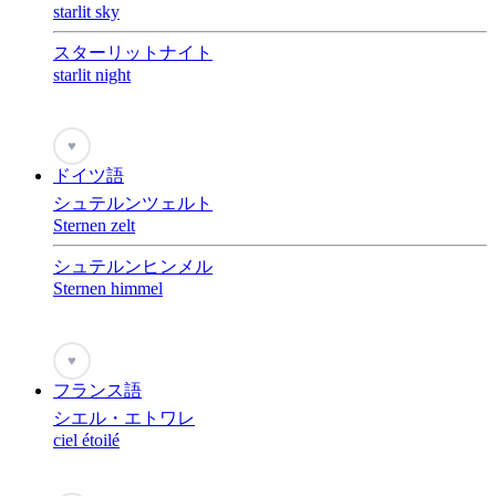
starlit sky
スターリットナイト
starlit night
♥
ドイツ語
シュテルンツェルト
Sternen zelt
シュテルンヒンメル
Sternen himmel
♥
フランス語
シエル・エトワレ
ciel étoilé