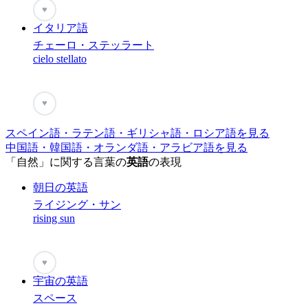
♥
イタリア語
チェーロ・ステッラート
cielo stellato
♥
スペイン語・ラテン語・ギリシャ語・ロシア語を見る
中国語・韓国語・オランダ語・アラビア語を見る
「自然」に関する言葉の
英語
の表現
朝日の英語
ライジング・サン
rising sun
♥
宇宙の英語
スペース