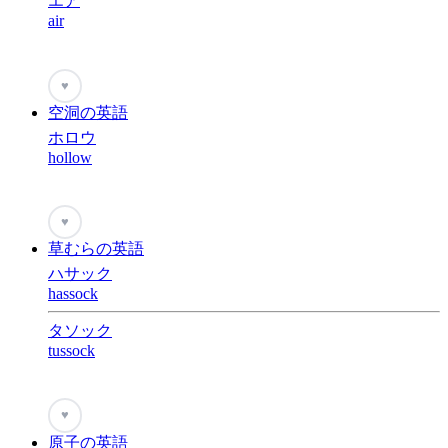
エア
air
♥
空洞の英語
ホロウ
hollow
♥
草むらの英語
ハサック
hassock
タソック
tussock
♥
原子の英語