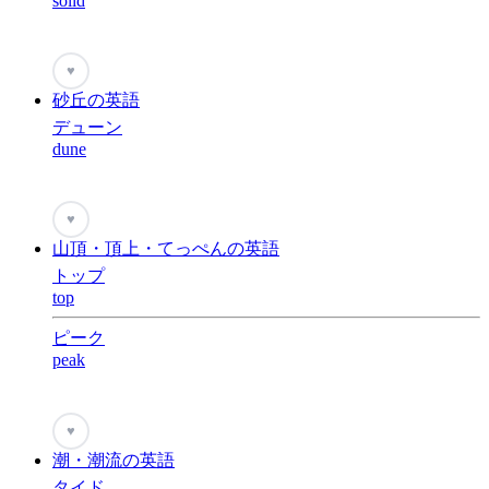
solid
♥
砂丘の英語
デューン
dune
♥
山頂・頂上・てっぺんの英語
トップ
top
ピーク
peak
♥
潮・潮流の英語
タイド