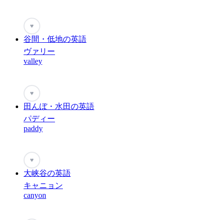
♥
谷間・低地の英語
ヴァリー
valley
♥
田んぼ・水田の英語
パディー
paddy
♥
大峡谷の英語
キャニョン
canyon