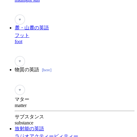
♥
麓・山麓の英語
フット
foot
♥
物質の英語
[here]
♥
マター
matter
サブスタンス
substance
放射能の英語
ラジオアクティービィティー