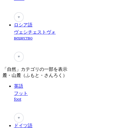
♥
ロシア語
ヴェシチェストヴォ
вещество
♥
「自然」カテゴリの一部を表示
麓・山麓（ふもと・さんろく）
英語
フット
foot
♥
ドイツ語