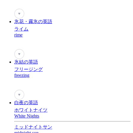
♥
氷花・霧氷の英語
ライム
rime
♥
氷結の英語
フリージング
freezing
♥
白夜の英語
ホワイトナイツ
White Nights
ミッドナイトサン
midnight sun