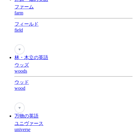
ファーム
farm
フィールド
field
♥
林・木立の英語
ウッズ
woods
ウッド
wood
♥
万物の英語
ユニヴァース
universe