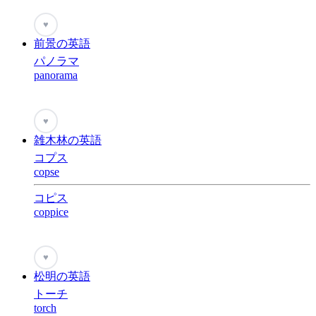
♥
前景の英語
パノラマ
panorama
♥
雑木林の英語
コプス
copse
コピス
coppice
♥
松明の英語
トーチ
torch