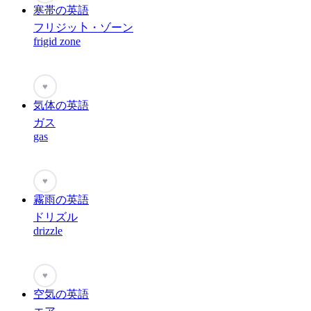
寒帯の英語
フリジッ卜・ゾーン
frigid zone
♥
気体の英語
ガス
gas
♥
霧雨の英語
ドリズル
drizzle
♥
空気の英語