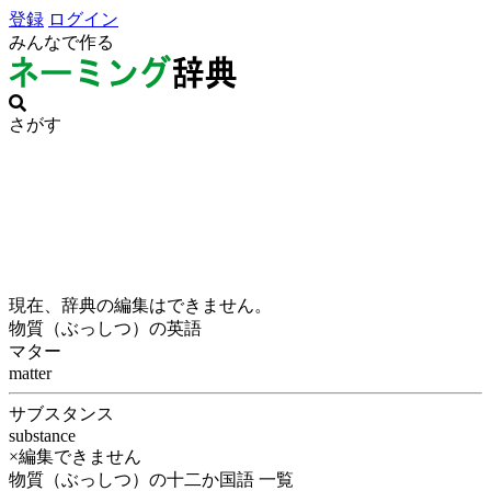
登録
ログイン
みんなで作る
さがす
現在、辞典の編集はできません。
物質（ぶっしつ）の英語
マター
matter
サブスタンス
substance
×編集できません
物質（ぶっしつ）の十二か国語 一覧