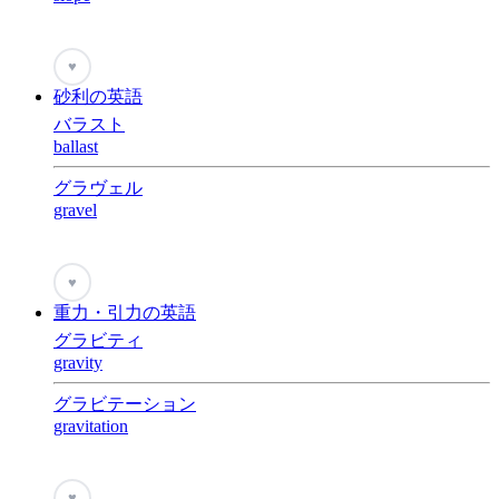
♥
砂利の英語
バラスト
ballast
グラヴェル
gravel
♥
重力・引力の英語
グラビティ
gravity
グラビテーション
gravitation
♥