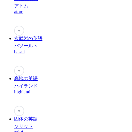
アトム
atom
♥
玄武岩の英語
バソールト
basalt
♥
高地の英語
ハイランド
highland
♥
固体の英語
ソリッド