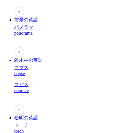
♥
前景の英語
パノラマ
panorama
♥
雑木林の英語
コプス
copse
コピス
coppice
♥
松明の英語
トーチ
torch