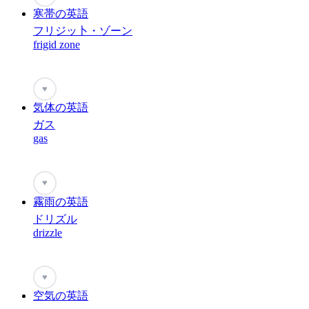
寒帯の英語
フリジッ卜・ゾーン
frigid zone
♥
気体の英語
ガス
gas
♥
霧雨の英語
ドリズル
drizzle
♥
空気の英語