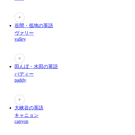
♥
谷間・低地の英語
ヴァリー
valley
♥
田んぼ・水田の英語
パディー
paddy
♥
大峡谷の英語
キャニョン
canyon