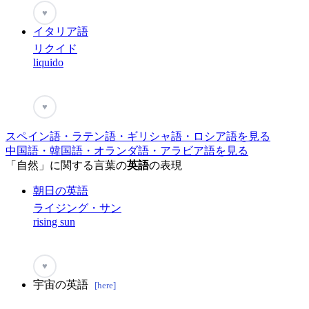
♥
イタリア語
リクイド
liquido
♥
スペイン語・ラテン語・ギリシャ語・ロシア語を見る
中国語・韓国語・オランダ語・アラビア語を見る
「自然」に関する言葉の
英語
の表現
朝日の英語
ライジング・サン
rising sun
♥
宇宙の英語
[here]