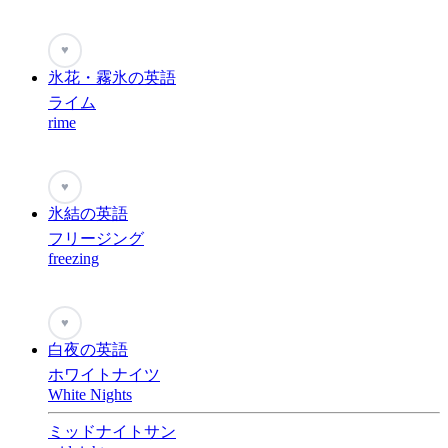
♥
氷花・霧氷の英語
ライム
rime
♥
氷結の英語
フリージング
freezing
♥
白夜の英語
ホワイトナイツ
White Nights
ミッドナイトサン