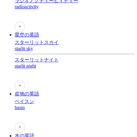
ラジオアクティービィティー
radioactivity
♥
星空の英語
スターリットスカイ
starlit sky
スターリットナイト
starlit night
♥
盆地の英語
ベイスン
basin
♥
水の英語