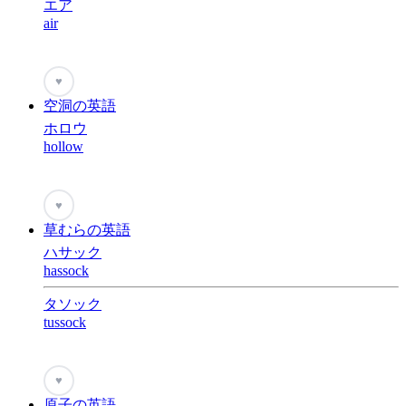
エア
air
♥
空洞の英語
ホロウ
hollow
♥
草むらの英語
ハサック
hassock
タソック
tussock
♥
原子の英語