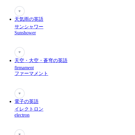
♥
天気雨の英語
サンシャワー
Sunshower
♥
天空・大空・蒼穹の英語
firmament
ファーマメント
♥
電子の英語
イレクトロン
electron
♥