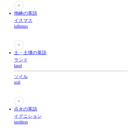
♥
地峡の英語
イスマス
isthmus
♥
土・土壌の英語
ランド
land
ソイル
soil
♥
点火の英語
イグニション
ignition