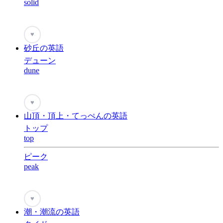
solid
♥
砂丘の英語
デューン
dune
♥
山頂・頂上・てっぺんの英語
トップ
top
ピーク
peak
♥
潮・潮流の英語