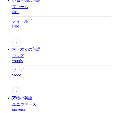
野原・畑の英語
ファーム
farm
フィールド
field
♥
林・木立の英語
ウッズ
woods
ウッド
wood
♥
万物の英語
ユニヴァース
universe