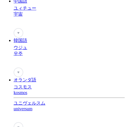
中国語
ユィチュー
宇宙
♥
韓国語
ウジュ
우주
♥
オランダ語
コスモス
kosmos
ユニヴェルスム
universum