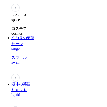
♥
スペース
space
コスモス
cosmos
うねりの英語
サージ
surge
スウェル
swell
♥
液体の英語
リキッド
liquid