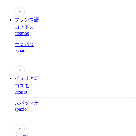
♥
フランス語
コスモス
cosmos
エスパス
espace
♥
イタリア語
コスモ
cosmo
スパツィオ
spazio
♥