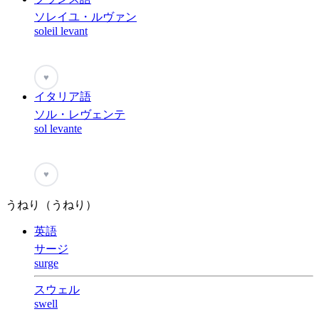
ソレイユ・ルヴァン
soleil levant
♥
イタリア語
ソル・レヴェンテ
sol levante
♥
うねり（うねり）
英語
サージ
surge
スウェル
swell