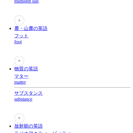
midnight sun
♥
麓・山麓の英語
フット
foot
♥
物質の英語
マター
matter
サブスタンス
substance
♥
放射能の英語