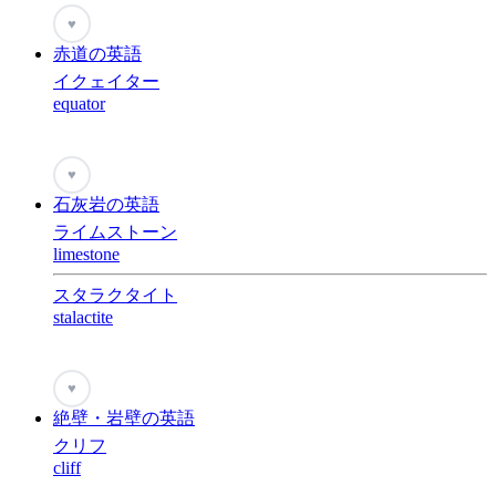
♥
赤道の英語
イクェイター
equator
♥
石灰岩の英語
ライムストーン
limestone
スタラクタイト
stalactite
♥
絶壁・岩壁の英語
クリフ
cliff