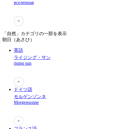
вселенная
♥
「自然」カテゴリの一部を表示
朝日（あさひ）
英語
ライジング・サン
rising sun
♥
ドイツ語
モルゲンゾンネ
Morgensonne
♥
フランス語