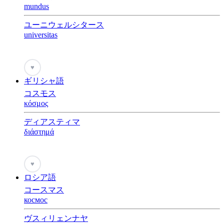
mundus
ユーニウェルシタース
universitas
♥
ギリシャ語
コスモス
κόσμος
ディアスティマ
διάστημά
♥
ロシア語
コースマス
космос
ヴスィリェンナヤ