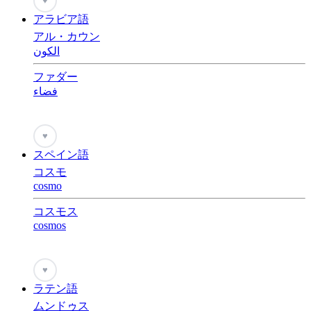
♥
アラビア語
アル・カウン
الكون
ファダー
فضاء
♥
スペイン語
コスモ
cosmo
コスモス
cosmos
♥
ラテン語
ムンドゥス