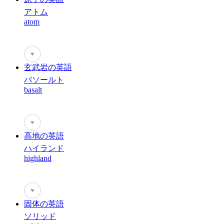
アトム
atom
♥
玄武岩の英語
バソールト
basalt
♥
高地の英語
ハイランド
highland
♥
固体の英語
ソリッド