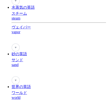
♥
水蒸気の英語
スチーム
steam
ヴェイパー
vapor
♥
砂の英語
サンド
sand
♥
世界の英語
ワールド
world