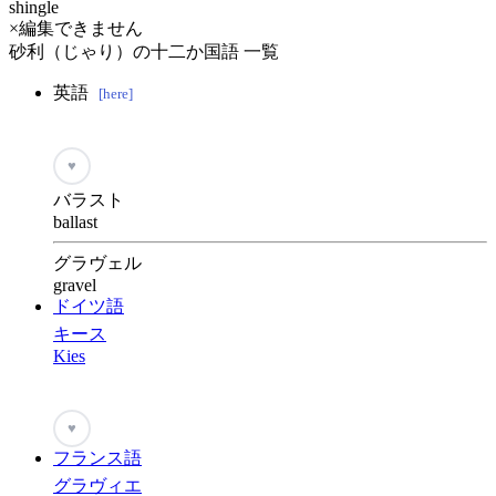
shingle
×編集できません
砂利（じゃり）の十二か国語 一覧
英語
[here]
♥
バラスト
ballast
グラヴェル
gravel
ドイツ語
キース
Kies
♥
フランス語
グラヴィエ