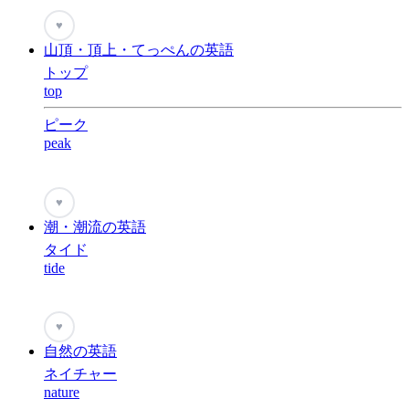
♥
山頂・頂上・てっぺんの英語
トップ
top
ピーク
peak
♥
潮・潮流の英語
タイド
tide
♥
自然の英語
ネイチャー
nature