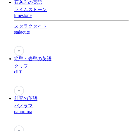
石灰岩の英語
ライムストーン
limestone
スタラクタイト
stalactite
♥
絶壁・岩壁の英語
クリフ
cliff
♥
前景の英語
パノラマ
panorama
♥