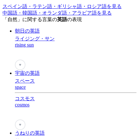
スペイン語・ラテン語・ギリシャ語・ロシア語を見る
中国語・韓国語・オランダ語・アラビア語を見る
「自然」に関する言葉の
英語
の表現
朝日の英語
ライジング・サン
rising sun
♥
宇宙の英語
スペース
space
コスモス
cosmos
♥
うねりの英語