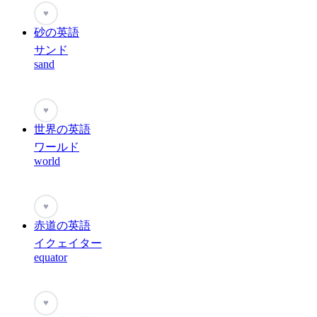
♥
砂の英語
サンド
sand
♥
世界の英語
ワールド
world
♥
赤道の英語
イクェイター
equator
♥