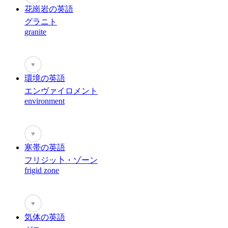
花崗岩の英語
グラニト
granite
♥
環境の英語
エンヴァイロメント
environment
♥
寒帯の英語
フリジッ卜・ゾーン
frigid zone
♥
気体の英語