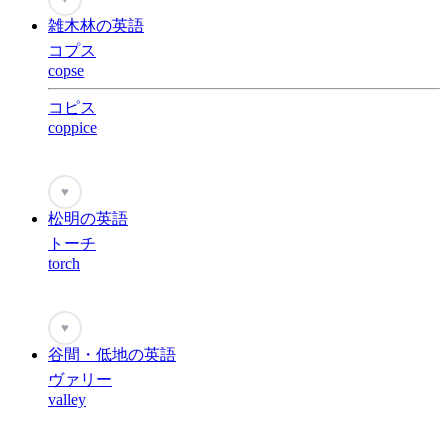
雑木林の英語
コプス
copse
コピス
coppice
♥
松明の英語
トーチ
torch
♥
谷間・低地の英語
ヴァリー
valley