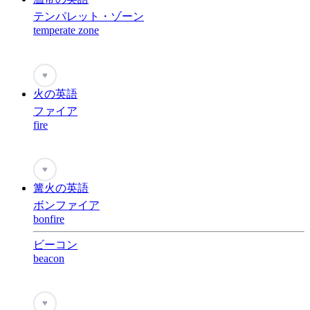
テンパレット・ゾーン
temperate zone
♥
火の英語
ファイア
fire
♥
篝火の英語
ボンファイア
bonfire
ビーコン
beacon
♥