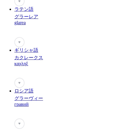
♥
ラテン語
グラーレア
glarea
♥
ギリシャ語
カクレークス
καχληξ
♥
ロシア語
グラーヴィー
гравий
♥