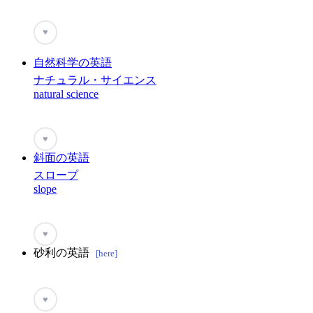
♥
自然科学の英語
ナチュラル・サイエンス
natural science
♥
斜面の英語
スロープ
slope
♥
砂利の英語
[here]
♥