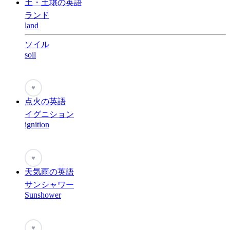
土・土壌の英語
ランド
land
ソイル
soil
♥
点火の英語
イグニション
ignition
♥
天気雨の英語
サンシャワー
Sunshower
♥