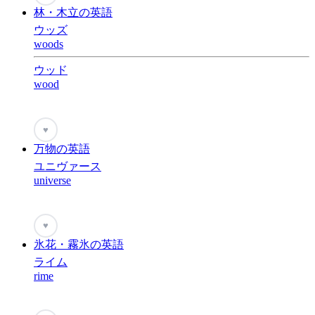
林・木立の英語
ウッズ
woods
ウッド
wood
♥
万物の英語
ユニヴァース
universe
♥
氷花・霧氷の英語
ライム
rime