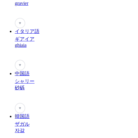
gravier
♥
イタリア語
ギアイア
ghiaia
♥
中国語
シャリー
砂砾
♥
韓国語
ザガル
자갈