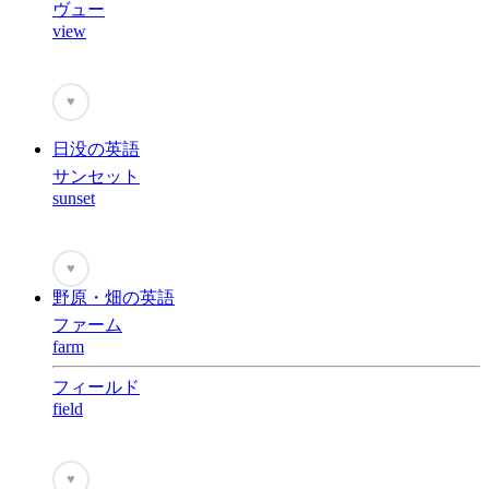
ヴュー
view
♥
日没の英語
サンセット
sunset
♥
野原・畑の英語
ファーム
farm
フィールド
field
♥