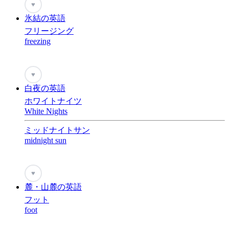
♥
氷結の英語
フリージング
freezing
♥
白夜の英語
ホワイトナイツ
White Nights
ミッドナイトサン
midnight sun
♥
麓・山麓の英語
フット
foot