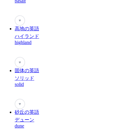
basalt
♥
高地の英語
ハイランド
highland
♥
固体の英語
ソリッド
solid
♥
砂丘の英語
デューン
dune