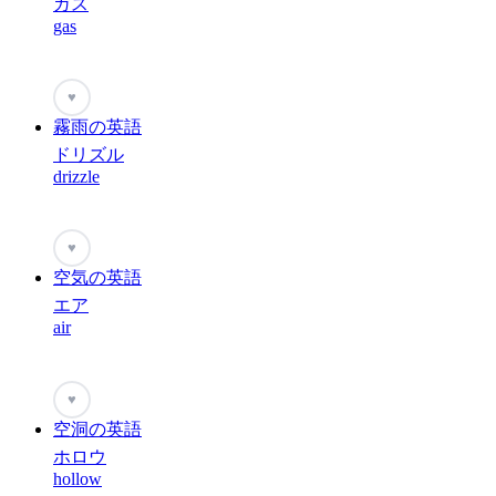
ガス
gas
♥
霧雨の英語
ドリズル
drizzle
♥
空気の英語
エア
air
♥
空洞の英語
ホロウ
hollow