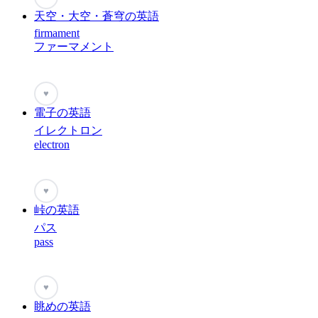
天空・大空・蒼穹の英語
firmament
ファーマメント
♥
電子の英語
イレクトロン
electron
♥
峠の英語
パス
pass
♥
眺めの英語