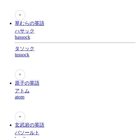
♥
草むらの英語
ハサック
hassock
タソック
tussock
♥
原子の英語
アトム
atom
♥
玄武岩の英語
バソールト