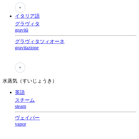
♥
イタリア語
グラヴィタ
gravità
グラヴィタツィオーネ
gravitazione
♥
水蒸気（すいじょうき）
英語
スチーム
steam
ヴェイパー
vapor