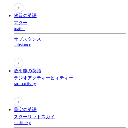
♥
物質の英語
マター
matter
サブスタンス
substance
♥
放射能の英語
ラジオアクティービィティー
radioactivity
♥
星空の英語
スターリットスカイ
starlit sky