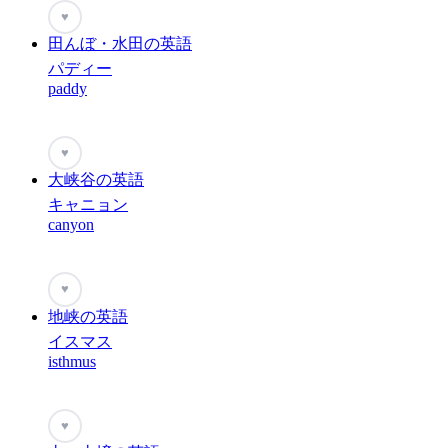
♥
田んぼ・水田の英語
パディー
paddy
♥
大峡谷の英語
キャニョン
canyon
♥
地峡の英語
イスマス
isthmus
♥