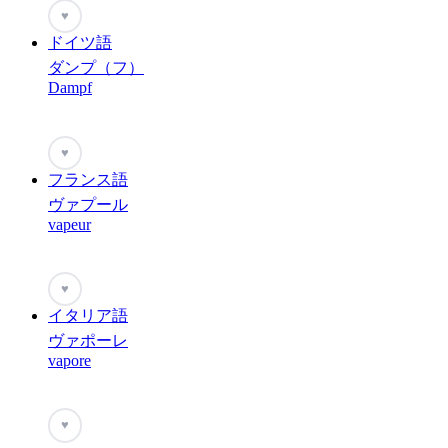
♥
ドイツ語
ダンプ（フ）
Dampf
♥
フランス語
ヴァプール
vapeur
♥
イタリア語
ヴァポーレ
vapore
♥