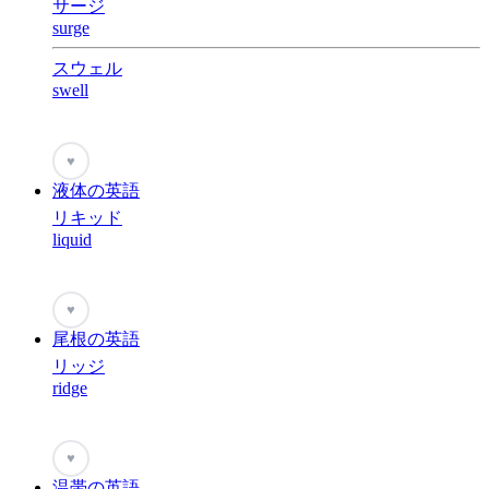
サージ
surge
スウェル
swell
♥
液体の英語
リキッド
liquid
♥
尾根の英語
リッジ
ridge
♥
温帯の英語