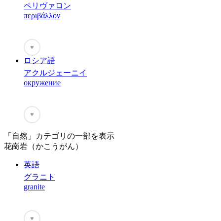
ペリヴァロン
περιβάλλον
♥
ロシア語
アクルジェーニイ
окружение
♥
「自然」カテゴリの一部を表示
花崗岩（かこうがん）
英語
グラニト
granite
♥