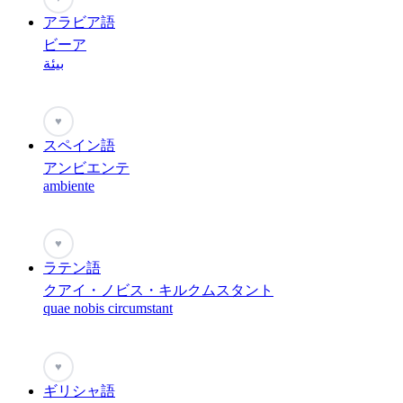
アラビア語
ビーア
بيئة
♥
スペイン語
アンビエンテ
ambiente
♥
ラテン語
クアイ・ノビス・キルクムスタント
quae nobis circumstant
♥
ギリシャ語