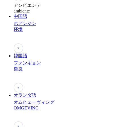
アンビエンテ
ambiente
中国語
ホアンジン
环境
♥
韓国語
ファンギョン
환경
♥
オランダ語
オムヒェーヴィング
OMGEVING
♥