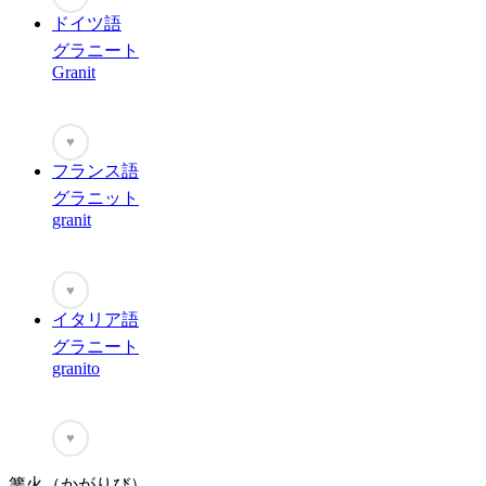
ドイツ語
グラニート
Granit
♥
フランス語
グラニット
granit
♥
イタリア語
グラニート
granito
♥
篝火（かがりび）