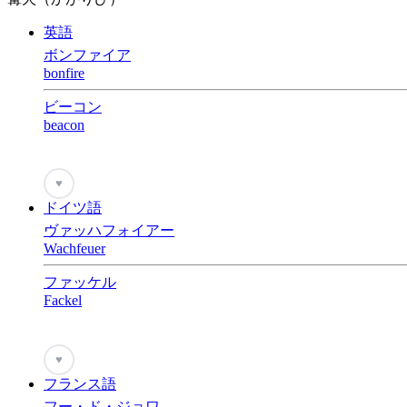
英語
ボンファイア
bonfire
ビーコン
beacon
♥
ドイツ語
ヴァッハフォイアー
Wachfeuer
ファッケル
Fackel
♥
フランス語
フー・ド・ジョワ