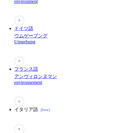
environment
♥
ドイツ語
ウムゲーブング
Umgebung
♥
フランス語
アンヴィロンヌマン
environnement
♥
イタリア語
[here]
♥