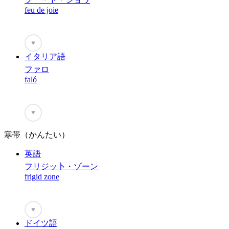
feu de joie
♥
イタリア語
ファロ
faló
♥
寒帯（かんたい）
英語
フリジッ卜・ゾーン
frigid zone
♥
ドイツ語