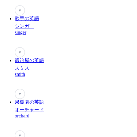
♥
歌手の英語
シンガー
singer
♥
鍛冶屋の英語
スミス
smith
♥
果樹園の英語
オーチャード
orchard
♥