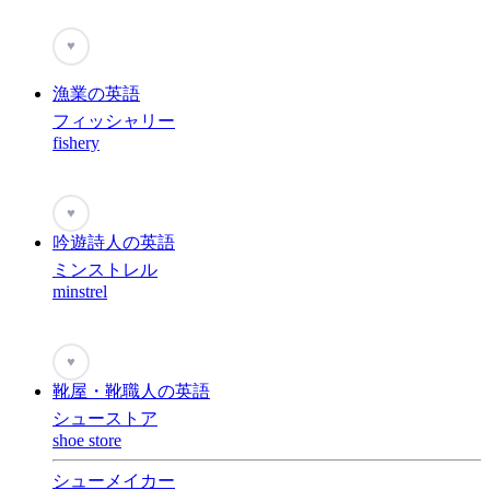
♥
漁業の英語
フィッシャリー
fishery
♥
吟遊詩人の英語
ミンストレル
minstrel
♥
靴屋・靴職人の英語
シューストア
shoe store
シューメイカー