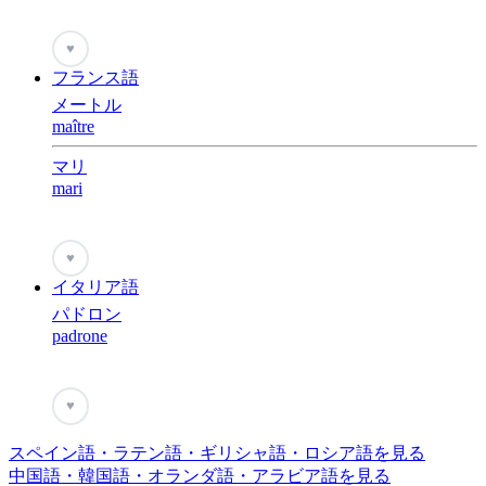
♥
フランス語
メートル
maître
マリ
mari
♥
イタリア語
パドロン
padrone
♥
スペイン語・ラテン語・ギリシャ語・ロシア語を見る
中国語・韓国語・オランダ語・アラビア語を見る