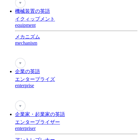
♥
機械装置の英語
イクィップメント
equipment
メカニズム
mechanism
♥
企業の英語
エンタープライズ
enterprise
♥
企業家・起業家の英語
エンタープライザー
enterpriser
アントレプレナー