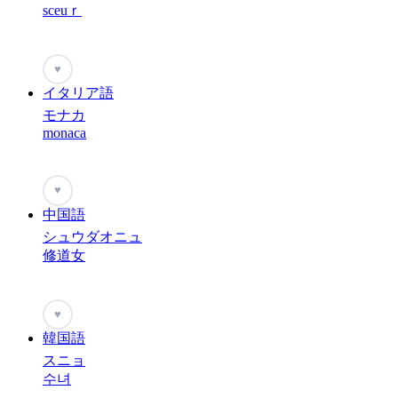
sceuｒ
♥
イタリア語
モナカ
monaca
♥
中国語
シュウダオニュ
修道女
♥
韓国語
スニョ
수녀