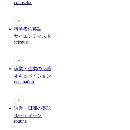
counselor
♥
科学者の英語
サイエンティスト
scientist
♥
稼業・生業の英語
オキュペイション
occupation
♥
課業・日課の英語
ルーティーン
routine