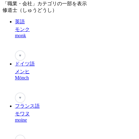
「職業・会社」カテゴリの一部を表示
修道士（しゅうどうし）
英語
モンク
monk
♥
ドイツ語
メンヒ
Mönch
♥
フランス語
モワヌ
moine