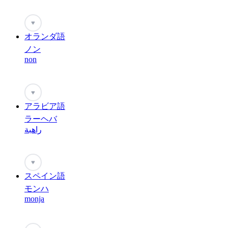
♥
オランダ語
ノン
non
♥
アラビア語
ラーヘバ
راهبة
♥
スペイン語
モンハ
monja