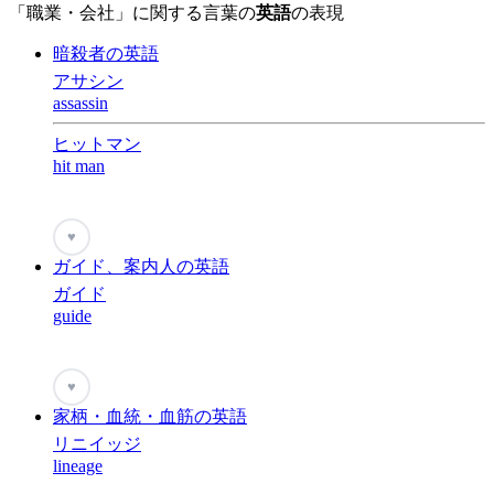
「職業・会社」に関する言葉の
英語
の表現
暗殺者の英語
アサシン
assassin
ヒットマン
hit man
♥
ガイド、案内人の英語
ガイド
guide
♥
家柄・血統・血筋の英語
リニイッジ
lineage