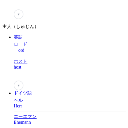
♥
主人（しゅじん）
英語
ロード
ｌord
ホスト
host
♥
ドイツ語
ヘル
Herr
エーエマン
Ehemann