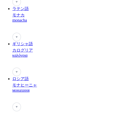
♥
ラテン語
モナカ
monacha
♥
ギリシャ語
カログリア
καλόγρια
♥
ロシア語
モナヒーニャ
монахиня
♥