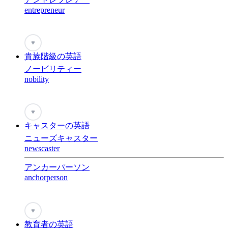
entrepreneur
♥
貴族階級の英語
ノービリティー
nobility
♥
キャスターの英語
ニューズキャスター
newscaster
アンカーパーソン
anchorperson
♥
教育者の英語