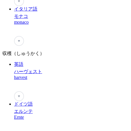
♥
イタリア語
モナコ
monaco
♥
収穫（しゅうかく）
英語
ハーヴェスト
harvest
♥
ドイツ語
エルンテ
Ernte