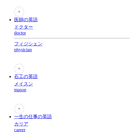
♥
医師の英語
ドクター
doctor
フィジシェン
physician
♥
石工の英語
メイスン
mason
♥
一生の仕事の英語
カリア
career