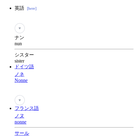
英語
[here]
♥
ナン
nun
シスター
sister
ドイツ語
ノネ
Nonne
♥
フランス語
ノヌ
nonne
サール