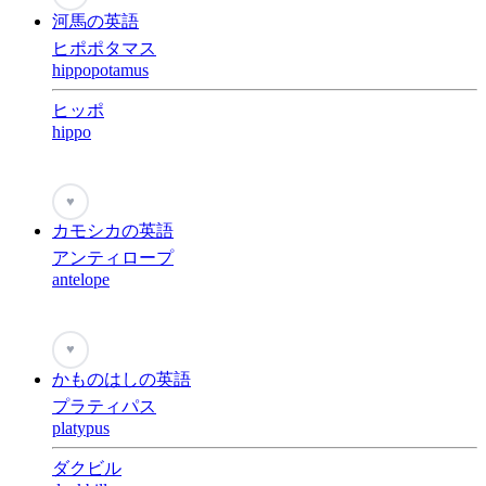
河馬の英語
ヒポポタマス
hippopotamus
ヒッポ
hippo
♥
カモシカの英語
アンティロープ
antelope
♥
かものはしの英語
プラティパス
platypus
ダクビル