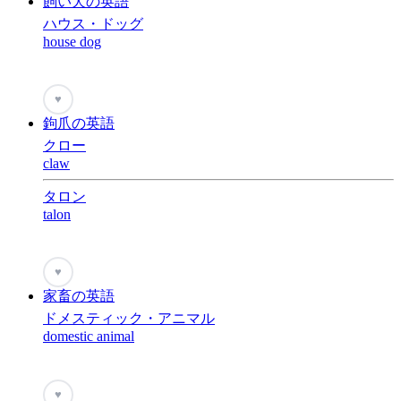
飼い犬の英語
ハウス・ドッグ
house dog
♥
鉤爪の英語
クロー
claw
タロン
talon
♥
家畜の英語
ドメスティック・アニマル
domestic animal
♥