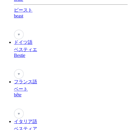
ビースト
beast
♥
ドイツ語
ベスティエ
Bestie
♥
フランス語
ベート
bête
♥
イタリア語
ベスティア