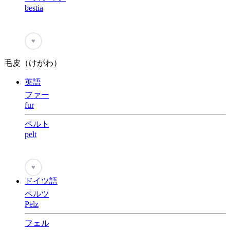
bestia
♥
毛皮（けがわ）
英語
ファー
fur
ペルト
pelt
♥
ドイツ語
ペルツ
Pelz
フェル