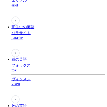
エリァル
ariel
♥
寄生虫の英語
パラサイト
parasite
♥
狐の英語
フォックス
fox
ヴィクスン
vixen
♥
牙の英語