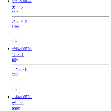
子牛の英語
カーフ
calf
スティァ
steer
♥
子馬の英語
フィリ
filly
コウルト
colt
♥
小馬の英語
ポニー
pony