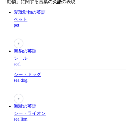
「動物」に関する言葉の
英語
の表現
愛玩動物の英語
ペット
pet
♥
海豹の英語
シール
seal
シー・ドッグ
sea dog
♥
海驢の英語
シー・ライオン
sea lion