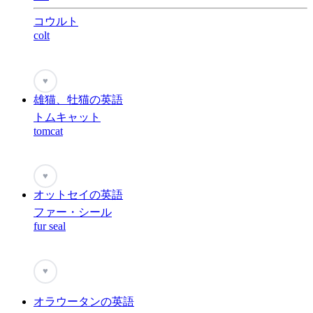
コウルト
colt
♥
雄猫、牡猫の英語
トムキャット
tomcat
♥
オットセイの英語
ファー・シール
fur seal
♥
オラウータンの英語