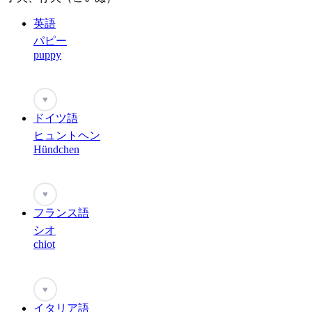
英語
パピー
puppy
♥
ドイツ語
ヒュントヘン
Hündchen
♥
フランス語
シオ
chiot
♥
イタリア語