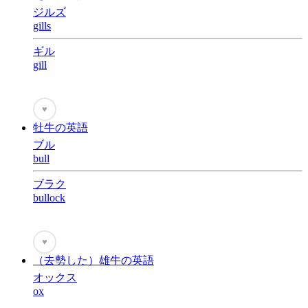
ジルズ
gills
ギル
gill
♥
牡牛の英語
ブル
bull
ブラク
bullock
♥
（去勢した）雄牛の英語
オックス
ox