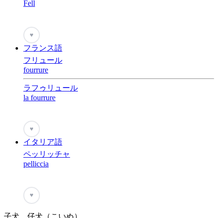
Fell
♥
フランス語
フリュール
fourrure
ラフゥリュール
la fourrure
♥
イタリア語
ペッリッチャ
pelliccia
♥
子犬、仔犬（こいぬ）