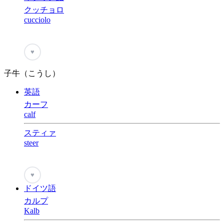
クッチョロ
cucciolo
♥
子牛（こうし）
英語
カーフ
calf
スティァ
steer
♥
ドイツ語
カルプ
Kalb