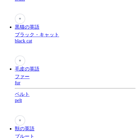
♥
黒猫の英語
ブラック・キャット
black cat
♥
毛皮の英語
ファー
fur
ペルト
pelt
♥
獣の英語
ブルート