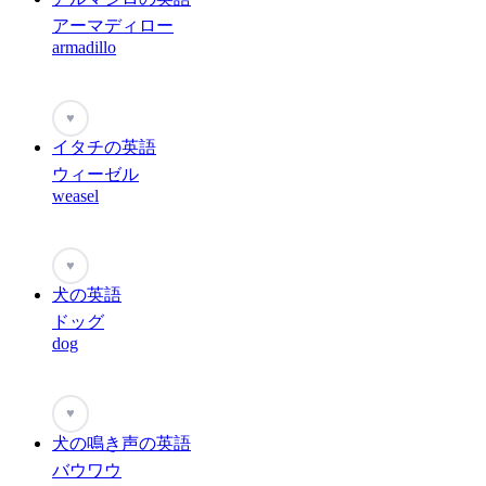
アーマディロー
armadillo
♥
イタチの英語
ウィーゼル
weasel
♥
犬の英語
ドッグ
dog
♥
犬の鳴き声の英語
バウワウ