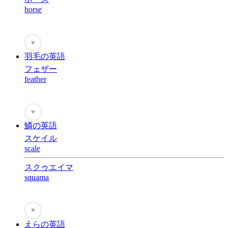
horse
♥
羽毛の英語
フェザー
feather
♥
鱗の英語
スケイル
scale
スクゥエイマ
squama
♥
えらの英語