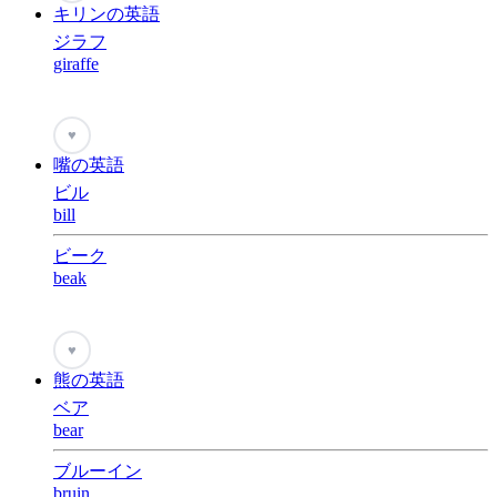
キリンの英語
ジラフ
giraffe
♥
嘴の英語
ビル
bill
ビーク
beak
♥
熊の英語
ベア
bear
ブルーイン
bruin