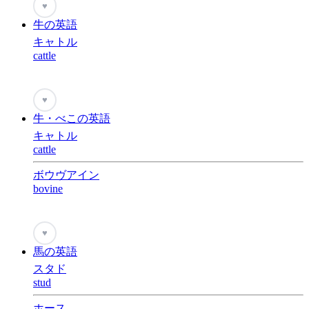
♥
牛の英語
キャトル
cattle
♥
牛・べこの英語
キャトル
cattle
ボウヴアイン
bovine
♥
馬の英語
スタド
stud
ホース