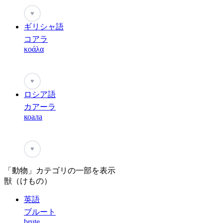
♥
ギリシャ語
コアラ
κοάλα
♥
ロシア語
カアーラ
коала
♥
「動物」カテゴリの一部を表示
獣（けもの）
英語
ブルート
brute