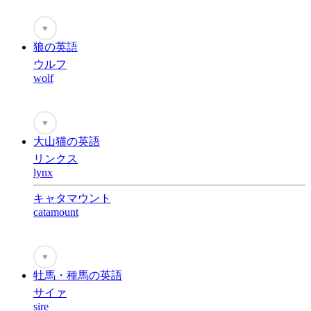
♥
狼の英語
ウルフ
wolf
♥
大山猫の英語
リンクス
lynx
キャタマウント
catamount
♥
牡馬・種馬の英語
サイァ
sire