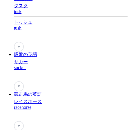
タスク
tusk
トゥシュ
tush
♥
吸盤の英語
サカー
sucker
♥
競走馬の英語
レイスホース
racehorse
♥