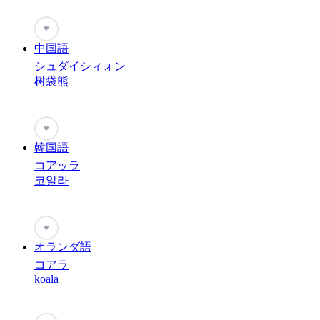
♥
中国語
シュダイシィォン
树袋熊
♥
韓国語
コアッラ
코알라
♥
オランダ語
コアラ
koala