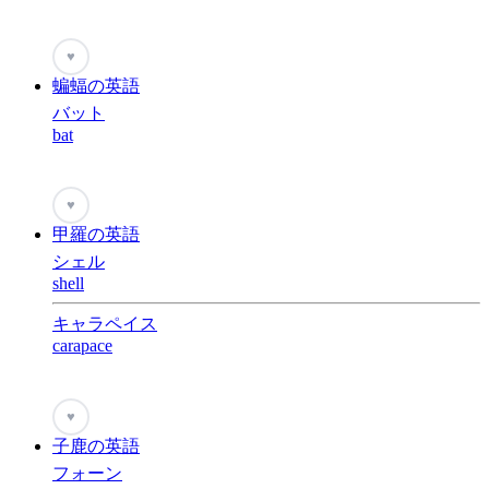
♥
蝙蝠の英語
バット
bat
♥
甲羅の英語
シェル
shell
キャラペイス
carapace
♥
子鹿の英語
フォーン