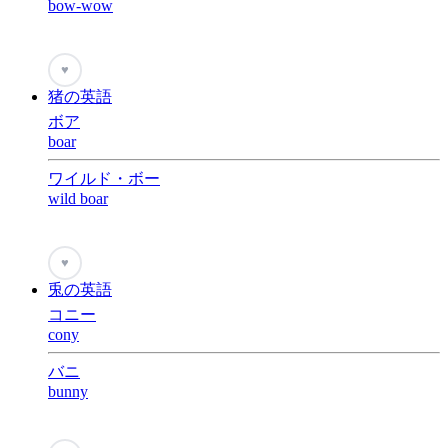
bow-wow
♥
猪の英語
ボア
boar
ワイルド・ボー
wild boar
♥
兎の英語
コニー
cony
バニ
bunny