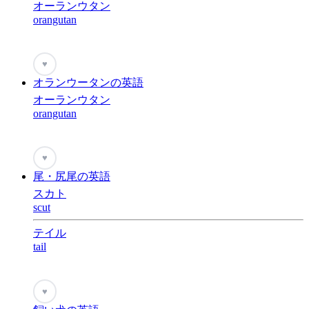
オーランウタン
orangutan
♥
オランウータンの英語
オーランウタン
orangutan
♥
尾・尻尾の英語
スカト
scut
テイル
tail
♥