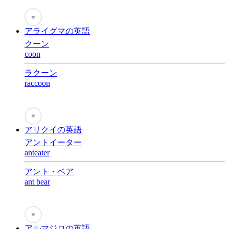
♥
アライグマの英語
クーン
coon
ラクーン
raccoon
♥
アリクイの英語
アントイーター
anteater
アント・ベア
ant bear
♥
アルマジロの英語