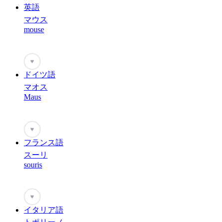
英語
マウス
mouse
♥
ドイツ語
マオス
Maus
♥
フランス語
スーリ
souris
♥
イタリア語