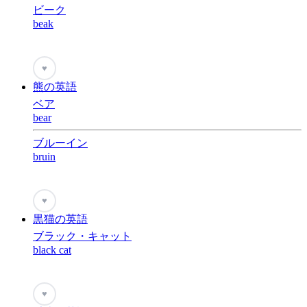
ビーク
beak
♥
熊の英語
ベア
bear
ブルーイン
bruin
♥
黒猫の英語
ブラック・キャット
black cat
♥