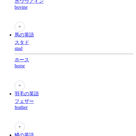
ボウヴアイン
bovine
♥
馬の英語
スタド
stud
ホース
horse
♥
羽毛の英語
フェザー
feather
♥
鱗の英語