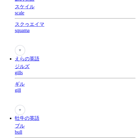
スケイル
scale
スクゥエイマ
squama
♥
えらの英語
ジルズ
gills
ギル
gill
♥
牡牛の英語
ブル
bull