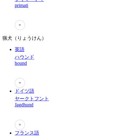
primati
♥
猟犬（りょうけん）
英語
ハウンド
hound
♥
ドイツ語
ヤークトフント
Jagdhund
♥
フランス語