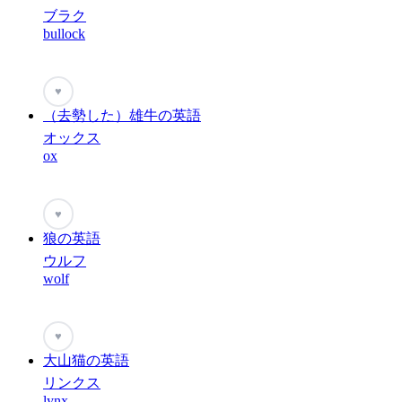
ブラク
bullock
♥
（去勢した）雄牛の英語
オックス
ox
♥
狼の英語
ウルフ
wolf
♥
大山猫の英語
リンクス
lynx