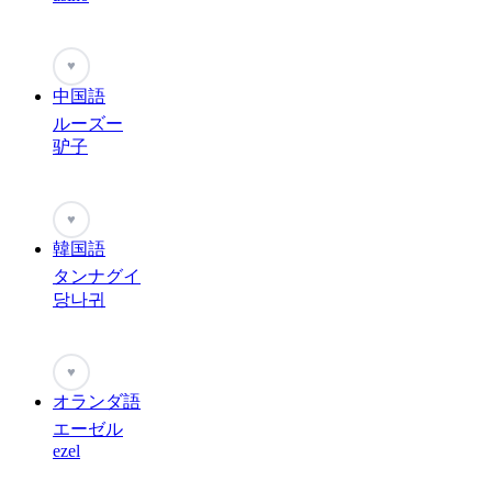
♥
中国語
ルーズー
驴子
♥
韓国語
タンナグイ
당나귀
♥
オランダ語
エーゼル
ezel