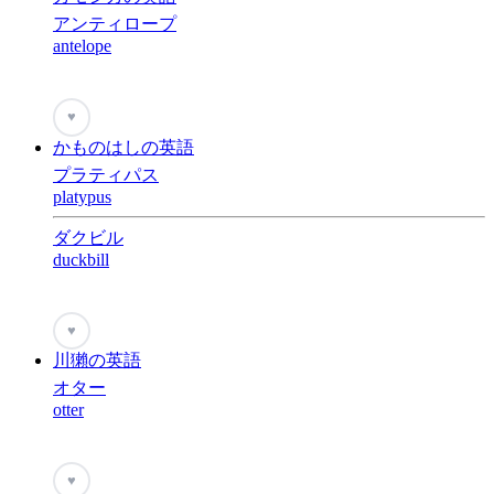
アンティロープ
antelope
♥
かものはしの英語
プラティパス
platypus
ダクビル
duckbill
♥
川獺の英語
オター
otter
♥