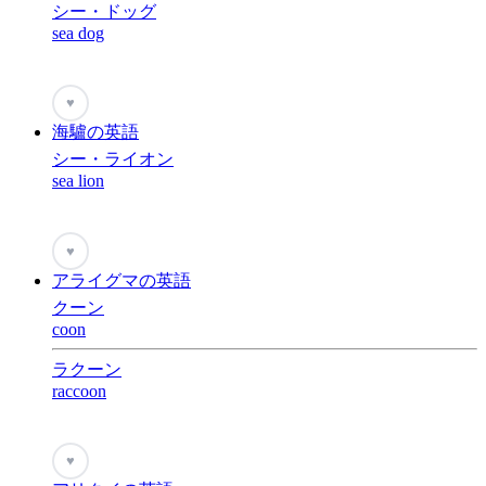
シー・ドッグ
sea dog
♥
海驢の英語
シー・ライオン
sea lion
♥
アライグマの英語
クーン
coon
ラクーン
raccoon
♥