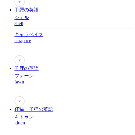
♥
甲羅の英語
シェル
shell
キャラペイス
carapace
♥
子鹿の英語
フォーン
fawn
♥
仔猫、子猫の英語
キトゥン
kitten