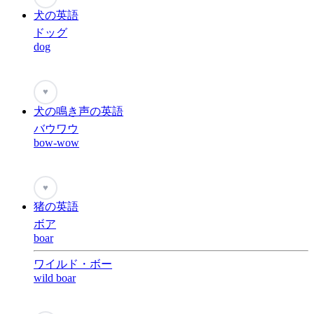
犬の英語
ドッグ
dog
♥
犬の鳴き声の英語
バウワウ
bow-wow
♥
猪の英語
ボア
boar
ワイルド・ボー
wild boar