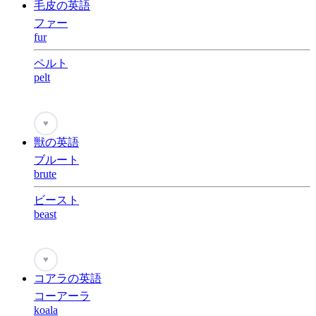
毛皮の英語
ファー
fur
ペルト
pelt
♥
獣の英語
ブルート
brute
ビースト
beast
♥
コアラの英語
コーアーラ
koala