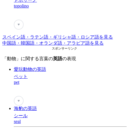
トポリーノ
topolino
♥
スペイン語・ラテン語・ギリシャ語・ロシア語を見る
中国語・韓国語・オランダ語・アラビア語を見る
スポンサーリンク
「動物」に関する言葉の
英語
の表現
愛玩動物の英語
ペット
pet
♥
海豹の英語
シール
seal