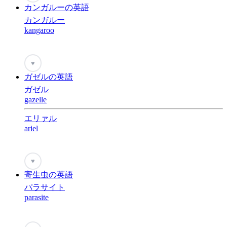
カンガルーの英語
カンガルー
kangaroo
♥
ガゼルの英語
ガゼル
gazelle
エリァル
ariel
♥
寄生虫の英語
パラサイト
parasite