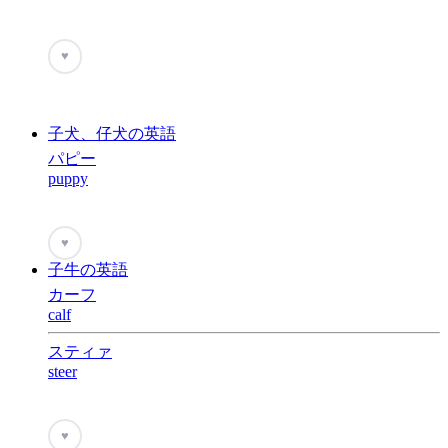
♥
子犬、仔犬の英語
パピー
puppy
♥
子牛の英語
カーフ
calf
スティァ
steer
♥