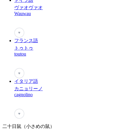
ドイツ語
ヴァオヴァオ
Wauwau
♥
フランス語
トゥトゥ
toutou
♥
イタリア語
カニョリーノ
cagnolino
♥
二十日鼠（小さめの鼠）