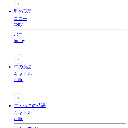
♥
兎の英語
コニー
cony
バニ
bunny
♥
牛の英語
キャトル
cattle
♥
牛・べこの英語
キャトル
cattle