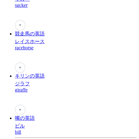
sucker
♥
競走馬の英語
レイスホース
racehorse
♥
キリンの英語
ジラフ
giraffe
♥
嘴の英語
ビル
bill