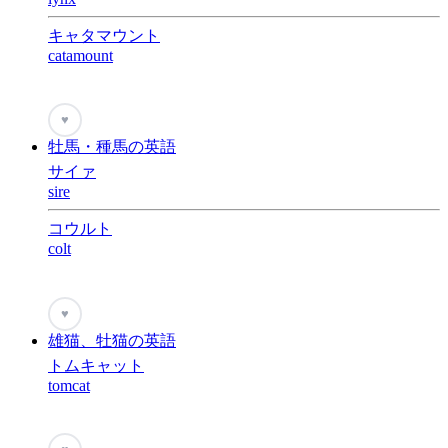
キャタマウント
catamount
♥
牡馬・種馬の英語
サイァ
sire
コウルト
colt
♥
雄猫、牡猫の英語
トムキャット
tomcat