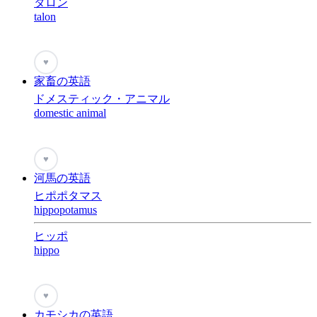
タロン
talon
♥
家畜の英語
ドメスティック・アニマル
domestic animal
♥
河馬の英語
ヒポポタマス
hippopotamus
ヒッポ
hippo
♥
カモシカの英語