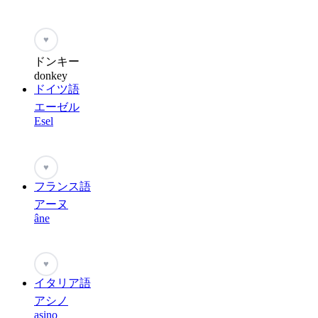
♥
ドンキー
donkey
ドイツ語
エーゼル
Esel
♥
フランス語
アーヌ
âne
♥
イタリア語
アシノ
asino