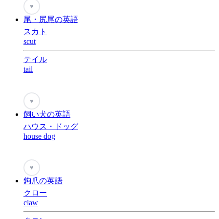
♥
尾・尻尾の英語
スカト
scut
テイル
tail
♥
飼い犬の英語
ハウス・ドッグ
house dog
♥
鉤爪の英語
クロー
claw