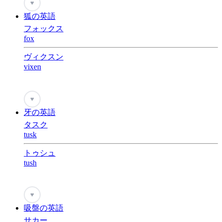
♥
狐の英語
フォックス
fox
ヴィクスン
vixen
♥
牙の英語
タスク
tusk
トゥシュ
tush
♥
吸盤の英語
サカー