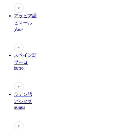
♥
アラビア語
ヒマール
حمار
♥
スペイン語
ブーロ
burro
♥
ラテン語
アシヌス
asinus
♥