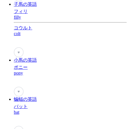
子馬の英語
フィリ
filly
コウルト
colt
♥
小馬の英語
ポニー
pony
♥
蝙蝠の英語
バット
bat