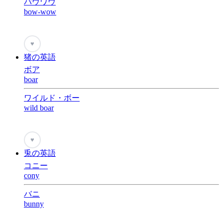
バウワウ
bow-wow
♥
猪の英語
ボア
boar
ワイルド・ボー
wild boar
♥
兎の英語
コニー
cony
バニ
bunny