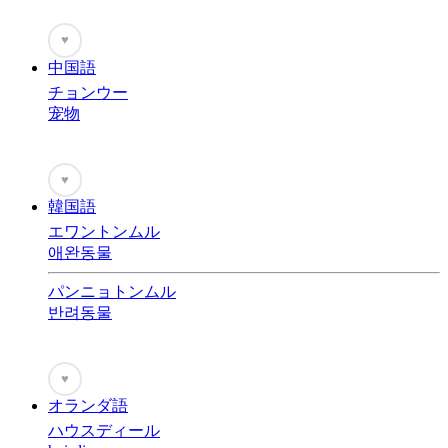
♥
中国語
チョンウー
宠物
♥
韓国語
エワントンムル
애완동물
パンニョトンムル
반려동물
♥
オランダ語
ハウスディール