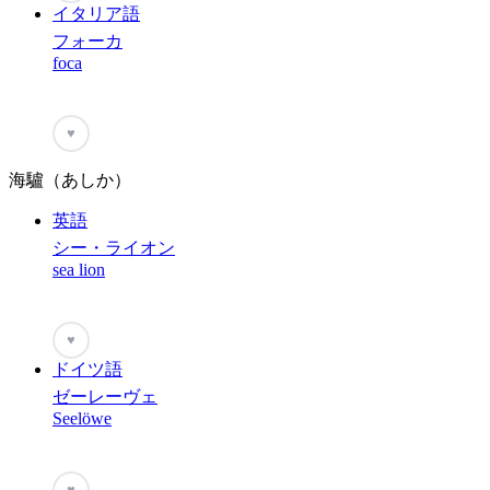
イタリア語
フォーカ
foca
♥
海驢（あしか）
英語
シー・ライオン
sea lion
♥
ドイツ語
ゼーレーヴェ
Seelöwe
♥