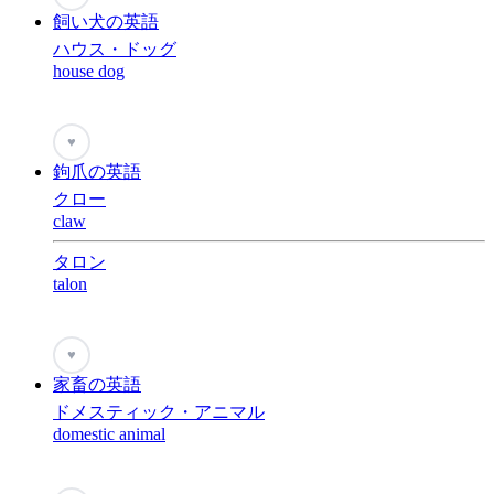
飼い犬の英語
ハウス・ドッグ
house dog
♥
鉤爪の英語
クロー
claw
タロン
talon
♥
家畜の英語
ドメスティック・アニマル
domestic animal