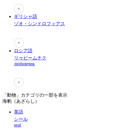
♥
ギリシャ語
ゾオ・シンドロフィアス
♥
ロシア語
リゥビームチク
любимчик
♥
「動物」カテゴリの一部を表示
海豹（あざらし）
英語
シール
seal