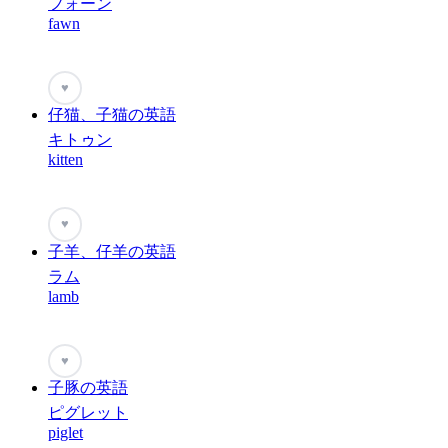
フォーン
fawn
♥
仔猫、子猫の英語
キトゥン
kitten
♥
子羊、仔羊の英語
ラム
lamb
♥
子豚の英語
ピグレット
piglet