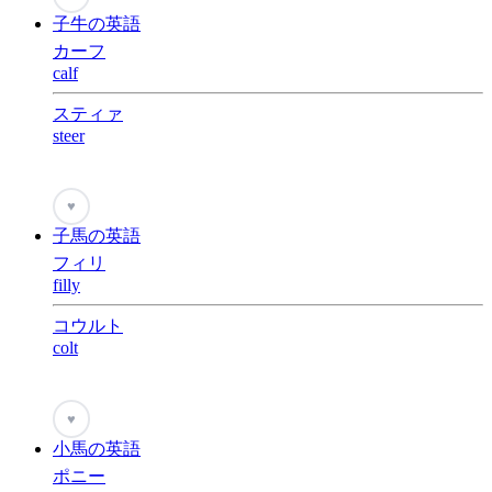
子牛の英語
カーフ
calf
スティァ
steer
♥
子馬の英語
フィリ
filly
コウルト
colt
♥
小馬の英語
ポニー