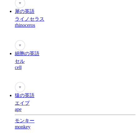
♥
犀の英語
ライノセラス
rhinoceros
♥
細胞の英語
セル
cell
♥
猿の英語
エイプ
ape
モンキー
monkey