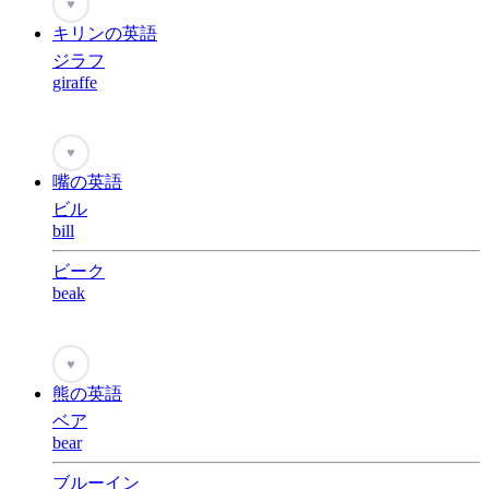
♥
キリンの英語
ジラフ
giraffe
♥
嘴の英語
ビル
bill
ビーク
beak
♥
熊の英語
ベア
bear
ブルーイン