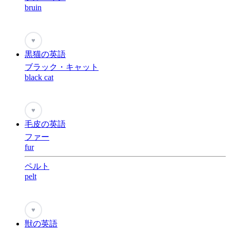
bruin
♥
黒猫の英語
ブラック・キャット
black cat
♥
毛皮の英語
ファー
fur
ペルト
pelt
♥
獣の英語