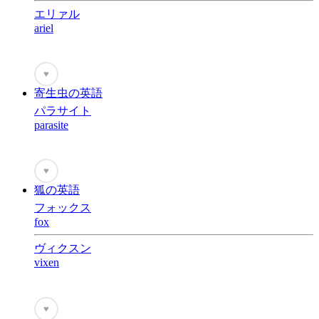
エリァル
ariel
♥
寄生虫の英語
パラサイト
parasite
♥
狐の英語
フォックス
fox
ヴィクスン
vixen
♥