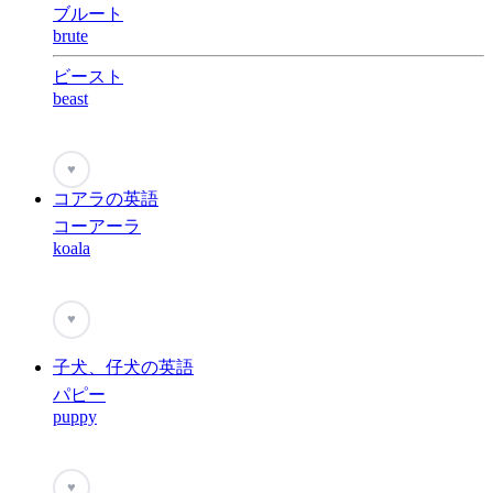
ブルート
brute
ビースト
beast
♥
コアラの英語
コーアーラ
koala
♥
子犬、仔犬の英語
パピー
puppy
♥