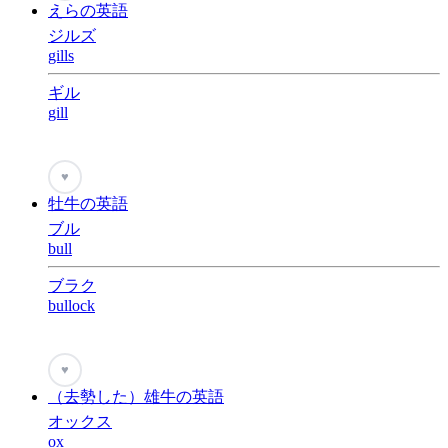
えらの英語
ジルズ
gills
ギル
gill
♥
牡牛の英語
ブル
bull
ブラク
bullock
♥
（去勢した）雄牛の英語
オックス
ox