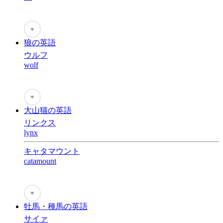
♥
狼の英語
ウルフ
wolf
♥
大山猫の英語
リンクス
lynx
キャタマウント
catamount
♥
牡馬・種馬の英語
サイァ