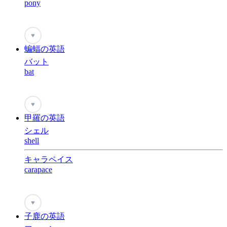
pony
♥
蝙蝠の英語
バット
bat
♥
甲羅の英語
シェル
shell
キャラペイス
carapace
♥
子鹿の英語