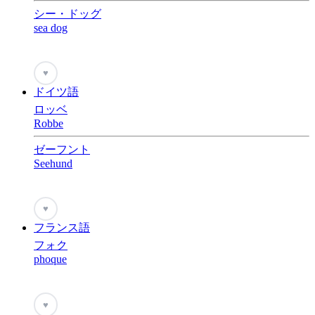
シー・ドッグ
sea dog
♥
ドイツ語
ロッベ
Robbe
ゼーフント
Seehund
♥
フランス語
フォク
phoque
♥