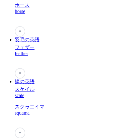
ホース
horse
♥
羽毛の英語
フェザー
feather
♥
鱗の英語
スケイル
scale
スクゥエイマ
squama
♥