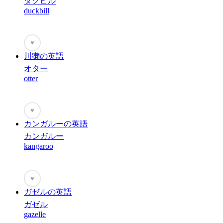
ダクビル
duckbill
♥
川獺の英語
オター
otter
♥
カンガルーの英語
カンガルー
kangaroo
♥
ガゼルの英語
ガゼル
gazelle