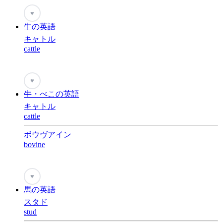
♥
牛の英語
キャトル
cattle
♥
牛・べこの英語
キャトル
cattle
ボウヴアイン
bovine
♥
馬の英語
スタド
stud