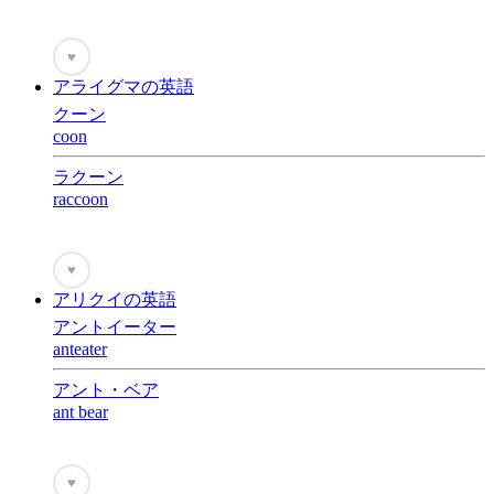
♥
アライグマの英語
クーン
coon
ラクーン
raccoon
♥
アリクイの英語
アントイーター
anteater
アント・ベア
ant bear
♥