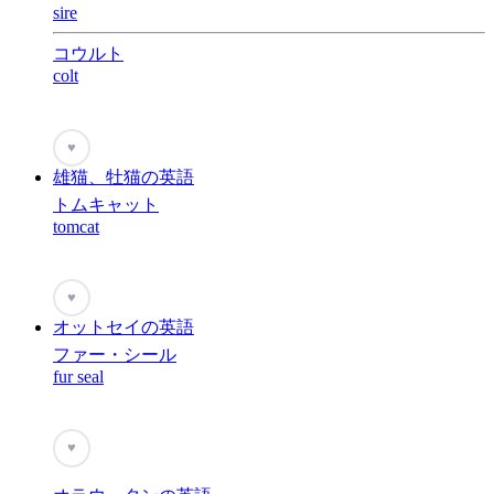
sire
コウルト
colt
♥
雄猫、牡猫の英語
トムキャット
tomcat
♥
オットセイの英語
ファー・シール
fur seal
♥