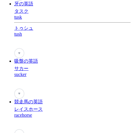
牙の英語
タスク
tusk
トゥシュ
tush
♥
吸盤の英語
サカー
sucker
♥
競走馬の英語
レイスホース
racehorse