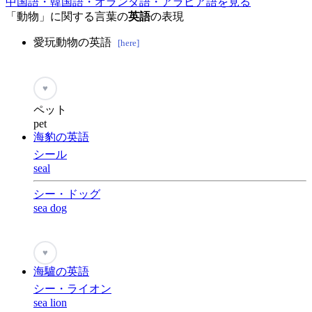
中国語・韓国語・オランダ語・アラビア語を見る
「動物」に関する言葉の
英語
の表現
愛玩動物の英語
[here]
♥
ペット
pet
海豹の英語
シール
seal
シー・ドッグ
sea dog
♥
海驢の英語
シー・ライオン
sea lion