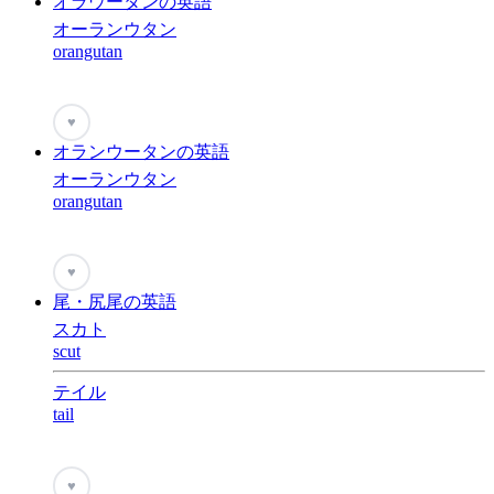
オラウータンの英語
オーランウタン
orangutan
♥
オランウータンの英語
オーランウタン
orangutan
♥
尾・尻尾の英語
スカト
scut
テイル
tail
♥