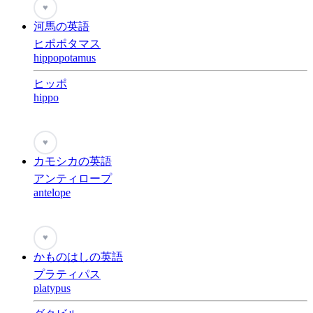
♥
河馬の英語
ヒポポタマス
hippopotamus
ヒッポ
hippo
♥
カモシカの英語
アンティロープ
antelope
♥
かものはしの英語
プラティパス
platypus