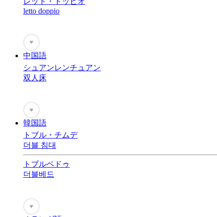
レット・ドッピオ
letto doppio
♥
中国語
シュアンレンチュアン
双人床
♥
韓国語
トブル・チムデ
더블 침대
トブルベドゥ
더블베드
♥