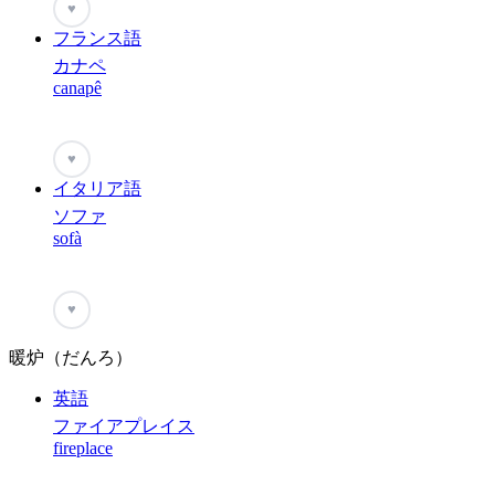
♥
フランス語
カナペ
canapê
♥
イタリア語
ソファ
sofà
♥
暖炉（だんろ）
英語
ファイアプレイス
fireplace