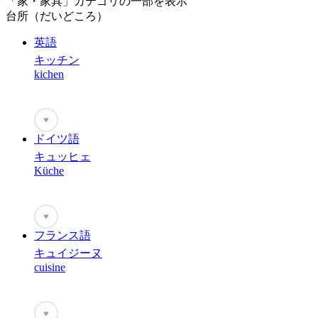
「家・家具」カテゴリの一部を表示
台所（だいどころ）
英語
キッチン
kichen
♥
ドイツ語
キュッヒェ
Küche
♥
フランス語
キュイジーヌ
cuisine
♥