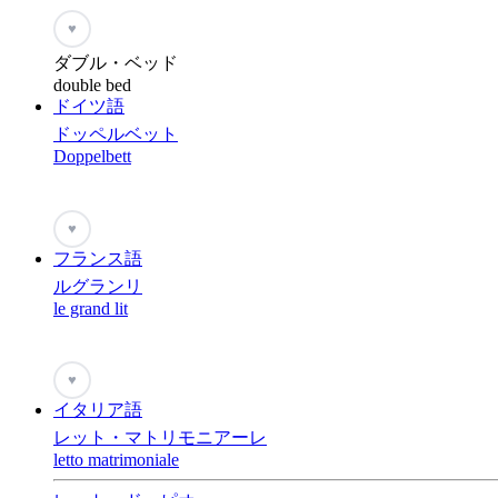
♥
ダブル・ベッド
double bed
ドイツ語
ドッペルベット
Doppelbett
♥
フランス語
ルグランリ
le grand lit
♥
イタリア語
レット・マトリモニアーレ
letto matrimoniale