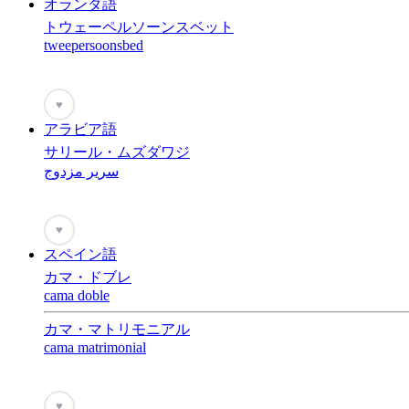
オランダ語
トウェーペルソーンスベット
tweepersoonsbed
♥
アラビア語
サリール・ムズダワジ
سرير مزدوج
♥
スペイン語
カマ・ドブレ
cama doble
カマ・マトリモニアル
cama matrimonial
♥