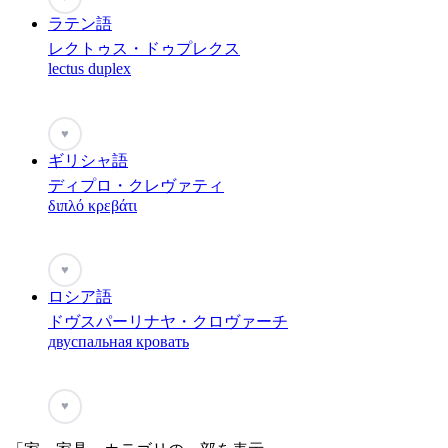
ラテン語
レクトゥス・ドゥプレクス
lectus duplex
♥
ギリシャ語
ディプロ・クレヴァティ
διπλό κρεβάτι
♥
ロシア語
ドヴスパーリナヤ・クロヴァーチ
двуспальная кровать
♥