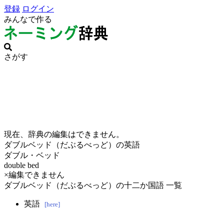
登録
ログイン
みんなで作る
さがす
現在、辞典の編集はできません。
ダブルベッド（だぶるべっど）の英語
ダブル・ベッド
double bed
×編集できません
ダブルベッド（だぶるべっど）の十二か国語 一覧
英語
[here]